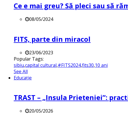
Ce e mai greu? Să pleci sau să ră
08/05/2024
FITS, parte din miracol
23/06/2023
Popular Tags:
sibiu
,
capital cultural
,
#FITS2024
,
fits30
,
10 ani
See All
Educație
TRAST – „Insula Prieteniei”: practi
20/05/2026