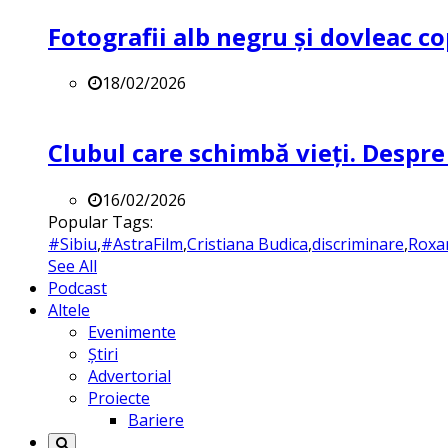
Fotografii alb negru și dovleac co
18/02/2026
Clubul care schimbă vieți. Despre
16/02/2026
Popular Tags:
#Sibiu
,
#AstraFilm
,
Cristiana Budica
,
discriminare
,
Roxa
See All
Podcast
Altele
Evenimente
Știri
Advertorial
Proiecte
Bariere