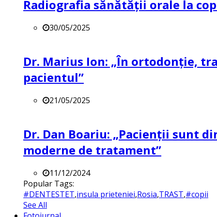
Radiografia sănătății orale la co
30/05/2025
Dr. Marius Ion: „În ortodonție, t
pacientul”
21/05/2025
Dr. Dan Boariu: „Pacienții sunt di
moderne de tratament”
11/12/2024
Popular Tags:
#DENTESTET
,
insula prieteniei
,
Rosia
,
TRAST
,
#copii
See All
Fotojurnal