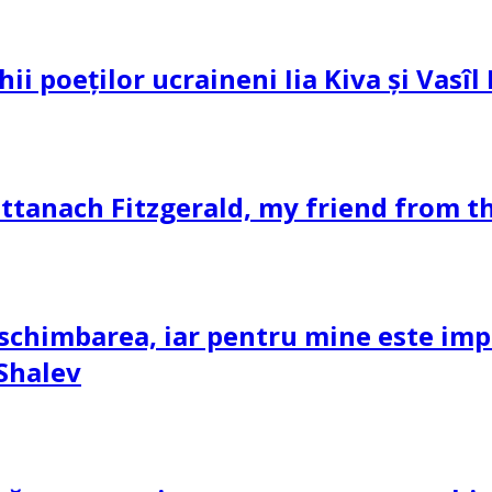
hii poeților ucraineni Iia Kiva și Vasî
ttanach Fitzgerald, my friend from th
schimbarea, iar pentru mine este impor
 Shalev