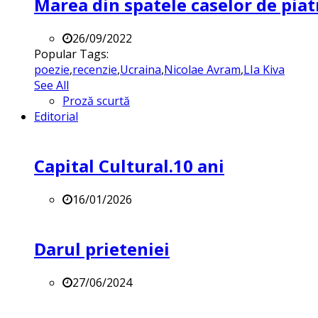
Marea din spatele caselor de pia
26/09/2022
Popular Tags:
poezie
,
recenzie
,
Ucraina
,
Nicolae Avram
,
LIa Kiva
See All
Proză scurtă
Editorial
Capital Cultural.10 ani
16/01/2026
Darul prieteniei
27/06/2024