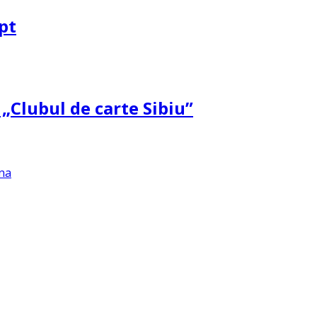
pt
 „Clubul de carte Sibiu”
na