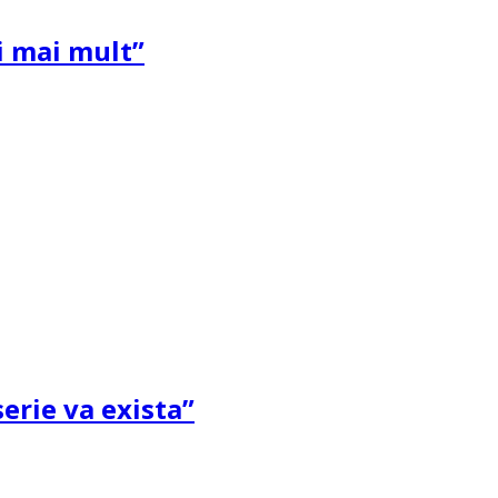
și mai mult”
erie va exista”