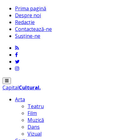
Prima pagină
Despre noi
Redacție
Contactează-ne
Susține-ne
Menu
Capital
Cultural
.
Arta
Teatru
Film
Muzică
Dans
Vizual