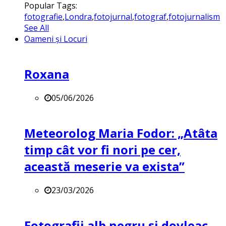
Popular Tags:
fotografie
,
Londra
,
fotojurnal
,
fotograf
,
fotojurnalism
See All
Oameni și Locuri
Roxana
05/06/2026
Meteorolog Maria Fodor: „Atâta
timp cât vor fi nori pe cer,
această meserie va exista”
23/03/2026
Fotografii alb negru și dovleac