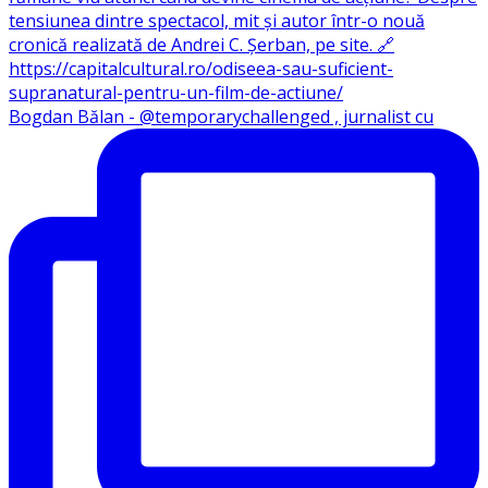
Bogdan Bălan - @temporarychallenged , jurnalist cu