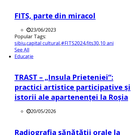
FITS, parte din miracol
23/06/2023
Popular Tags:
sibiu
,
capital cultural
,
#FITS2024
,
fits30
,
10 ani
See All
Educație
TRAST – „Insula Prieteniei”:
practici artistice participative și
istorii ale apartenenței la Roșia
20/05/2026
Radiografia sănătății orale la