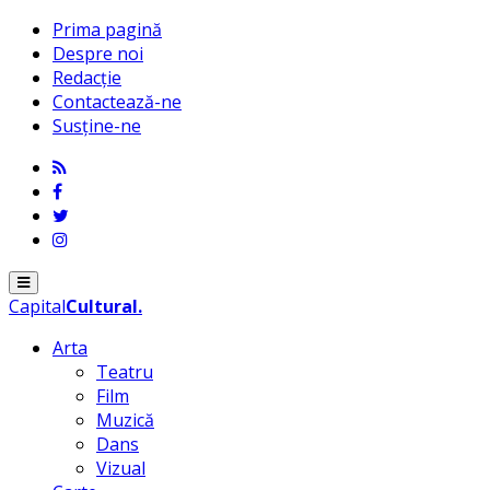
Prima pagină
Despre noi
Redacție
Contactează-ne
Susține-ne
Menu
Capital
Cultural
.
Arta
Teatru
Film
Muzică
Dans
Vizual