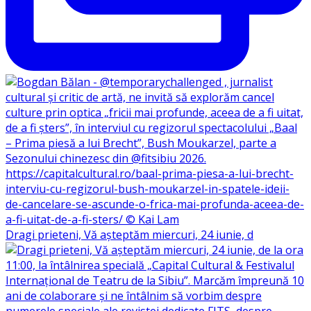
Dragi prieteni, Vă așteptăm miercuri, 24 iunie, d