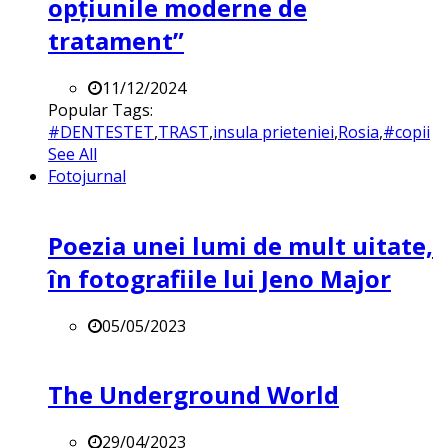
opțiunile moderne de
tratament”
11/12/2024
Popular Tags:
#DENTESTET
,
TRAST
,
insula prieteniei
,
Rosia
,
#copii
See All
Fotojurnal
Poezia unei lumi de mult uitate,
în fotografiile lui Jeno Major
05/05/2023
The Underground World
29/04/2023