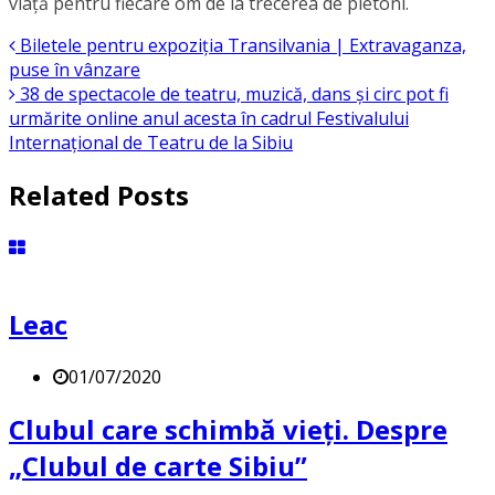
viață pentru fiecare om de la trecerea de pietoni.
Biletele pentru expoziția Transilvania | Extravaganza,
puse în vânzare
38 de spectacole de teatru, muzică, dans și circ pot fi
urmărite online anul acesta în cadrul Festivalului
Internațional de Teatru de la Sibiu
Related Posts
Leac
01/07/2020
Clubul care schimbă vieți. Despre
„Clubul de carte Sibiu”