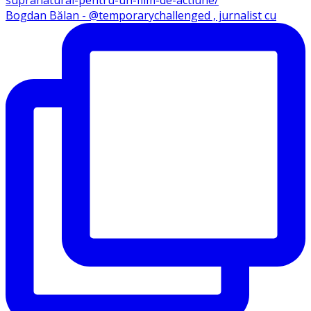
Bogdan Bălan - @temporarychallenged , jurnalist cu