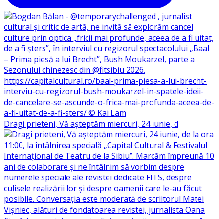
Dragi prieteni, Vă așteptăm miercuri, 24 iunie, d