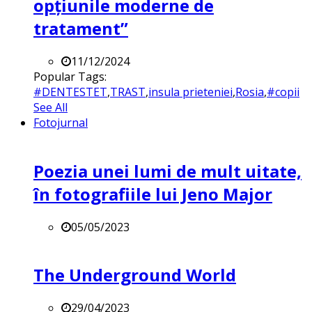
opțiunile moderne de
tratament”
11/12/2024
Popular Tags:
#DENTESTET
,
TRAST
,
insula prieteniei
,
Rosia
,
#copii
See All
Fotojurnal
Poezia unei lumi de mult uitate,
în fotografiile lui Jeno Major
05/05/2023
The Underground World
29/04/2023