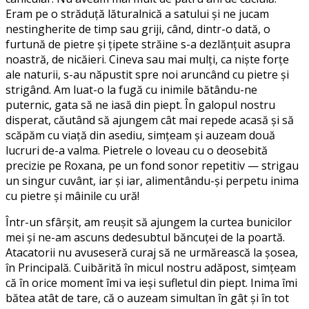
Eram pe o străduță lăturalnică a satului și ne jucam
nestingherite de timp sau griji, când, dintr-o dată, o
furtună de pietre și țipete străine s-a dezlănțuit asupra
noastră, de nicăieri. Cineva sau mai mulți, ca niște forțe
ale naturii, s-au năpustit spre noi aruncând cu pietre și
strigând. Am luat-o la fugă cu inimile bătându-ne
puternic, gata să ne iasă din piept. În galopul nostru
disperat, căutând să ajungem cât mai repede acasă și să
scăpăm cu viață din asediu, simțeam și auzeam două
lucruri de-a valma. Pietrele o loveau cu o deosebită
precizie pe Roxana, pe un fond sonor repetitiv — strigau
un singur cuvânt, iar și iar, alimentându-și perpetu inima
cu pietre și mâinile cu ură!
Într-un sfârșit, am reușit să ajungem la curtea bunicilor
mei și ne-am ascuns dedesubtul băncuței de la poartă.
Atacatorii nu avuseseră curaj să ne urmărească la șosea,
în Principală. Cuibărită în micul nostru adăpost, simțeam
că în orice moment îmi va ieși sufletul din piept. Inima îmi
bătea atât de tare, că o auzeam simultan în gât și în tot