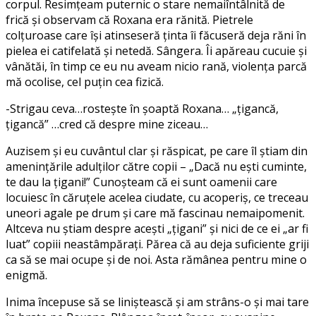
corpul. Resimțeam puternic o stare nemaiîntâlnită de
frică şi observam că Roxana era rănită. Pietrele
colțuroase care își atinseseră ținta îi făcuseră deja răni în
pielea ei catifelată și netedă. Sângera. Îi apăreau cucuie și
vânătăi, în timp ce eu nu aveam nicio rană, violența parcă
mă ocolise, cel puțin cea fizică.
-Strigau ceva…rosteşte în şoaptă Roxana… „țigancă,
țigancă” …cred că despre mine ziceau…
Auzisem și eu cuvântul clar și răspicat, pe care îl știam din
amenințările adulților către copii – „Dacă nu ești cuminte,
te dau la țigani!” Cunoșteam că ei sunt oamenii care
locuiesc în căruțele acelea ciudate, cu acoperiș, ce treceau
uneori agale pe drum și care mă fascinau nemaipomenit.
Altceva nu știam despre acești „țigani” și nici de ce ei „ar fi
luat” copiii neastâmpărați. Părea că au deja suficiente griji
ca să se mai ocupe şi de noi. Asta rămânea pentru mine o
enigmă.
Inima începuse să se liniștească și am strâns-o și mai tare