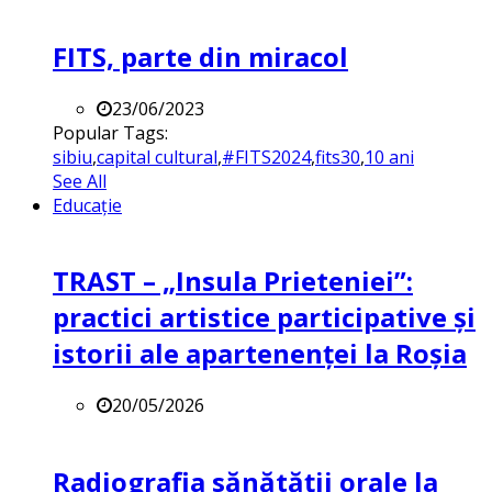
FITS, parte din miracol
23/06/2023
Popular Tags:
sibiu
,
capital cultural
,
#FITS2024
,
fits30
,
10 ani
See All
Educație
TRAST – „Insula Prieteniei”:
practici artistice participative și
istorii ale apartenenței la Roșia
20/05/2026
Radiografia sănătății orale la