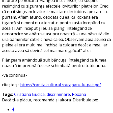
în brațe pe Roxana. Plângea încet-înșor, cu suspine,
resimțind cu siguranță efectele loviturilor pietrelor. Cred
că eu îi simțeam loviturile mai tare din iubirea pe care i-o
purtam. Aflam atunci, deodată cu ea, că Roxana era
țigancă și nimeni nu a iertat-o pentru asta începând cu
acea zi. Am început și eu să plâng, înțelegând ce
nenorocire se abătuse asupra noastră – una născută din
ura oamenilor către cineva ca ea. Observam abia atunci că
pielea ei era mult mai închisă la culoare decât a mea, iar
acesta avea să devină cel mai mare „păcat” al ei.
Plângeam amândouă sub băncuță, înțelegând că lumea
noastră împreună fusese schimbată pentru totdeauna.
-va continua-
citește și:
https://capitalcultural.ro/capatu-lu-paispe/
Tags:
Cristiana Budica
,
discriminare
,
Roxana
Dacă ți-a plăcut, recomandă și altora. Distribuie pe: