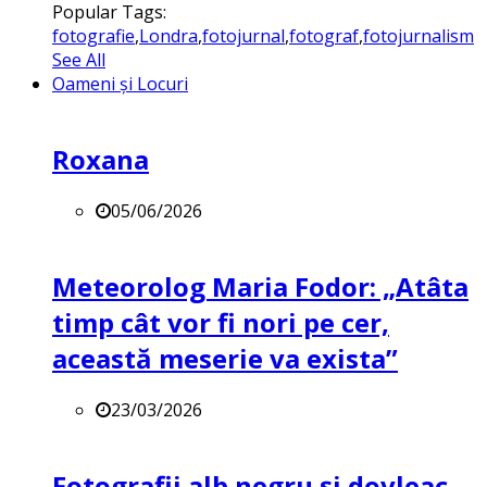
Popular Tags:
fotografie
,
Londra
,
fotojurnal
,
fotograf
,
fotojurnalism
See All
Oameni și Locuri
Roxana
05/06/2026
Meteorolog Maria Fodor: „Atâta
timp cât vor fi nori pe cer,
această meserie va exista”
23/03/2026
Fotografii alb negru și dovleac