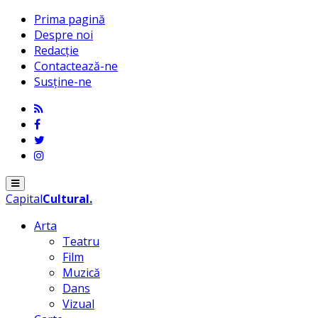
Prima pagină
Despre noi
Redacție
Contactează-ne
Susține-ne
Menu
Capital
Cultural
.
Arta
Teatru
Film
Muzică
Dans
Vizual