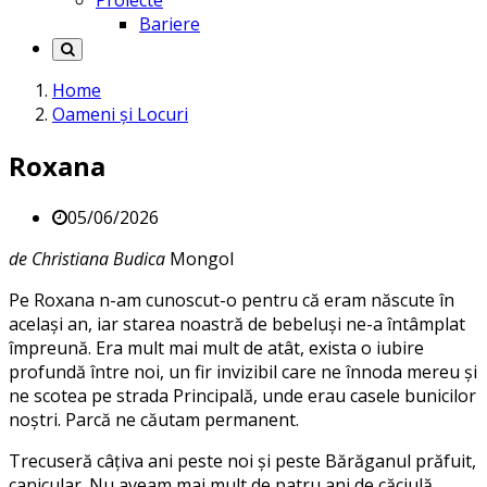
Proiecte
Bariere
Home
Oameni și Locuri
Roxana
05/06/2026
de Christiana Budica
Mongol
Pe Roxana n-am cunoscut-o pentru că eram născute în
același an, iar starea noastră de bebeluși ne-a întâmplat
împreună. Era mult mai mult de atât, exista o iubire
profundă între noi, un fir invizibil care ne înnoda mereu şi
ne scotea pe strada Principală, unde erau casele bunicilor
noştri. Parcă ne căutam permanent.
Trecuseră câțiva ani peste noi și peste Bărăganul prăfuit,
canicular. Nu aveam mai mult de patru ani de căciulă.