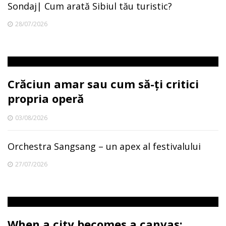
Sondaj| Cum arată Sibiul tău turistic?
28/07/2026
Crăciun amar sau cum să-ți critici
propria operă
03/08/2026
Orchestra Sangsang – un apex al festivalului
27/07/2026
When a city becomes a canvas: