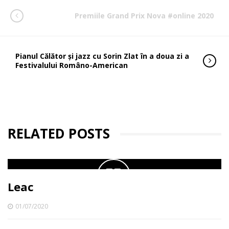
Premiile Grand Prix Nova #online 2020
Pianul Călător și jazz cu Sorin Zlat în a doua zi a
Festivalului Româno-American
RELATED POSTS
Leac
01/07/2020