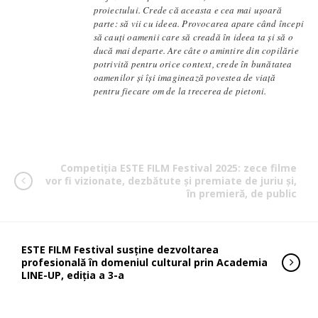
proiectului. Crede că aceasta e cea mai ușoară
parte: să vii cu ideea. Provocarea apare când începi
să cauți oamenii care să creadă în ideea ta și să o
ducă mai departe. Are câte o amintire din copilărie
potrivită pentru orice context, crede în bunătatea
oamenilor și își imaginează povestea de viață
pentru fiecare om de la trecerea de pietoni.
Competiția ESTE FILM Festival 2025: zece filme
vor fi vizionate, dezbătute și premiate de juriu și,
în premieră, de public
ESTE FILM Festival susține dezvoltarea
profesională în domeniul cultural prin Academia
LINE-UP, ediția a 3-a