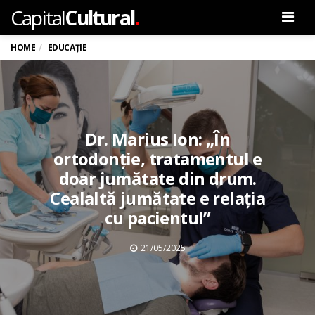
.
Capital
Cultural
Men
HOME
EDUCAȚIE
Dr. Marius Ion: „În
ortodonție, tratamentul e
doar jumătate din drum.
Cealaltă jumătate e relația
cu pacientul”
21/05/2025