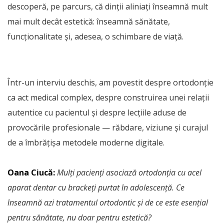
descoperă, pe parcurs, că dinții aliniați înseamnă mult
mai mult decât estetică: înseamnă sănătate,
funcționalitate și, adesea, o schimbare de viață.
Într-un interviu deschis, am povestit despre ortodonție
ca act medical complex, despre construirea unei relații
autentice cu pacientul și despre lecțiile aduse de
provocările profesionale — răbdare, viziune și curajul
de a îmbrățișa metodele moderne digitale.
Oana Ciucă:
Mulți pacienți asociază ortodonția cu acel
aparat dentar cu brackeți purtat în adolescență. Ce
înseamnă azi tratamentul ortodontic și de ce este esențial
pentru sănătate, nu doar pentru estetică?