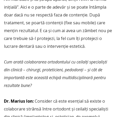
inițială”. Aici e o parte de adevăr și se poate întâmpla
doar dacă nu se respectă faza de contenție. După
tratament, se poartă contenții (fixe sau mobile) care
mențin rezultatul. E ca și cum ai avea un zâmbet nou pe
care trebuie să-l protejezi, la fel cum îți protejezi o
lucrare dentară sau o intervenție estetică.
Cum arată colaborarea ortodontului cu ceilalți specialiști
din clinică – chirurgi, proteticieni, pedodonți – și cât de
importantă este această echipă multidisciplinară pentru
rezultate bune?
Dr. Marius Ion:
Consider că este esențial să existe o
colaborare strânsă între ortodont și ceilalți specialiști
din clinică (implantolog și estetician, de exemplu)