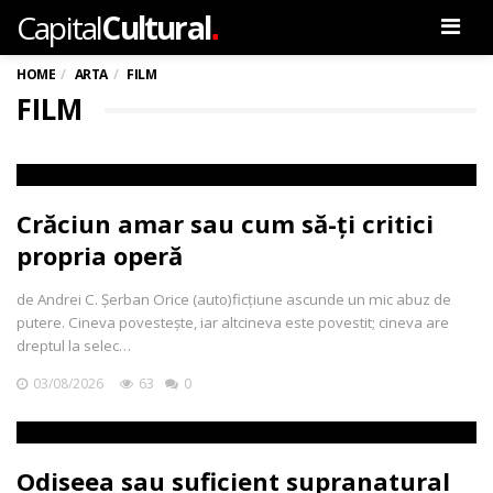
.
Capital
Cultural
Men
HOME
ARTA
FILM
FILM
Crăciun amar sau cum să-ți critici
propria operă
de Andrei C. Șerban Orice (auto)ficțiune ascunde un mic abuz de
putere. Cineva povestește, iar altcineva este povestit; cineva are
dreptul la selec…
03/08/2026
63
0
Odiseea sau suficient supranatural