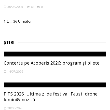
30/04/2025
63
0
Posts
1
2
…
36
Următor
pagination
ȘTIRI
Concerte pe Acoperiș 2026: program și bilete
14/07/2026
FITS 2026|Ultima zi de festival: Faust, drone,
lumini&muzică
28/06/2026