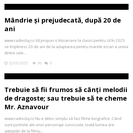
Mândrie și prejudecată, după 20 de
ani
www.radiocluj.ro Vă propun o întoarcere la clasici pentru că în 2025
se împlinesc 20 de ani de la adaptarea pentru marele ecran a uneia
dintre cele…
02/05/2025
96
0
Trebuie să fii frumos să cânți melodii
de dragoste; sau trebuie să te cheme
Mr. Aznavour
www.radiocluj.ro Nu e deloc simplu să faci filme biografice. Când
sunt portrete ale unor personaje cunoscute, toată lumea are
așteptări de la filmu…