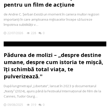
pentru un film de acțiune
de Andrei C. Șerban Există un moment în cariera multor regizori
importanți în care amploarea mijloacelor începe să lucreze
împotriva subtilității v…
22/07/2026
228
0
Pădurea de molizi – „despre destine
umane, despre cum istoria te mișcă,
îți schimbă total viața, te
pulverizează.ˮ
După lungmetrajul „Libertate”, lansat în 2023 și documentarul
„Nastyˮ (2024), ajuns până la Festivalul Internațional de Film de la
Cannes, Tudor Giurg…
09/08/2025
319
0