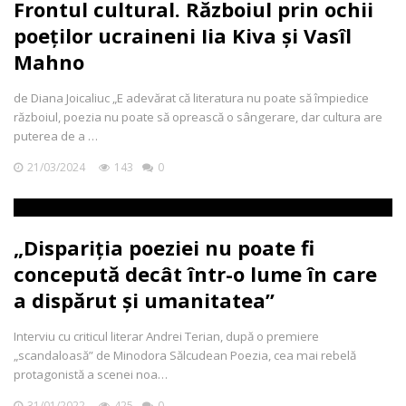
Frontul cultural. Războiul prin ochii
poeților ucraineni Iia Kiva și Vasîl
Mahno
de Diana Joicaliuc „E adevărat că literatura nu poate să împiedice
războiul, poezia nu poate să oprească o sângerare, dar cultura are
puterea de a …
21/03/2024
143
0
„Dispariția poeziei nu poate fi
concepută decât într-o lume în care
a dispărut și umanitatea”
Interviu cu criticul literar Andrei Terian, după o premiere
„scandaloasă” de Minodora Sălcudean Poezia, cea mai rebelă
protagonistă a scenei noa…
31/01/2022
425
0