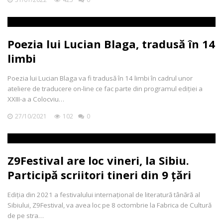
Poezia lui Lucian Blaga, tradusă în 14
limbi
Poezia lui Lucian Blaga va fi tradusă în 14 limbi în cadrul unor
ateliere de traducere on-line ce fac parte din programul ediției a
XXIII-a a Colocviu…
27/10/2021
102
0
Z9Festival are loc vineri, la Sibiu.
Participă scriitori tineri din 9 țări
Ediția din 2021 a festivalului internațional de literatură tânără al
Sibiului, Z9Festival, va avea loc pe 8 octombrie la Fabrica de Cultură
de pe stra…