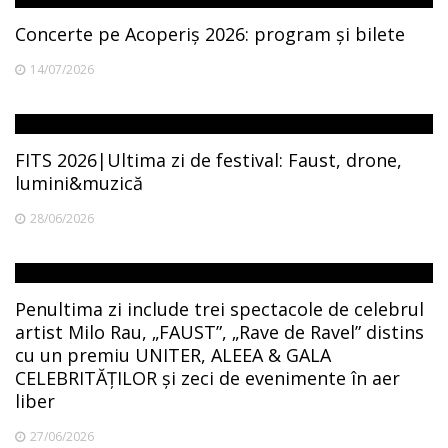
Concerte pe Acoperiș 2026: program și bilete
14/07/2026
FITS 2026|Ultima zi de festival: Faust, drone,
lumini&muzică
28/06/2026
Penultima zi include trei spectacole de celebrul
artist Milo Rau, „FAUST”, „Rave de Ravel” distins
cu un premiu UNITER, ALEEA & GALA
CELEBRITĂȚILOR și zeci de evenimente în aer
liber
27/06/2026