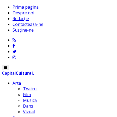
Prima pagină
Despre noi
Redacție
Contactează-ne
Susține-ne
Menu
Capital
Cultural
.
Arta
Teatru
Film
Muzică
Dans
Vizual