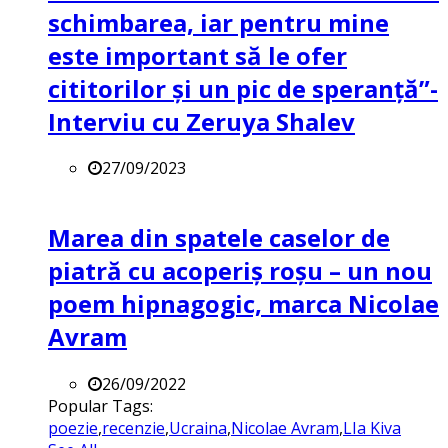
schimbarea, iar pentru mine
este important să le ofer
cititorilor și un pic de speranță”-
Interviu cu Zeruya Shalev
27/09/2023
Marea din spatele caselor de
piatră cu acoperiș roșu – un nou
poem hipnagogic, marca Nicolae
Avram
26/09/2022
Popular Tags:
poezie
,
recenzie
,
Ucraina
,
Nicolae Avram
,
LIa Kiva