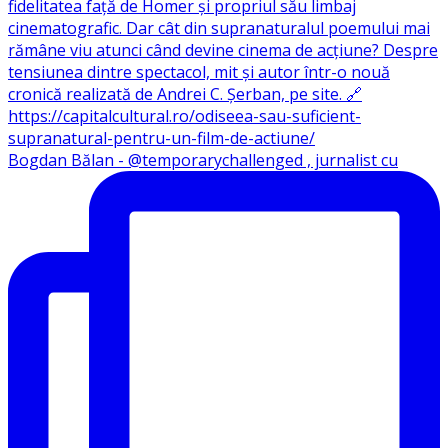
Bogdan Bălan - @temporarychallenged , jurnalist cu