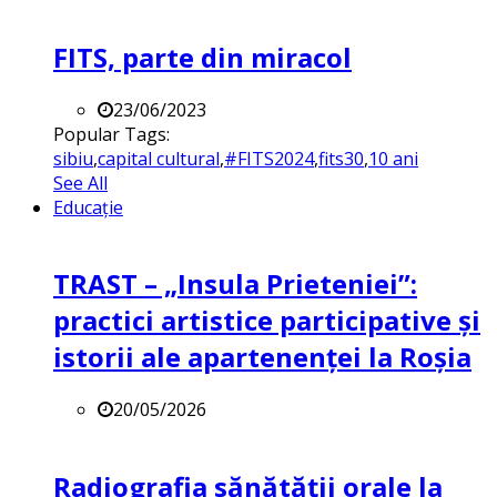
FITS, parte din miracol
23/06/2023
Popular Tags:
sibiu
,
capital cultural
,
#FITS2024
,
fits30
,
10 ani
See All
Educație
TRAST – „Insula Prieteniei”:
practici artistice participative și
istorii ale apartenenței la Roșia
20/05/2026
Radiografia sănătății orale la