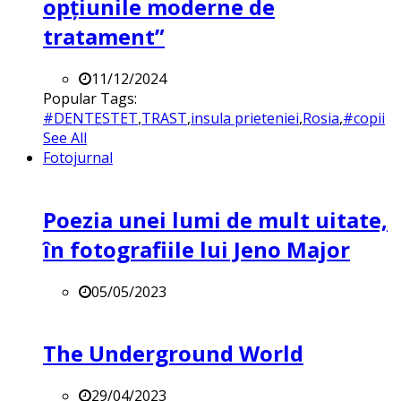
opțiunile moderne de
tratament”
11/12/2024
Popular Tags:
#DENTESTET
,
TRAST
,
insula prieteniei
,
Rosia
,
#copii
See All
Fotojurnal
Poezia unei lumi de mult uitate,
în fotografiile lui Jeno Major
05/05/2023
The Underground World
29/04/2023