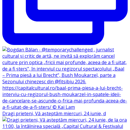
Dragi prieteni, Vă așteptăm miercuri, 24 iunie, d