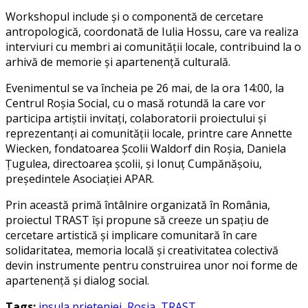
Workshopul include și o componentă de cercetare
antropologică, coordonată de Iulia Hossu, care va realiza
interviuri cu membri ai comunității locale, contribuind la o
arhivă de memorie și apartenență culturală.
Evenimentul se va încheia pe 26 mai, de la ora 14:00, la
Centrul Roșia Social, cu o masă rotundă la care vor
participa artiștii invitați, colaboratorii proiectului și
reprezentanți ai comunității locale, printre care Annette
Wiecken, fondatoarea Școlii Waldorf din Roșia, Daniela
Țugulea, directoarea școlii, și Ionuț Cumpănășoiu,
președintele Asociației APAR.
Prin această primă întâlnire organizată în România,
proiectul TRAST își propune să creeze un spațiu de
cercetare artistică și implicare comunitară în care
solidaritatea, memoria locală și creativitatea colectivă
devin instrumente pentru construirea unor noi forme de
apartenență și dialog social.
Tags:
insula prieteniei
,
Rosia
,
TRAST