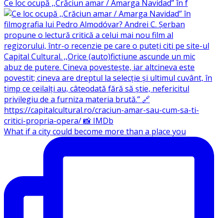
Ce loc ocupă ,,Crăciun amar / Amarga Navidad” în f
What if a city could become more than a place you