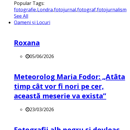
Popular Tags:
fotografie
,
Londra
,
fotojurnal
,
fotograf
,
fotojurnalism
See All
Oameni și Locuri
Roxana
05/06/2026
Meteorolog Maria Fodor: „Atâta
timp cât vor fi nori pe cer,
această meserie va exista”
23/03/2026
Fotografii alb negru și dovleac