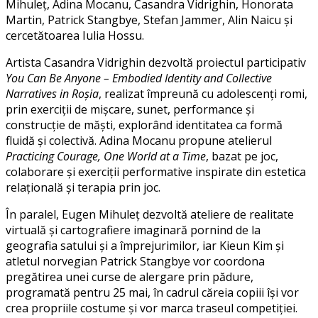
Mihuleț, Adina Mocanu, Casandra Vidrighin, Honorata
Martin, Patrick Stangbye, Stefan Jammer, Alin Naicu și
cercetătoarea Iulia Hossu.
Artista Casandra Vidrighin dezvoltă proiectul participativ
You Can Be Anyone – Embodied Identity and Collective
Narratives in Roșia
, realizat împreună cu adolescenți romi,
prin exerciții de mișcare, sunet, performance și
construcție de măști, explorând identitatea ca formă
fluidă și colectivă. Adina Mocanu propune atelierul
Practicing Courage, One World at a Time
, bazat pe joc,
colaborare și exerciții performative inspirate din estetica
relațională și terapia prin joc.
În paralel, Eugen Mihuleț dezvoltă ateliere de realitate
virtuală și cartografiere imaginară pornind de la
geografia satului și a împrejurimilor, iar Kieun Kim și
atletul norvegian Patrick Stangbye vor coordona
pregătirea unei curse de alergare prin pădure,
programată pentru 25 mai, în cadrul căreia copiii își vor
crea propriile costume și vor marca traseul competiției.