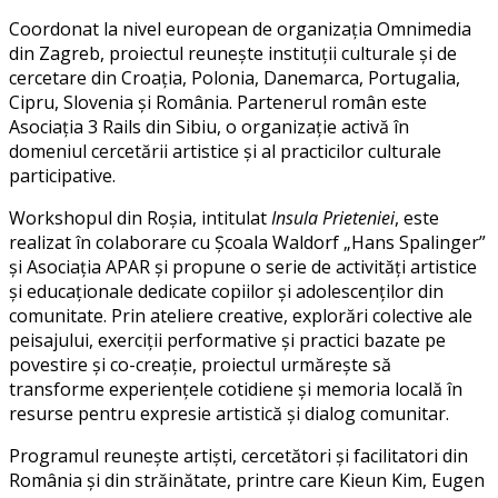
Coordonat la nivel european de organizația Omnimedia
din Zagreb, proiectul reunește instituții culturale și de
cercetare din Croația, Polonia, Danemarca, Portugalia,
Cipru, Slovenia și România. Partenerul român este
Asociația 3 Rails din Sibiu, o organizație activă în
domeniul cercetării artistice și al practicilor culturale
participative.
Workshopul din Roșia, intitulat
Insula Prieteniei
, este
realizat în colaborare cu Școala Waldorf „Hans Spalinger”
și Asociația APAR și propune o serie de activități artistice
și educaționale dedicate copiilor și adolescenților din
comunitate. Prin ateliere creative, explorări colective ale
peisajului, exerciții performative și practici bazate pe
povestire și co-creație, proiectul urmărește să
transforme experiențele cotidiene și memoria locală în
resurse pentru expresie artistică și dialog comunitar.
Programul reunește artiști, cercetători și facilitatori din
România și din străinătate, printre care Kieun Kim, Eugen