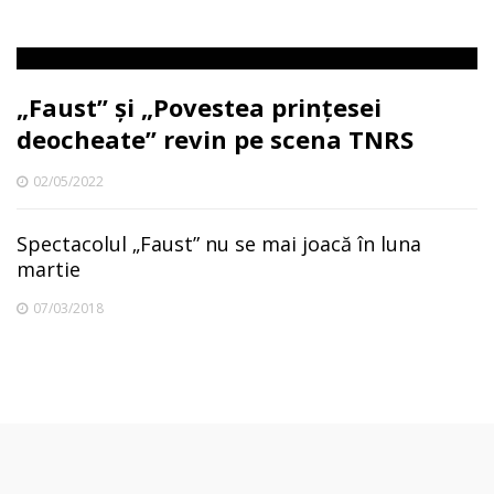
„Faust” și „Povestea prințesei
deocheate” revin pe scena TNRS
02/05/2022
Spectacolul „Faust” nu se mai joacă în luna
martie
07/03/2018