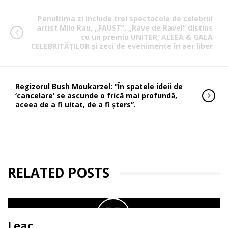
Penultima zi include trei spectacole de celebrul
artist Milo Rau, „FAUST”, „Rave de Ravel” distins
cu un premiu UNITER, ALEEA & GALA
CELEBRITĂȚILOR și zeci de evenimente în aer liber
Regizorul Bush Moukarzel: ”În spatele ideii de
‘cancelare’ se ascunde o frică mai profundă,
aceea de a fi uitat, de a fi șters”.
RELATED POSTS
Leac