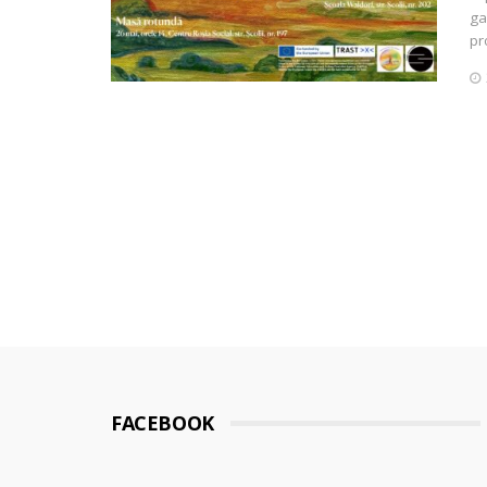
ga
pr
FACEBOOK