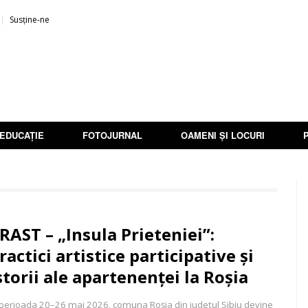
Susține-ne
EDUCAȚIE
FOTOJURNAL
OAMENI ȘI LOCURI
RAST – „Insula Prieteniei”:
ractici artistice participative și
storii ale apartenenței la Roșia
 perioada 20–26 mai 2026, comuna Roșia din județul Sibiu devine