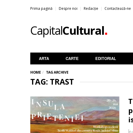
Prima pagină
Despre noi
Redacție
Contactează-ne
.
Capital
Cultural
ARTA
CARTE
EDITORIAL
HOME
TAG ARCHIVE
TAG: TRAST
T
p
i
În