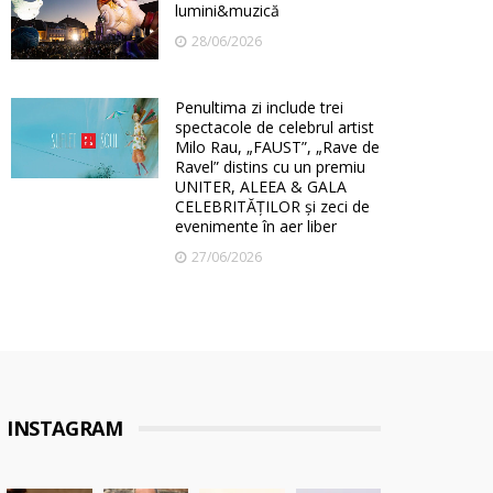
lumini&muzică
28/06/2026
Penultima zi include trei
spectacole de celebrul artist
Milo Rau, „FAUST”, „Rave de
Ravel” distins cu un premiu
UNITER, ALEEA & GALA
CELEBRITĂȚILOR și zeci de
evenimente în aer liber
27/06/2026
INSTAGRAM