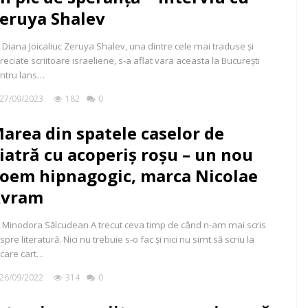
eruya Shalev
 Diana Joicaliuc Zeruya Shalev, una dintre cele mai traduse și
reciate scriitoare israeliene, s-a aflat vara aceasta la București
ntru lans…
27/09/2023
182
0
area din spatele caselor de
iatră cu acoperiș roșu – un nou
oem hipnagogic, marca Nicolae
vram
 Minodora Sălcudean A trecut ceva timp de când n-am mai scris
spre literatură. Nici nu trebuie s-o fac și nici nu simt să scriu la
ecare cart…
26/09/2022
314
0