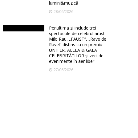
lumini&muzică
28/06/2026
Penultima zi include trei
spectacole de celebrul artist
Milo Rau, „FAUST”, „Rave de
Ravel” distins cu un premiu
UNITER, ALEEA & GALA
CELEBRITĂȚILOR și zeci de
evenimente în aer liber
27/06/2026