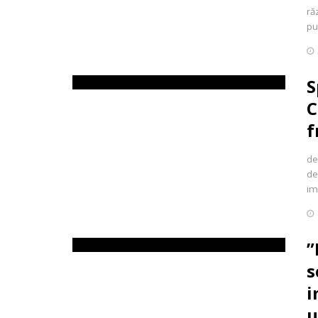
ră
pu
S
C
f
de
de
im
”
s
i
u