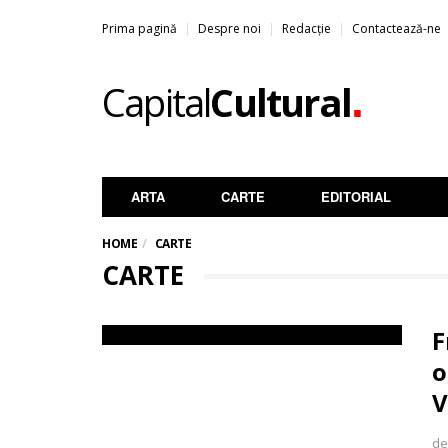
Prima pagină
Despre noi
Redacție
Contactează-ne
.
Capital
Cultural
ARTA
CARTE
EDITORIAL
HOME
CARTE
CARTE
F
o
V
de