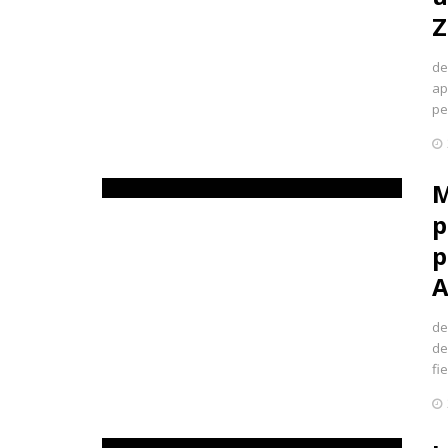
Z
de
ap
pe
M
p
p
A
de
de
fi