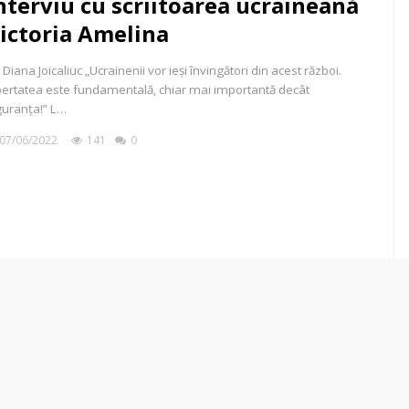
nterviu cu scriitoarea ucraineană
ictoria Amelina
 Diana Joicaliuc „Ucrainenii vor ieși învingători din acest război.
bertatea este fundamentală, chiar mai importantă decât
guranța!” L…
07/06/2022
141
0