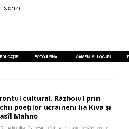
Susține-ne
EDUCAȚIE
FOTOJURNAL
OAMENI ȘI LOCURI
rontul cultural. Războiul prin
chii poeților ucraineni Iia Kiva și
asîl Mahno
 Diana Joicaliuc „E adevărat că literatura nu poate să împiedice