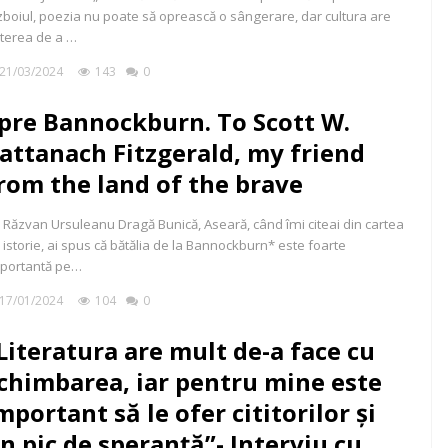
zboiul, poezia nu poate să oprească o sângerare, dar cultura are
terea de a …
21/03/2024
143
0
pre Bannockburn. To Scott W.
attanach Fitzgerald, my friend
rom the land of the brave
 Răzvan Ursuleanu Dragă Bunică, Aseară, când îmi citeai din cartea
 istorie, ai spus că bătălia de la Bannockburn* este foarte
portantă pe…
17/01/2024
104
0
Literatura are mult de-a face cu
chimbarea, iar pentru mine este
mportant să le ofer cititorilor și
n pic de speranță”- Interviu cu