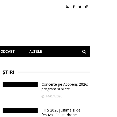
PODCAST
ALTELE
ȘTIRI
Concerte pe Acoperiș 2026:
program și bilete
14/07/2026
FITS 2026|Ultima zi de
festival: Faust, drone,