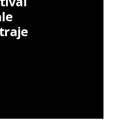
tival
ale
traje