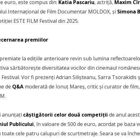
de euro, este compus din:
Katia Pascariu
, actriță,
Maxim Cîr
lului Internațional de Film Documentar MOLDOX, și
Simona 
iției ESTE FILM Festival din 2025.
ecernarea premiilor
premiate la edițiile anterioare revin sub lumina reflectoarel
tiva sărbătorește diversitatea vocilor din cinemaul românesc
Festival. Vor fi prezenți Adrian Silișteanu, Sarra Tsorakidis
une de
Q&A
moderată de Ionuț Mareș, critic și curator de film, 
LM.
fi anunțați
câștigătorii celor două competiții
de anul acest
iul Publicului
, în valoare de 500 de euro, acordat pe baza v
 toate cele patru calupuri de scurtmetraje. Seara se va înche