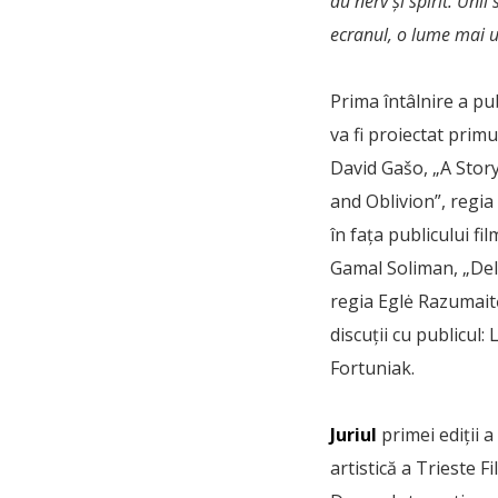
au nerv și spirit. Uni
ecranul, o lume mai uș
Prima întâlnire a pu
va fi proiectat prim
David Gašo, „A Stor
and Oblivion”, regia
în fața publicului f
Gamal Soliman, „Del
regia Eglė Razumaitė
discuții cu publicul
Fortuniak.
Juriul
primei ediții 
artistică a Trieste Fi