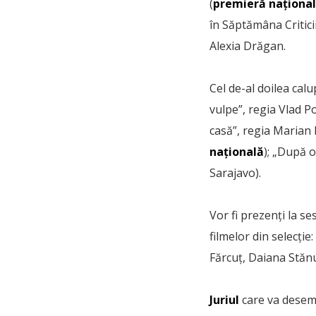
(
premieră naționa
în Săptămâna Critici
Alexia Drăgan.
Cel de-al doilea calu
vulpe”, regia Vlad P
casă”, regia Marian 
națională
); „După o
Sarajavo).
Vor fi prezenți la se
filmelor din selecți
Fărcuț, Daiana Stănu
Juriul
care va desemn