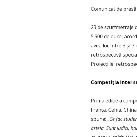
Comunicat de presă
23 de scurtmetraje d
5.500 de euro, acord
avea loc între 3 și 7
retrospectivă specia
Proiecțiile, retrosp
Competiția interna
Prima ediție a compe
Franța, Cehia, China,
spune: „
Ce fac studen
ăsteia. Sunt ludici, h