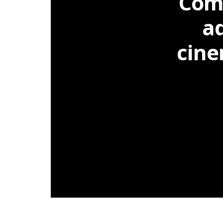
Comp
ad
cine