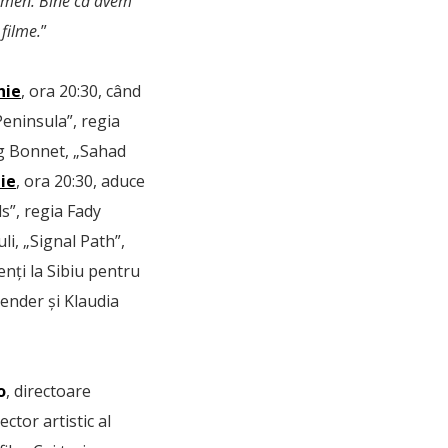
examen. Bine că avem
 filme.
”
unie
, ora 20:30, când
Peninsula”, regia
ig Bonnet, „Sahad
nie
, ora 20:30, aduce
s”, regia Fady
i, „Signal Path”,
nți la Sibiu
pentru
ender și Klaudia
o
, directoare
ector artistic al