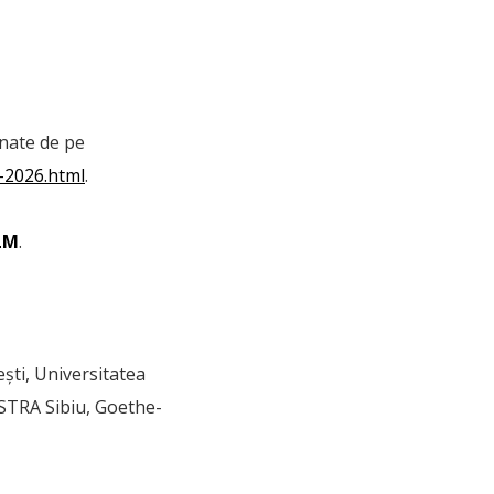
ionate de pe
l-2026.html
.
ILM
.
ești, Universitatea
ASTRA Sibiu, Goethe-