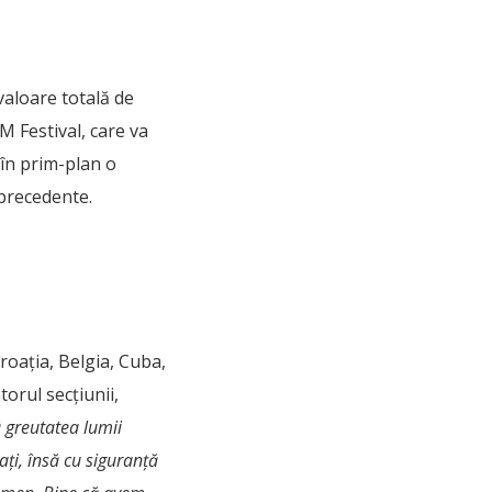
valoare totală de
M Festival, care va
e în prim-plan o
 precedente.
roația, Belgia, Cuba,
torul secțiunii,
ă greutatea lumii
ați, însă cu siguranță