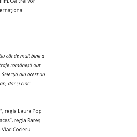
film. Cei trei vor
ternațional
tiu cât de mult bine a
traje românești out
 Selecția din acest an
n, dar și cinci
l”, regia Laura Pop
paces”, regia Rareș
a Vlad Cocieru