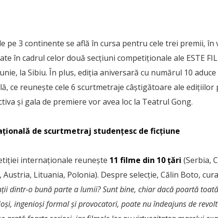
e pe 3 continente se află în cursa pentru cele trei premii, în 
ate în cadrul celor două secțiuni competiționale ale ESTE FIL
 iunie, la Sibiu. În plus, ediția aniversară cu numărul 10 aduc
lă, ce reunește cele 6 scurtmetraje câștigătoare ale edițiilor
ectiva și gala de premiere vor avea loc la Teatrul Gong.
țională de scurtmetraj studențesc de ficțiune
tiției internaționale reunește
11 filme din 10 țări
(Serbia, C
 Austria, Lituania, Polonia). Despre selecție, Călin Boto, cura
ții dintr-o bună parte a lumii? Sunt bine, chiar dacă poartă toat
aioși, ingenioși formal și provocatori, poate nu îndeajuns de revolt