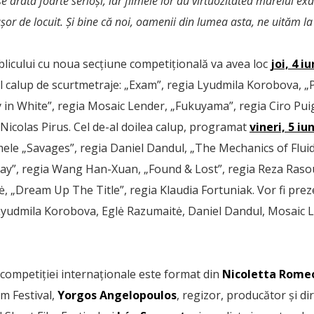
i se arată foarte serioși, iar filmele lor au virtuozitatea marelui 
or de locuit. Și bine că noi, oamenii din lumea asta, ne uităm la
blicului cu noua secțiune competițională va avea loc
joi, 4 i
ul calup de scurtmetraje: „Exam”, regia Lyudmila Korobova, „
y in White”, regia Mosaic Lender, „Fukuyama”, regia Ciro Pu
 Nicolas Pirus. Cel de-al doilea calup, programat
vineri, 5 iu
ilmele „Savages”, regia Daniel Dandul, „The Mechanics of Fluid
ay”, regia Wang Han-Xuan, „Found & Lost”, regia Reza Rasoul
, „Dream Up The Title”, regia Klaudia Fortuniak. Vor fi preze
: Lyudmila Korobova, Eglė Razumaitė, Daniel Dandul, Mosaic L
a competiției internaționale este format din
Nicoletta Rome
lm Festival,
Yorgos Angelopoulos
, regizor, producător și dir