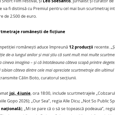
Short Film Festival, și
Léo Soesanto
, jurnalist și curator de 
e va fi distinsă cu Premiul pentru cel mai bun scurtmetraj in
re de 2.500 de euro.
rtmetraje românești de ficțiune
ompetiției românești aduce împreună
12 producții
recente. „
Ș
ție de-a lungul anilor și mai știu că sunt mult mai multe scurtme
a cineva imagina – și că întotdeauna câteva scapă printre degete.
 sibian câteva dintre cele mai apreciate scurtmetraje din ultimul a
 transmite Călin Boto, curatorul secțiunii.
ramat
joi, 4 iunie
, ora 18:00, include scurtmetrajele „Cobzaru
iile Gopo 2026); „Our Sea”, regia Alle Dicu; „Not So Public S
 națională
); „Mi se pare că o să se topească podeaua”, regi