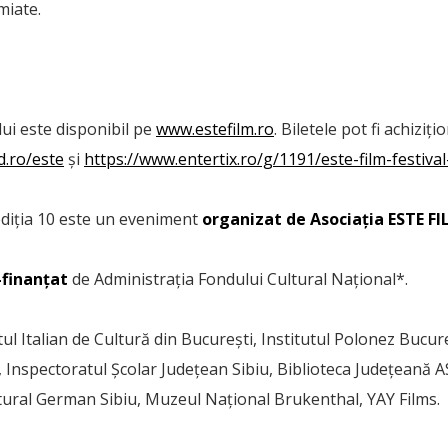
miate.
ui este disponibil pe
www.estefilm.ro
. Biletele pot fi achiziț
d.ro/este
și
https://www.entertix.ro/g/1191/este-film-festiva
ediția 10 este un eveniment
organizat de Asociația ESTE F
-finanţat
de Administraţia Fondului Cultural Naţional*.
tul Italian de Cultură din București, Institutul Polonez Bucur
, Inspectoratul Școlar Județean Sibiu, Biblioteca Județeană 
ltural German Sibiu, Muzeul Național Brukenthal, YAY Films.