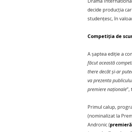
Drama International 
decide producția car
studențesc, în valoa
Competiția de scu
A șaptea ediție a c
făcut această competi
there decât și-ar pute
va prezenta publicului
premiere naționale
”,
Primul calup, prog
(nominalizat la Prem
Andronic (
premieră