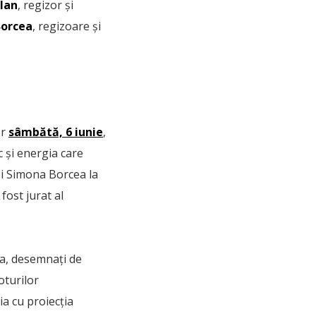
lan
, regizor și
Borcea
, regizoare și
or
sâmbătă, 6 iunie
,
 și energia care
 și Simona Borcea la
fost jurat al
a, desemnați de
oturilor
ia cu proiecția