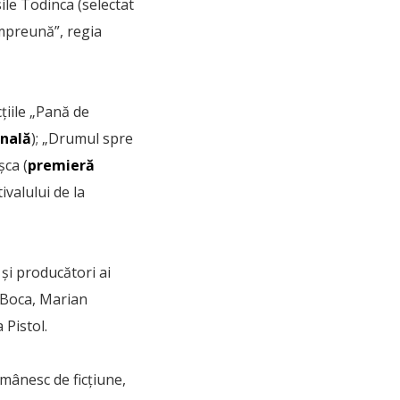
sile Todinca (selectat
împreună”, regia
țiile „Pană de
onală
); „Drumul spre
șca (
premieră
valului de la
 și producători ai
i Boca, Marian
 Pistol.
mânesc de ficțiune,