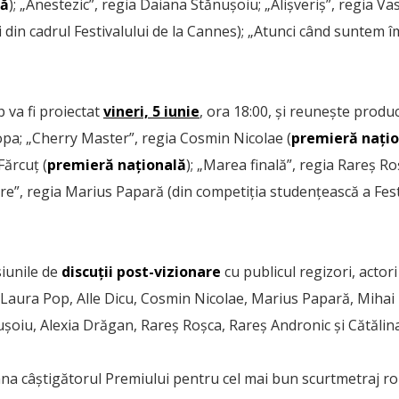
lă
); „Anestezic”, regia Daiana Stănușoiu; „Alișveriș”, regia Va
i din cadrul Festivalului de la Cannes); „Atunci când suntem 
p va fi proiectat
vineri, 5 iunie
, ora 18:00, și reunește produc
opa; „Cherry Master”, regia Cosmin Nicolae (
premieră nați
Fărcuț (
premieră națională
); „Marea finală”, regia Rareș Ro
re”, regia Marius Papară (din competiția studențească a Festi
siunile de
discuții post-vizionare
cu publicul regizori, actori
e: Laura Pop, Alle Dicu, Cosmin Nicolae, Marius Papară, Miha
șoiu, Alexia Drăgan, Rareș Roșca, Rareș Andronic și Cătălina
a câștigătorul Premiului pentru cel mai bun scurtmetraj ro