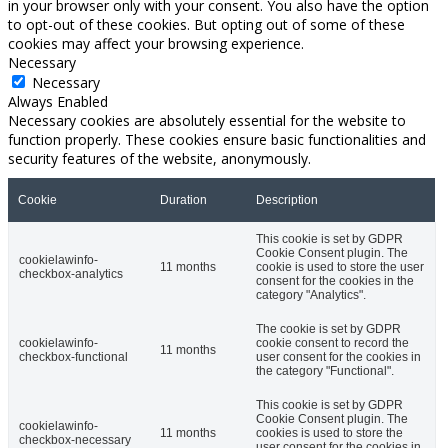
in your browser only with your consent. You also have the option
to opt-out of these cookies. But opting out of some of these
cookies may affect your browsing experience.
Necessary
Necessary
Always Enabled
Necessary cookies are absolutely essential for the website to
function properly. These cookies ensure basic functionalities and
security features of the website, anonymously.
Cookie
Duration
Description
This cookie is set by GDPR
Cookie Consent plugin. The
cookielawinfo-
11 months
cookie is used to store the user
checkbox-analytics
consent for the cookies in the
category "Analytics".
The cookie is set by GDPR
cookielawinfo-
cookie consent to record the
11 months
checkbox-functional
user consent for the cookies in
the category "Functional".
This cookie is set by GDPR
Cookie Consent plugin. The
cookielawinfo-
11 months
cookies is used to store the
checkbox-necessary
user consent for the cookies in