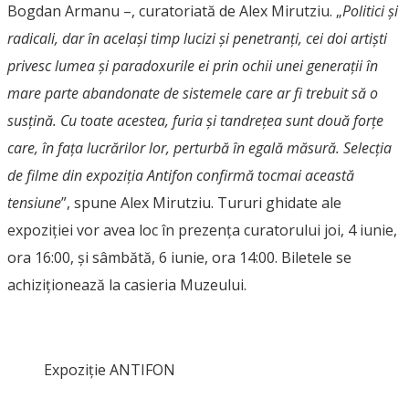
Bogdan Armanu –, curatoriată de Alex Mirutziu. „
Politici și
radicali, dar în același timp lucizi și penetranți, cei doi artiști
privesc lumea și paradoxurile ei prin ochii unei generații în
mare parte abandonate de sistemele care ar fi trebuit să o
susțină. Cu toate acestea, furia și tandrețea sunt două forțe
care, în fața lucrărilor lor, perturbă în egală măsură. Selecția
de filme din expoziția Antifon confirmă tocmai această
tensiune
”, spune Alex Mirutziu. Tururi ghidate ale
expoziției vor avea loc în prezența curatorului joi, 4 iunie,
ora 16:00, și sâmbătă, 6 iunie, ora 14:00. Biletele se
achiziționează la casieria Muzeului.
Expoziție ANTIFON