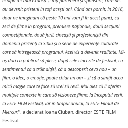
echipa tot mai extinsă și toți partenerii și sponsorii, care ne-
au devenit prieteni în toți acești ani. Când am pornit, în 2016,
doar ne imaginam că peste 10 ani vom fi în acest punct, cu
zeci de filme în program, premiere naționale, două secțiuni
competiționale, două jurii, cineaști și profesioniști din
domeniu prezenți la Sibiu și o serie de experiențe culturale
care să întregească programul. Acel vis a devenit realitate. Mi-
aș dori ca publicul să plece, după cele cinci zile de festival, cu
sentimentul că a trăit altfel, că a descoperit ceva nou – un
film, o idee, o emoție, poate chiar un om – și că a simțit acea
mică magie care te face să vrei să revii. Mai ales că îi oferim
multiple contexte în care să vizioneze filme: la începutul verii,
la ESTE FILM Festival, iar în timpul anului, la ESTE Filmul de
Miercuri
”, a declarat Ioana Ciuban, director ESTE FILM
Festival.