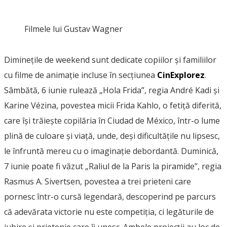
Filmele lui Gustav Wagner
Diminețile de weekend sunt dedicate copiilor și familiilor
cu filme de animație incluse în secțiunea
CinExplorez
.
Sâmbătă, 6 iunie rulează „Hola Frida”, regia André Kadi și
Karine Vézina, povestea micii Frida Kahlo, o fetiță diferită,
care își trăiește copilăria în Ciudad de México, într-o lume
plină de culoare și viață, unde, deși dificultățile nu lipsesc,
le înfruntă mereu cu o imaginație debordantă. Duminică,
7 iunie poate fi văzut „Raliul de la Paris la piramide”, regia
Rasmus A. Sivertsen, povestea a trei prieteni care
pornesc într-o cursă legendară, descoperind pe parcurs
că adevărata victorie nu este competiția, ci legăturile de