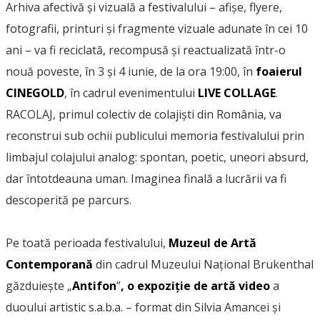
Arhiva afectivă și vizuală a festivalului – afișe, flyere,
fotografii, printuri și fragmente vizuale adunate în cei 10
ani – va fi reciclată, recompusă și reactualizată într-o
nouă poveste, în 3 și 4 iunie, de la ora 19:00, în
foaierul
CINEGOLD
, în cadrul evenimentului
LIVE COLLAGE
.
RACOLAJ, primul colectiv de colajiști din România, va
reconstrui sub ochii publicului memoria festivalului prin
limbajul colajului analog: spontan, poetic, uneori absurd,
dar întotdeauna uman. Imaginea finală a lucrării va fi
descoperită pe parcurs.
Pe toată perioada festivalului,
Muzeul de Artă
Contemporană
din cadrul Muzeului Național Brukenthal
găzduiește „
Antifon
”
, o expoziție de artă video
a
duoului artistic s.a.b.a. – format din Silvia Amancei și