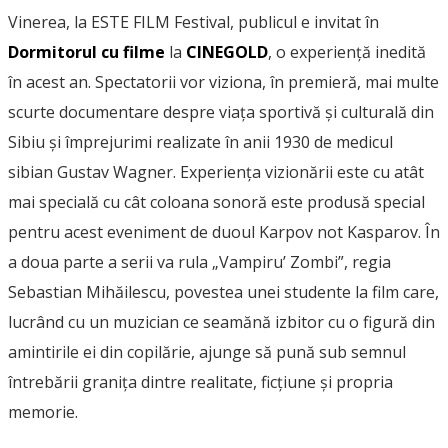
Vinerea, la ESTE FILM Festival, publicul e invitat în
Dormitorul cu filme
la
CINEGOLD
, o experiență inedită
în acest an. Spectatorii vor viziona, în premieră, mai multe
scurte documentare despre viața sportivă și culturală din
Sibiu și împrejurimi realizate în anii 1930 de medicul
sibian Gustav Wagner. Experiența vizionării este cu atât
mai specială cu cât coloana sonoră este produsă special
pentru acest eveniment de duoul Karpov not Kasparov. În
a doua parte a serii va rula „Vampiru’ Zombi”, regia
Sebastian Mihăilescu, povestea unei studente la film care,
lucrând cu un muzician ce seamănă izbitor cu o figură din
amintirile ei din copilărie, ajunge să pună sub semnul
întrebării granița dintre realitate, ficțiune și propria
memorie.