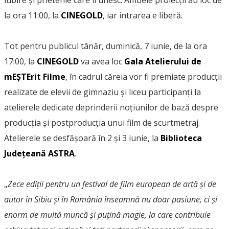
iubire și prietenie care îi unesc. Ambele proiecții au loc de
la ora 11:00, la
CINEGOLD
, iar intrarea e liberă.
Tot pentru publicul tânăr, duminică, 7 iunie, de la ora
17:00, la
CINEGOLD
va avea loc
Gala Atelierului de
mEȘTErit Filme
, în cadrul căreia vor fi premiate producții
realizate de elevii de gimnaziu și liceu participanți la
atelierele dedicate deprinderii noțiunilor de bază despre
producția și postproducția unui film de scurtmetraj.
Atelierele se desfășoară în 2 și 3 iunie, la
Biblioteca
Județeană ASTRA
.
„
Zece ediții pentru un festival de film european de artă și de
autor în Sibiu și în România înseamnă nu doar pasiune, ci și
enorm de multă muncă și puțină magie, la care contribuie