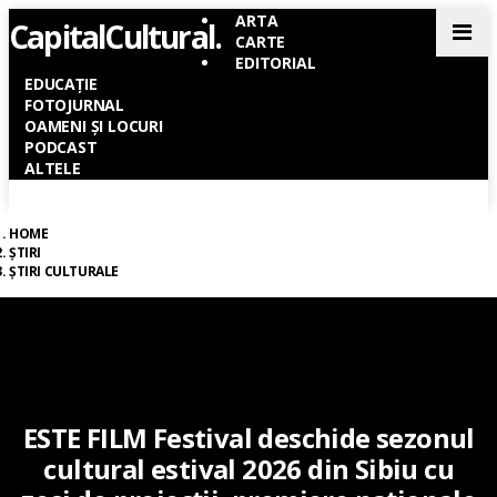
ARTA
Capital
Cultural
.
Men
CARTE
EDITORIAL
EDUCAȚIE
FOTOJURNAL
OAMENI ȘI LOCURI
PODCAST
ALTELE
HOME
ȘTIRI
ȘTIRI CULTURALE
ESTE FILM Festival deschide sezonul
cultural estival 2026 din Sibiu cu