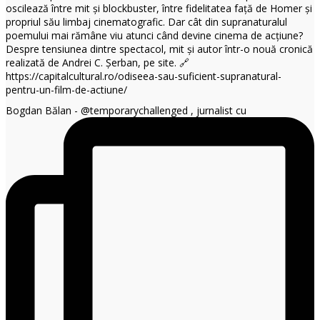
Bogdan Bălan - @temporarychallenged , jurnalist cu