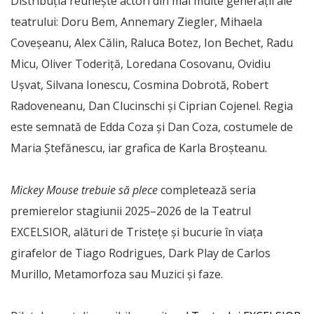
Distribuția reunește actori din mai multe generații ale
teatrului: Doru Bem, Annemary Ziegler, Mihaela
Coveșeanu, Alex Călin, Raluca Botez, Ion Bechet, Radu
Micu, Oliver Toderiță, Loredana Cosovanu, Ovidiu
Ușvat, Silvana Ionescu, Cosmina Dobrotă, Robert
Radoveneanu, Dan Clucinschi și Ciprian Cojenel. Regia
este semnată de Edda Coza și Dan Coza, costumele de
Maria Ștefănescu, iar grafica de Karla Broșteanu.
Mickey Mouse trebuie să plece
completează seria
premierelor stagiunii 2025–2026 de la Teatrul
EXCELSIOR, alături de Tristețe și bucurie în viața
girafelor de Tiago Rodrigues, Dark Play de Carlos
Murillo, Metamorfoza sau Muzici și faze.