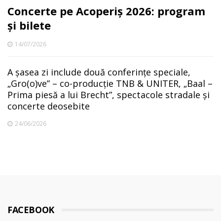
Concerte pe Acoperiș 2026: program
și bilete
14/07/2026
A șasea zi include două conferințe speciale,
„Gro(o)ve” – co-producție TNB & UNITER, „Baal –
Prima piesă a lui Brecht”, spectacole stradale și
concerte deosebite
24/06/2026
FACEBOOK