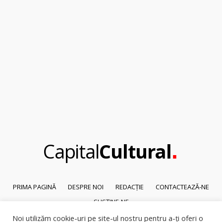
.
Capital
Cultural
PRIMA PAGINĂ
DESPRE NOI
REDACȚIE
CONTACTEAZĂ-NE
SUSȚINE-NE
Noi utilizăm cookie-uri pe site-ul nostru pentru a-ți oferi o
© 2026
Capital Cultural
.