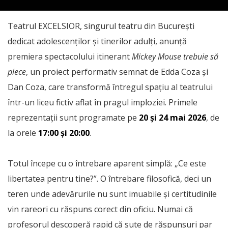
Teatrul EXCELSIOR, singurul teatru din București
dedicat adolescenților și tinerilor adulți, anunță
premiera spectacolului itinerant
Mickey Mouse trebuie să
plece
, un proiect performativ semnat de Edda Coza și
Dan Coza, care transformă întregul spațiu al teatrului
într-un liceu fictiv aflat în pragul imploziei. Primele
reprezentații sunt programate pe
20 și 24 mai 2026
, de
la orele
17:00 și 20:00
.
Totul începe cu o întrebare aparent simplă: „Ce este
libertatea pentru tine?”. O întrebare filosofică, deci un
teren unde adevărurile nu sunt imuabile și certitudinile
vin rareori cu răspuns corect din oficiu. Numai că
profesorul descoperă rapid că sute de răspunsuri par