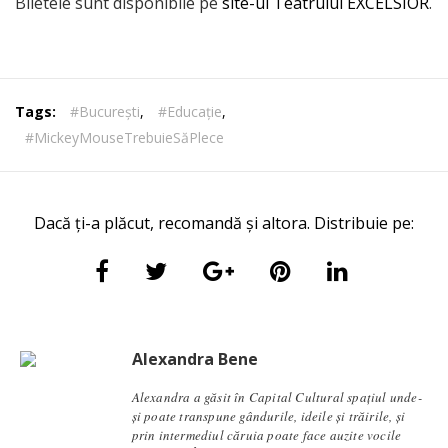
Biletele sunt disponibile pe
site-ul Teatrului EXCELSIOR
.
Tags:
#București
,
#Educație
,
#MickeyMouseTrebuieSăPlece
Dacă ți-a plăcut, recomandă și altora. Distribuie pe:
Alexandra Bene
Alexandra a găsit în Capital Cultural spațiul unde-
și poate transpune gândurile, ideile și trăirile, și
prin intermediul căruia poate face auzite vocile