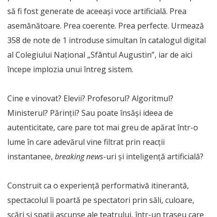
să fi fost generate de aceeași voce artificială. Prea
asemănătoare. Prea coerente. Prea perfecte. Urmează
358 de note de 1 introduse simultan în catalogul digital
al Colegiului Național „Sfântul Augustin”, iar de aici
începe implozia unui întreg sistem.
Cine e vinovat? Elevii? Profesorul? Algoritmul?
Ministerul? Părinții? Sau poate însăși ideea de
autenticitate, care pare tot mai greu de apărat într-o
lume în care adevărul vine filtrat prin reacții
instantanee,
breaking news
-uri și inteligență artificială?
Construit ca o experiență performativă itinerantă,
spectacolul îi poartă pe spectatori prin săli, culoare,
scări și spații ascunse ale teatrului, într-un traseu care