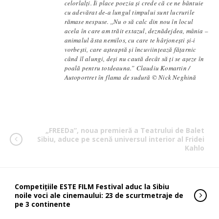
celorlalți. Îi place poezia și crede că ce ne bântuie
cu adevărat de-a lungul timpului sunt lucrurile
rămase nespuse. ,,Nu o să calc din nou în locul
acela în care am trăit extazul, deznădejdea, mânia –
animalul ăsta nemilos, cu care te hârjonești și-i
vorbești, care așteaptă și încuviințează fățarnic
când îl alungi, deși nu caută decât să ți se așeze în
poală pentru totdeauna.” Claudiu Komartin /
Autoportret în flama de sudură © Nick Neghină
„FREEDa”, noua premieră a Teatrului de Balet
Sibiu, aduce pe scenă universul interior al Fridei
Kahlo
Competițiile ESTE FILM Festival aduc la Sibiu
noile voci ale cinemaului: 23 de scurtmetraje de
pe 3 continente