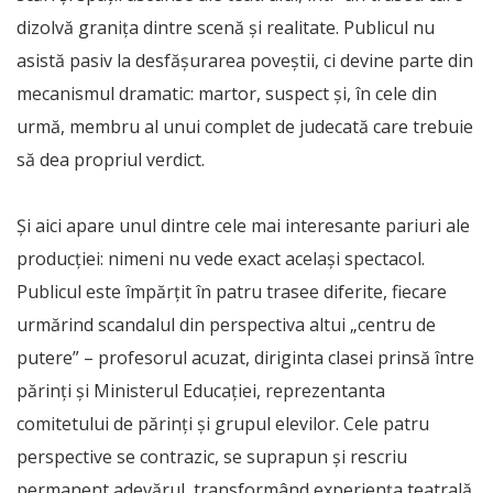
dizolvă granița dintre scenă și realitate. Publicul nu
asistă pasiv la desfășurarea poveștii, ci devine parte din
mecanismul dramatic: martor, suspect și, în cele din
urmă, membru al unui complet de judecată care trebuie
să dea propriul verdict.
Și aici apare unul dintre cele mai interesante pariuri ale
producției: nimeni nu vede exact același spectacol.
Publicul este împărțit în patru trasee diferite, fiecare
urmărind scandalul din perspectiva altui „centru de
putere” – profesorul acuzat, diriginta clasei prinsă între
părinți și Ministerul Educației, reprezentanta
comitetului de părinți și grupul elevilor. Cele patru
perspective se contrazic, se suprapun și rescriu
permanent adevărul, transformând experiența teatrală