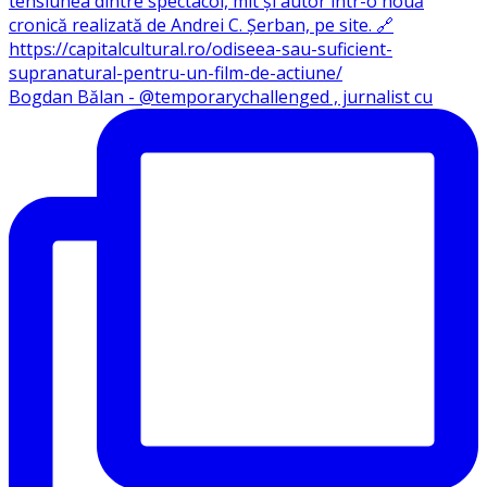
Bogdan Bălan - @temporarychallenged , jurnalist cu