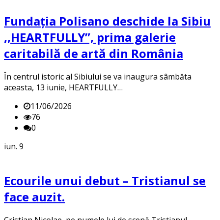
Fundația Polisano deschide la Sibiu
,,HEARTFULLY”, prima galerie
caritabilă de artă din România
În centrul istoric al Sibiului se va inaugura sâmbăta
aceasta, 13 iunie, HEARTFULLY…
11/06/2026
76
0
iun.
9
Ecourile unui debut – Tristianul se
face auzit.
Cristian Nicolae, pe numele lui de scenă Tristianul,