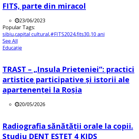
FITS, parte din miracol
23/06/2023
Popular Tags:
sibiu
,
capital cultural
,
#FITS2024
,
fits30
,
10 ani
See All
Educație
TRAST – „Insula Prieteniei”: practici
artistice participative și istorii ale
apartenenței la Roșia
20/05/2026
Radiografia sănătății orale la copii.
Studiu DENT ESTET 4 KIDS