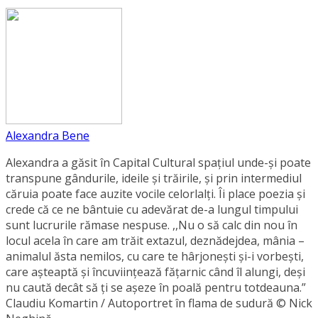
Alexandra Bene
Alexandra a găsit în Capital Cultural spațiul unde-și poate
transpune gândurile, ideile și trăirile, și prin intermediul
căruia poate face auzite vocile celorlalți. Îi place poezia și
crede că ce ne bântuie cu adevărat de-a lungul timpului
sunt lucrurile rămase nespuse. ,,Nu o să calc din nou în
locul acela în care am trăit extazul, deznădejdea, mânia –
animalul ăsta nemilos, cu care te hârjonești și-i vorbești,
care așteaptă și încuviințează fățarnic când îl alungi, deși
nu caută decât să ți se așeze în poală pentru totdeauna.”
Claudiu Komartin / Autoportret în flama de sudură © Nick