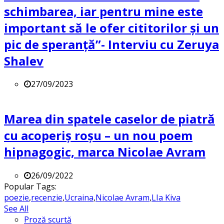
schimbarea, iar pentru mine este
important să le ofer cititorilor și un
pic de speranță”- Interviu cu Zeruya
Shalev
27/09/2023
Marea din spatele caselor de piatră
cu acoperiș roșu – un nou poem
hipnagogic, marca Nicolae Avram
26/09/2022
Popular Tags:
poezie
,
recenzie
,
Ucraina
,
Nicolae Avram
,
LIa Kiva
See All
Proză scurtă