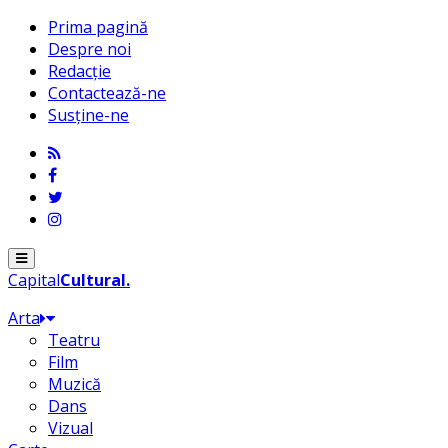
Prima pagină
Despre noi
Redacție
Contactează-ne
Susține-ne
Menu
Capital
Cultural
.
Arta
Teatru
Film
Muzică
Dans
Vizual