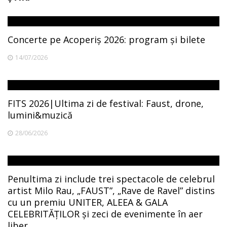
Concerte pe Acoperiș 2026: program și bilete
14/07/2026
FITS 2026|Ultima zi de festival: Faust, drone,
lumini&muzică
28/06/2026
Penultima zi include trei spectacole de celebrul
artist Milo Rau, „FAUST”, „Rave de Ravel” distins
cu un premiu UNITER, ALEEA & GALA
CELEBRITĂȚILOR și zeci de evenimente în aer
liber