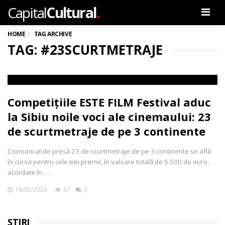
.
Capital
Cultural
Men
HOME
TAG ARCHIVE
TAG: #23SCURTMETRAJE
Competițiile ESTE FILM Festival aduc
la Sibiu noile voci ale cinemaului: 23
de scurtmetraje de pe 3 continente
Comunicat de presă 23 de scurtmetraje de pe 3 continente se află
în cursa pentru cele trei premii, în valoare totală de 5.500 de euro,
acordate în …
18/05/2026
57
0
ȘTIRI