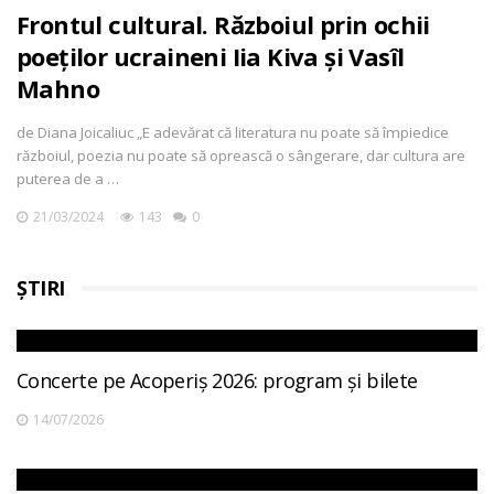
Frontul cultural. Războiul prin ochii
poeților ucraineni Iia Kiva și Vasîl
Mahno
de Diana Joicaliuc „E adevărat că literatura nu poate să împiedice
războiul, poezia nu poate să oprească o sângerare, dar cultura are
puterea de a …
21/03/2024
143
0
ȘTIRI
Concerte pe Acoperiș 2026: program și bilete
14/07/2026