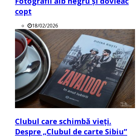
Fotografii alb negru și dovleac
copt
18/02/2026
Clubul care schimbă vieți.
Despre „Clubul de carte Sibiu”