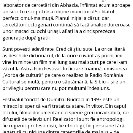
laborator de cercetări din Abhazia, înființat acum aproape
un secol cu scopul de a obține muncitorul/soldatul
perfect: omul-maimuță. Planul inițial a căzut, dar
cercetători octogenari continuă să facă analize dureroase
unor macaci cu ochi uriași, aflați la a cincisprezecea
generație după gratii.
Sunt povești adevărate. Cred că știu sute. La orice literă
aș deschide dicționarul, de la orice cuvânt aș porni, îmi
vine în minte un film mai lung sau mai scurt pe care l-am
văzut la Astra Film Festival. În fiecare toamnă, emisiunea
„Vorba de cultură” pe care o realizez la Radio România
Cultural se mută, pentru o săptămână, la Sibiu – și e un
privilegiu pentru care nu pot mulțumi îndeajuns.
Festivalul fondat de Dumitru Budrala în 1993 este un
miracol și sper că va fi tratat ca atare, în viitor. Din capul
locului, filmul documentar e o specie greu încadrabilă, rar
difuzată de televiziuni. Realizatorii sunt fie antropologi,
fie regizori profesioniști, fie etnologi, fie persoane fără
legătură cu niciuna dintre categoriile de mai sus – de