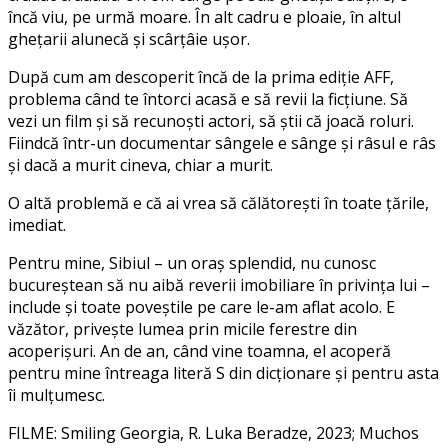
încă viu, pe urmă moare. În alt cadru e ploaie, în altul
ghețarii alunecă și scârțâie ușor.
După cum am descoperit încă de la prima ediție AFF,
problema când te întorci acasă e să revii la ficțiune. Să
vezi un film și să recunoști actori, să știi că joacă roluri.
Fiindcă într-un documentar sângele e sânge și râsul e râs
și dacă a murit cineva, chiar a murit.
O altă problemă e că ai vrea să călătorești în toate țările,
imediat.
Pentru mine, Sibiul – un oraș splendid, nu cunosc
bucureștean să nu aibă reverii imobiliare în privința lui –
include și toate poveștile pe care le-am aflat acolo. E
văzător, privește lumea prin micile ferestre din
acoperișuri. An de an, când vine toamna, el acoperă
pentru mine întreaga literă S din dicționare și pentru asta
îi mulțumesc.
FILME: Smiling Georgia, R. Luka Beradze, 2023; Muchos