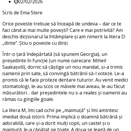
02/02/2026
Scris de Ema Stere
Orice poveste trebuie să înceapă de undeva – dar ce te
faci când ai mai multe povești? Care e mai potrivită? Am
deschis dicționarul la întâmplare și am nimerit la litera D:
„dinte”. Știu o poveste cu dinți.
Într-o țară îndepărtată (să spunem Georgia), un
președinte în funcție (un nume oarecare: Miheil
Saakașvili), dornic să câștige un nou mandat, și-a trimis
oamenii prin sate, să convingă bătrânii să-l voteze. Le-a
promis că le face proteze dentare tuturor. Au venit medici
stomatologi, le-au scos ce măsele mai aveau, le-au făcut
măsurători… dar președintele nu s-a reales și oamenii au
rămas cu gingiile goale.
La litera M, îmi cad ochii pe „maimuță” și îmi amintesc
imediat două istorii. Prima implică o doamnă bătrână și
adorabilă, care și-a dorit mulți copii, un castel și o
maimuță: le-a căpătat pe toate. A doua se leagă de un