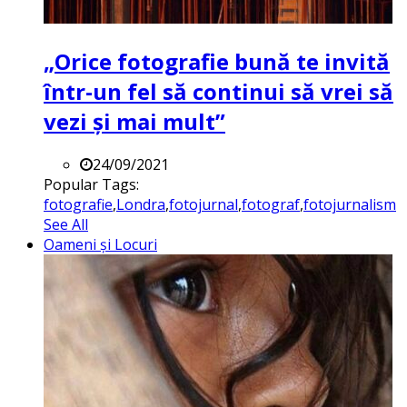
„Orice fotografie bună te invită
într-un fel să continui să vrei să
vezi și mai mult”
24/09/2021
Popular Tags:
fotografie
,
Londra
,
fotojurnal
,
fotograf
,
fotojurnalism
See All
Oameni și Locuri