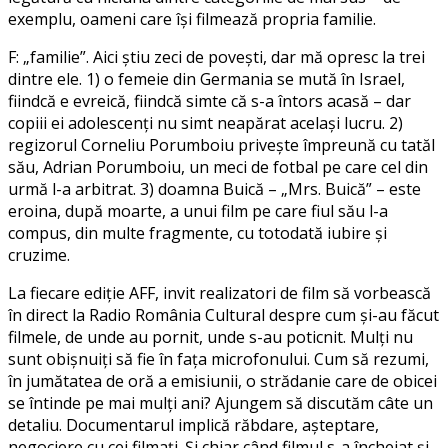
exemplu, oameni care își filmează propria familie.
F: „familie”. Aici știu zeci de povești, dar mă opresc la trei
dintre ele. 1) o femeie din Germania se mută în Israel,
fiindcă e evreică, fiindcă simte că s-a întors acasă – dar
copiii ei adolescenți nu simt neapărat același lucru. 2)
regizorul Corneliu Porumboiu privește împreună cu tatăl
său, Adrian Porumboiu, un meci de fotbal pe care cel din
urmă l-a arbitrat. 3) doamna Buică – „Mrs. Buică” – este
eroina, după moarte, a unui film pe care fiul său l-a
compus, din multe fragmente, cu totodată iubire și
cruzime.
La fiecare ediție AFF, invit realizatori de film să vorbească
în direct la Radio România Cultural despre cum și-au făcut
filmele, de unde au pornit, unde s-au poticnit. Mulți nu
sunt obișnuiți să fie în fața microfonului. Cum să rezumi,
în jumătatea de oră a emisiunii, o strădanie care de obicei
se întinde pe mai mulți ani? Ajungem să discutăm câte un
detaliu. Documentarul implică răbdare, așteptare,
negociere cu cei filmați. Și chiar când filmul s-a încheiat și