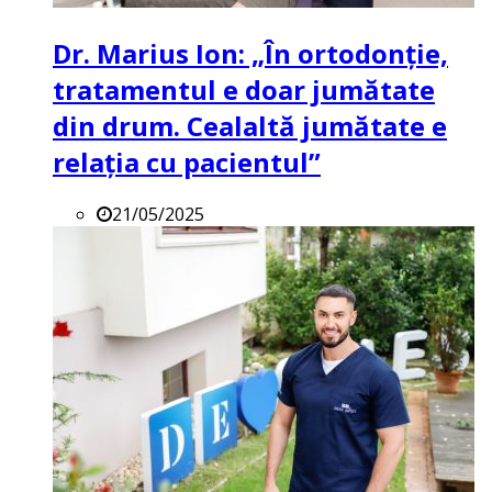
Dr. Marius Ion: „În ortodonție,
tratamentul e doar jumătate
din drum. Cealaltă jumătate e
relația cu pacientul”
21/05/2025