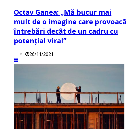
Octav Ganea: „Mă bucur mai
mult de o imagine care provoacă
întrebări decât de un cadru cu
potenţial viral”
26/11/2021