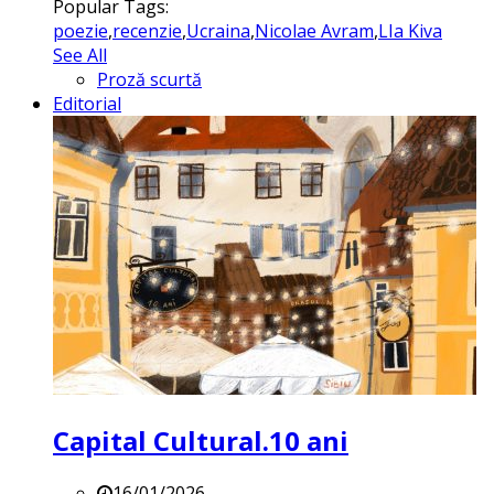
Popular Tags:
poezie
,
recenzie
,
Ucraina
,
Nicolae Avram
,
LIa Kiva
See All
Proză scurtă
Editorial
Capital Cultural.10 ani
16/01/2026