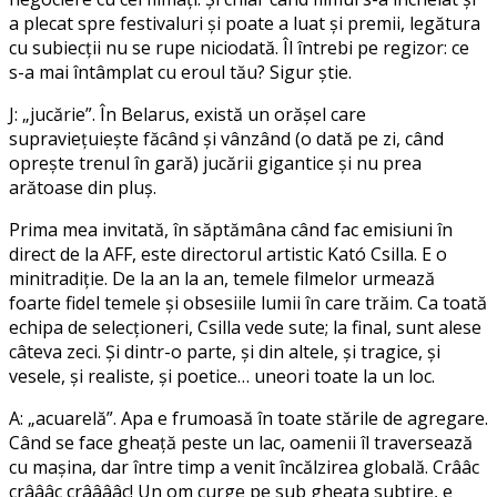
a plecat spre festivaluri și poate a luat și premii, legătura
cu subiecții nu se rupe niciodată. Îl întrebi pe regizor: ce
s-a mai întâmplat cu eroul tău? Sigur știe.
J: „jucărie”. În Belarus, există un orășel care
supraviețuiește făcând și vânzând (o dată pe zi, când
oprește trenul în gară) jucării gigantice și nu prea
arătoase din pluș.
Prima mea invitată, în săptămâna când fac emisiuni în
direct de la AFF, este directorul artistic Kató Csilla. E o
minitradiție. De la an la an, temele filmelor urmează
foarte fidel temele și obsesiile lumii în care trăim. Ca toată
echipa de selecționeri, Csilla vede sute; la final, sunt alese
câteva zeci. Și dintr-o parte, și din altele, și tragice, și
vesele, și realiste, și poetice… uneori toate la un loc.
A: „acuarelă”. Apa e frumoasă în toate stările de agregare.
Când se face gheață peste un lac, oamenii îl traversează
cu mașina, dar între timp a venit încălzirea globală. Crââc
crâââc crââââc! Un om curge pe sub gheața subțire, e