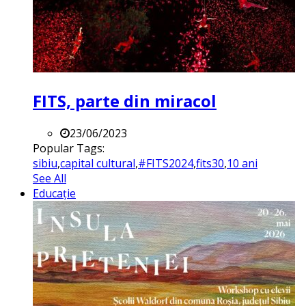
FITS, parte din miracol
23/06/2023
Popular Tags:
sibiu
,
capital cultural
,
#FITS2024
,
fits30
,
10 ani
See All
Educație