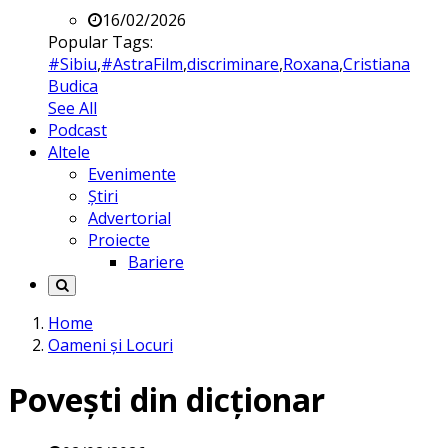
16/02/2026
Popular Tags:
#Sibiu
,
#AstraFilm
,
discriminare
,
Roxana
,
Cristiana
Budica
See All
Podcast
Altele
Evenimente
Știri
Advertorial
Proiecte
Bariere
Home
Oameni și Locuri
Povești din dicționar