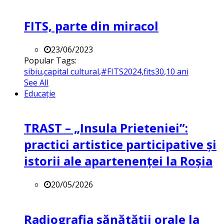
FITS, parte din miracol
23/06/2023
Popular Tags:
sibiu
,
capital cultural
,
#FITS2024
,
fits30
,
10 ani
See All
Educație
TRAST – „Insula Prieteniei”:
practici artistice participative și
istorii ale apartenenței la Roșia
20/05/2026
Radiografia sănătății orale la