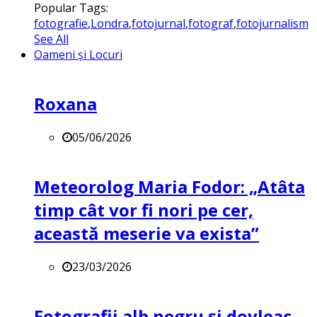
Popular Tags:
fotografie
,
Londra
,
fotojurnal
,
fotograf
,
fotojurnalism
See All
Oameni și Locuri
Roxana
05/06/2026
Meteorolog Maria Fodor: „Atâta
timp cât vor fi nori pe cer,
această meserie va exista”
23/03/2026
Fotografii alb negru și dovleac