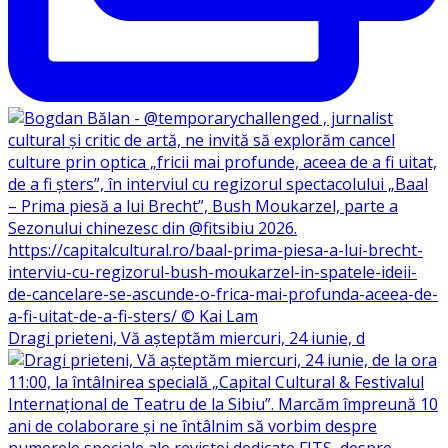
Dragi prieteni, Vă așteptăm miercuri, 24 iunie, d