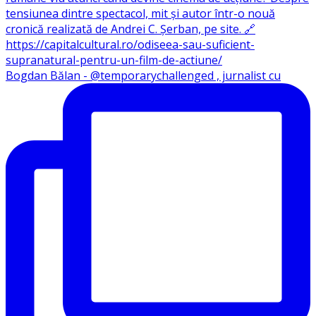
Bogdan Bălan - @temporarychallenged , jurnalist cu