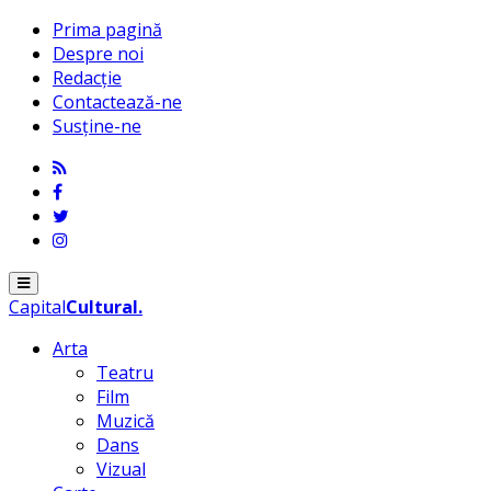
Prima pagină
Despre noi
Redacție
Contactează-ne
Susține-ne
Menu
Capital
Cultural
.
Arta
Teatru
Film
Muzică
Dans
Vizual