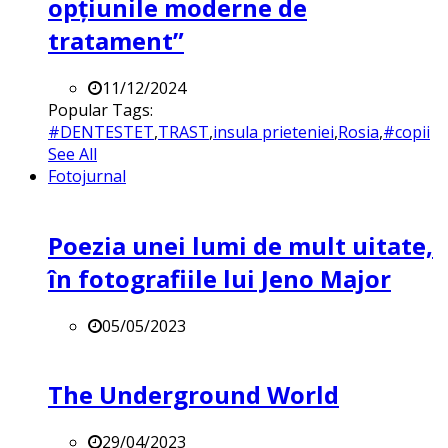
opțiunile moderne de
tratament”
11/12/2024
Popular Tags:
#DENTESTET
,
TRAST
,
insula prieteniei
,
Rosia
,
#copii
See All
Fotojurnal
Poezia unei lumi de mult uitate,
în fotografiile lui Jeno Major
05/05/2023
The Underground World
29/04/2023