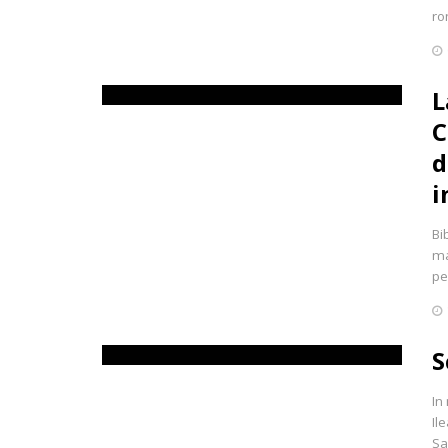
ro
L
C
d
i
Bi
ma
pe
S
In
Il
Sa