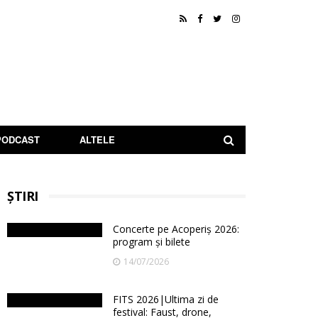
PODCAST
ALTELE
ȘTIRI
Concerte pe Acoperiș 2026:
program și bilete
14/07/2026
FITS 2026|Ultima zi de
festival: Faust, drone,