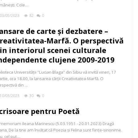
mânești. Cole…
03/05/2023
82
0
ansare de carte și dezbatere –
reativitatea-Marfă. O perspectivă
in interiorul scenei culturale
ndependente clujene 2009-2019
blioteca Universității ''Lucian Blaga'' din Sibiu vă invită vineri, 17
rtie, ora 18.00, la lansarea cărții Creativitatea-Marfă. O
rspectivă din …
10/03/2023
30
0
crisoare pentru Poetă
 memoriam Ileana Marinescu (5.03.1951 - 20.01.2023) Dragă
eana, De la tine am învățat că Poezia și Felina sunt ființe-sinonime.
u, cel puț…