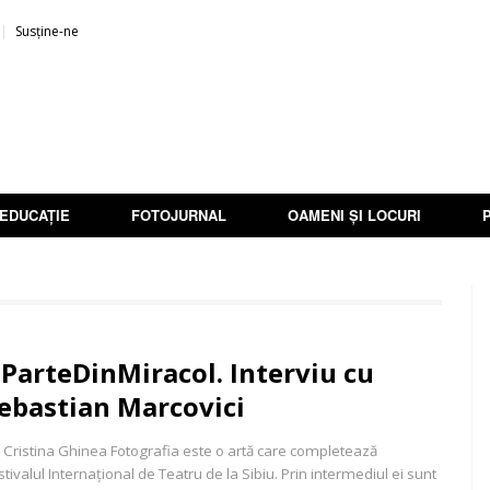
Susține-ne
EDUCAȚIE
FOTOJURNAL
OAMENI ȘI LOCURI
ParteDinMiracol. Interviu cu
ebastian Marcovici
 Cristina Ghinea Fotografia este o artă care completează
stivalul Internațional de Teatru de la Sibiu. Prin intermediul ei sunt