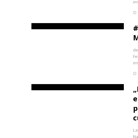
im
#
M
de
Fe
im
„
e
p
c
La
Na