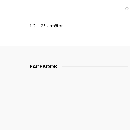
Posts
1
2
…
25
Următor
pagination
FACEBOOK