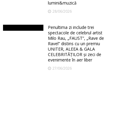
lumini&muzică
28/06/2026
Penultima zi include trei
spectacole de celebrul artist
Milo Rau, „FAUST”, „Rave de
Ravel” distins cu un premiu
UNITER, ALEEA & GALA
CELEBRITĂȚILOR și zeci de
evenimente în aer liber
27/06/2026