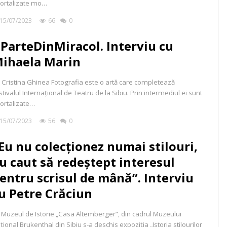
ortalizate mo…
15/07/2023
66
0
ParteDinMiracol. Interviu cu
ihaela Marin
 Cristina Ghinea Fotografia este o artă care completează
stivalul Internațional de Teatru de la Sibiu. Prin intermediul ei sunt
ortalizate…
15/07/2023
56
0
Eu nu colecționez numai stilouri,
u caut să redeștept interesul
entru scrisul de mână”. Interviu
u Petre Crăciun
 Muzeul de Istorie „Casa Altemberger”, din cadrul Muzeului
țional Brukenthal din Sibiu s-a deschis expoziția „Istoria stilourilor