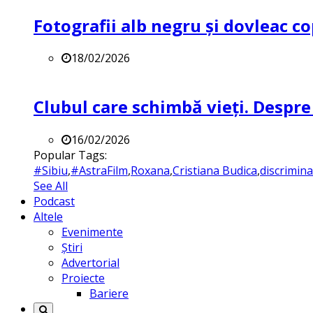
Fotografii alb negru și dovleac co
18/02/2026
Clubul care schimbă vieți. Despre
16/02/2026
Popular Tags:
#Sibiu
,
#AstraFilm
,
Roxana
,
Cristiana Budica
,
discrimin
See All
Podcast
Altele
Evenimente
Știri
Advertorial
Proiecte
Bariere