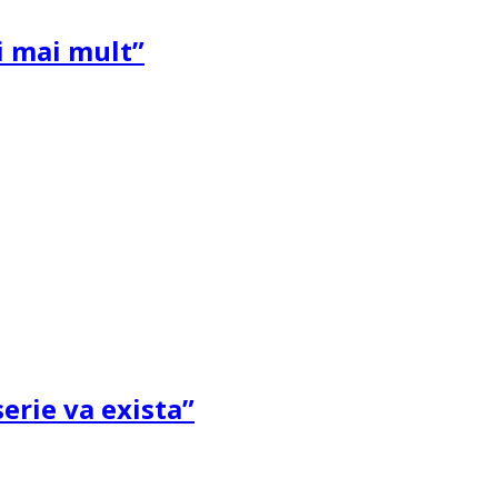
și mai mult”
erie va exista”