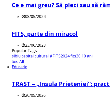
Ce e mai greu? Să pleci sau să ră
08/05/2024
FITS, parte din miracol
23/06/2023
Popular Tags:
sibiu
,
capital cultural
,
#FITS2024
,
fits30
,
10 ani
See All
Educație
TRAST – „Insula Prieteniei”: practi
20/05/2026