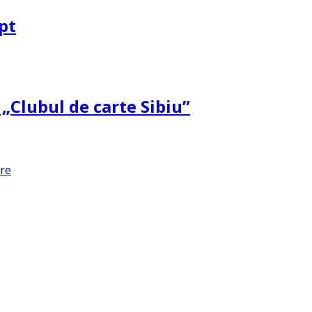
pt
 „Clubul de carte Sibiu”
are