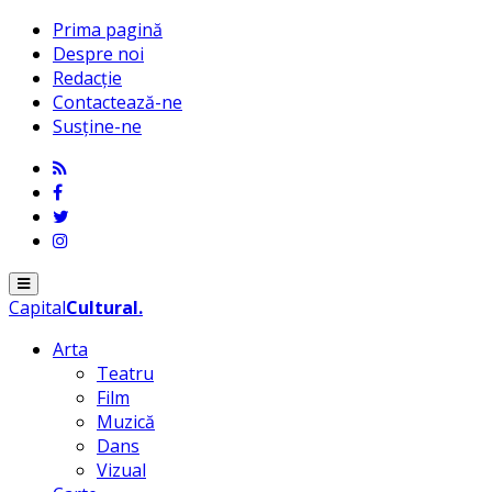
Prima pagină
Despre noi
Redacție
Contactează-ne
Susține-ne
Menu
Capital
Cultural
.
Arta
Teatru
Film
Muzică
Dans
Vizual