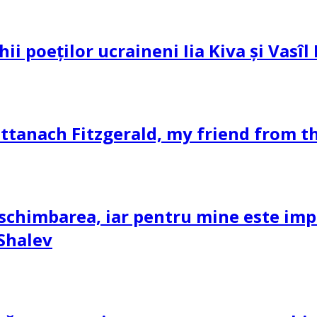
hii poeților ucraineni Iia Kiva și Vasî
ttanach Fitzgerald, my friend from th
schimbarea, iar pentru mine este impor
 Shalev