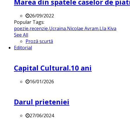
Marea din spatele caselor de pia
26/09/2022
Popular Tags:
poezie
,
recenzie
,
Ucraina
,
Nicolae Avram
,
LIa Kiva
See All
Proză scurtă
Editorial
Capital Cultural.10 ani
16/01/2026
Darul prieteniei
27/06/2024