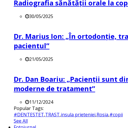
Radiografia sănătății orale la co
30/05/2025
Dr. Marius Ion: „În ortodonție, t
pacientul”
21/05/2025
Dr. Dan Boariu: „Pacienții sunt di
moderne de tratament”
11/12/2024
Popular Tags:
#DENTESTET
,
TRAST
,
insula prieteniei
,
Rosia
,
#copii
See All
Fotojurnal