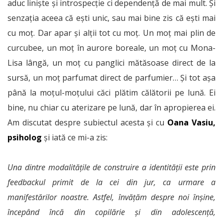
aduc liniște și introspecție ci dependență de mai mult. Și
senzația aceea că ești unic, sau mai bine zis că ești mai
cu moț. Dar apar și alții tot cu moț. Un moț mai plin de
curcubee, un moț în aurore boreale, un moț cu Mona-
Lisa lângă, un moț cu panglici mătăsoase direct de la
sursă, un moț parfumat direct de parfumier… Și tot așa
până la moțul-moțului căci plătim călătorii pe lună. Ei
bine, nu chiar cu aterizare pe lună, dar în apropierea ei.
Am discutat despre subiectul acesta și cu
Oana Vasiu,
psiholog
și iată ce mi-a zis:
Una dintre modalitățile de construire a identității este prin
feedbackul primit de la cei din jur, ca urmare a
manifestărilor noastre. Astfel, învățăm despre noi înșine,
începând încă din copilărie și din adolescență,