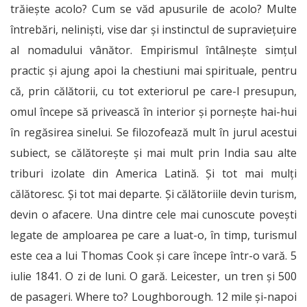
trăiește acolo? Cum se văd apusurile de acolo? Multe
întrebări, neliniști, vise dar și instinctul de supraviețuire
al nomadului vânător. Empirismul întâlnește simțul
practic și ajung apoi la chestiuni mai spirituale, pentru
că, prin călătorii, cu tot exteriorul pe care-l presupun,
omul începe să privească în interior și pornește hai-hui
în regăsirea sinelui. Se filozofează mult în jurul acestui
subiect, se călătorește și mai mult prin India sau alte
triburi izolate din America Latină. Și tot mai mulți
călătoresc. Și tot mai departe. Și călătoriile devin turism,
devin o afacere. Una dintre cele mai cunoscute povești
legate de amploarea pe care a luat-o, în timp, turismul
este cea a lui Thomas Cook și care începe într-o vară. 5
iulie 1841. O zi de luni. O gară. Leicester, un tren și 500
de pasageri. Where to? Loughborough. 12 mile și-napoi