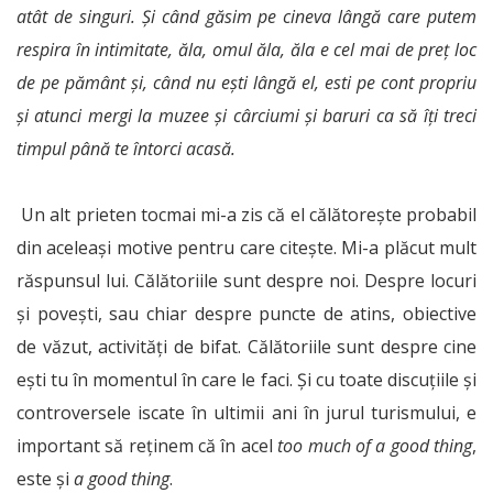
atât de singuri. Și când găsim pe cineva lângă care putem
respira în intimitate, ăla, omul ăla, ăla e cel mai de preț loc
de pe pământ și, când nu ești lângă el, esti pe cont propriu
și atunci mergi la muzee și cârciumi și baruri ca să îți treci
timpul până te întorci acasă.
Un alt prieten tocmai mi-a zis că el călătorește probabil
din aceleași motive pentru care citește. Mi-a plăcut mult
răspunsul lui. Călătoriile sunt despre noi. Despre locuri
și povești, sau chiar despre puncte de atins, obiective
de văzut, activități de bifat. Călătoriile sunt despre cine
ești tu în momentul în care le faci. Și cu toate discuțiile și
controversele iscate în ultimii ani în jurul turismului, e
important să reținem că în acel
too much of a good thing
,
este și
a good thing
.