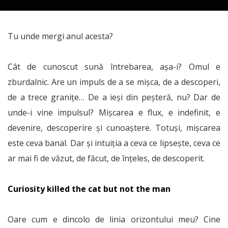
Tu unde mergi anul acesta?
Cât de cunoscut sună întrebarea, așa-i? Omul e
zburdalnic. Are un impuls de a se mișca, de a descoperi,
de a trece granițe… De a ieși din peșteră, nu? Dar de
unde-i vine impulsul? Mișcarea e flux, e indefinit, e
devenire, descoperire și cunoaștere. Totuși, mișcarea
este ceva banal. Dar și intuiția a ceva ce lipsește, ceva ce
ar mai fi de văzut, de făcut, de înțeles, de descoperit.
Curiosity killed the cat but not the man
Oare cum e dincolo de linia orizontului meu? Cine