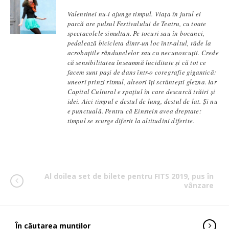
Valentinei nu-i ajunge timpul. Viața în jurul ei
parcă are pulsul Festivalului de Teatru, cu toate
spectacolele simultan. Pe tocuri sau în bocanci,
pedalează bicicleta dintr-un loc într-altul, râde la
acrobațiile rândunelelor sau cu necunoscuții. Crede
că sensibilitatea înseamnă luciditate și că tot ce
facem sunt pași de dans într-o coregrafie gigantică:
uneori prinzi ritmul, alteori îți scrântești glezna. Iar
Capital Cultural e spațiul în care descarcă trăiri și
idei. Aici timpul e destul de lung, destul de lat. Și nu
e punctuală. Pentru că Einstein avea dreptate:
timpul se scurge diferit la altitudini diferite.
Al doilea set de bilete pentru FITS 2019, pus în
vânzare
În căutarea munților