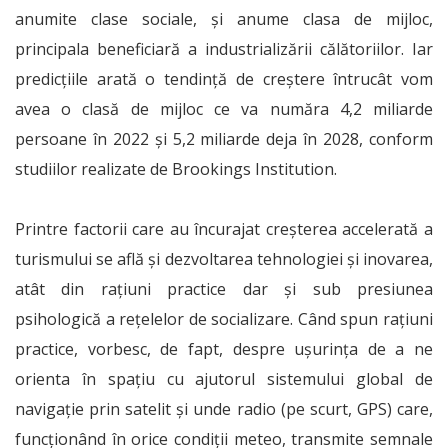
anumite clase sociale, și anume clasa de mijloc,
principala beneficiară a industrializării călătoriilor. Iar
predicțiile arată o tendință de creștere întrucât vom
avea o clasă de mijloc ce va număra 4,2 miliarde
persoane în 2022 și 5,2 miliarde deja în 2028, conform
studiilor realizate de Brookings Institution.
Printre factorii care au încurajat creșterea accelerată a
turismului se află și dezvoltarea tehnologiei și inovarea,
atât din rațiuni practice dar și sub presiunea
psihologică a rețelelor de socializare. Când spun rațiuni
practice, vorbesc, de fapt, despre ușurința de a ne
orienta în spațiu cu ajutorul sistemului global de
navigație prin satelit și unde radio (pe scurt, GPS) care,
funcționând în orice condiții meteo, transmite semnale