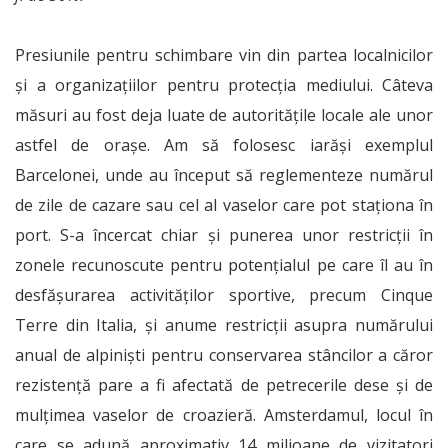
Presiunile pentru schimbare vin din partea local­nicilor
și a organizațiilor pentru protecția mediului. Câteva
măsuri au fost deja luate de autoritățile locale ale unor
astfel de orașe. Am să folosesc iarăși exemplul
Barcelonei, unde au început să reglementeze numărul
de zile de cazare sau cel al vaselor care pot staționa în
port. S-a încercat chiar și punerea unor restricții în
zonele recunoscute pentru potențialul pe care îl au în
desfășurarea activităților sportive, precum Cinque
Terre din Italia, și anume restricții asupra numărului
anual de alpiniști pentru conservarea stâncilor a căror
rezistență pare a fi afectată de petrecerile dese și de
mulțimea vaselor de croazieră. Amsterdamul, locul în
care se adună aproximativ 14 milioane de vizitatori