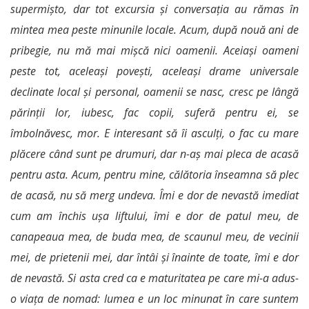
supermișto, dar tot excursia și conversația au rămas în
mintea mea peste minunile locale. Acum, după nouă ani de
pribegie, nu mă mai mișcă nici oamenii. Aceiași oameni
peste tot, aceleași povești, aceleași drame universale
declinate local și personal, oamenii se nasc, cresc pe lângă
părinții lor, iubesc, fac copii, suferă pentru ei, se
îmbolnăvesc, mor. E interesant să îi asculți, o fac cu mare
plăcere când sunt pe drumuri, dar n-aș mai pleca de acasă
pentru asta. Acum, pentru mine, călătoria înseamna să plec
de acasă, nu să merg undeva. Îmi e dor de nevastă imediat
cum am închis ușa liftului, îmi e dor de patul meu, de
canapeaua mea, de buda mea, de scaunul meu, de vecinii
mei, de prietenii mei, dar întâi și înainte de toate, îmi e dor
de nevastă. Si asta cred ca e maturitatea pe care mi-a adus-
o viața de nomad: lumea e un loc minunat în care suntem