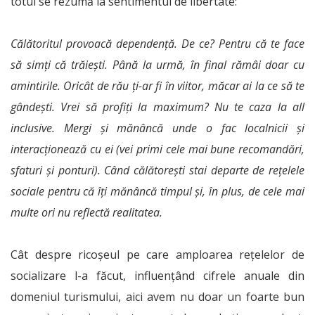
totul se rezumă la sentimentul de libertate:
Călătoritul provoacă dependență. De ce? Pentru că te face
să simți că trăiești. Până la urmă, în final rămâi doar cu
amintirile. Oricât de rău ți-ar fi în viitor, măcar ai la ce să te
gândești. Vrei să profiți la maximum? Nu te caza la all
inclusive. Mergi și mănâncă unde o fac localnicii și
interacționează cu ei (vei primi cele mai bune recomandări,
sfaturi și ponturi). Când călătorești stai departe de rețelele
sociale pentru că îți mănâncă timpul și, în plus, de cele mai
multe ori nu reflectă realitatea.
Cât despre ricoșeul pe care amploarea rețelelor de
socializare l-a făcut, influențând cifrele anuale din
domeniul turismului, aici avem nu doar un foarte bun