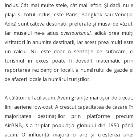
inclus. Cât mai multe stele, cât mai ieftin. Și dacă nu e
plajă și totul inclus, este Paris, Bangkok sau Veneția.
Adică sunt câteva destinații preferate și musai de văzut.
Iar musaiul ne-a adus
overtourismul
, adică prea mulți
vizitatori în anumite destinații, iar acest prea mulți este
un calcul. Nu este doar o senzație de sufocare, ci
turismul în exces poate fi dovedit matematic prin
raportarea rezidenților locali, a numărului de gazde și
de afaceri locale la numărul turiștilor.
A călători e facil acum. Avem granițe mai ușor de trecut,
linii aeriene low-cost. A crescut capacitatea de cazare în
majoritatea destinațiilor prin platforme precum
AirBNB, s-a triplat populația globului din 1950 până
acum. O influență majoră o are și creșterea unei