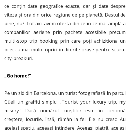
ce conțin date geografice exacte, dar și date despre
viteza și ora din orice regiune de pe planetă. Destul de
bine, nu? Tot aici avem oferta din ce în ce mai amplă a
companiilor aeriene prin pachete accesibile precum
multi-stop trip booking prin care poți achiziționa un
bilet cu mai multe opriri în diferite orașe pentru scurte
city-breakuri.
„Go home!”
Pe un zid din Barcelona, un turist fotografiază în parcul
Güell un graffiti simplu: „Tourist: your luxury trip, my
misery.” Dacă numărul turiștilor este în continuă
creștere, locurile, însă, rămân la fel. Ele nu cresc. Au
același spațiu, aceeași întindere. Aceeași piatră, același