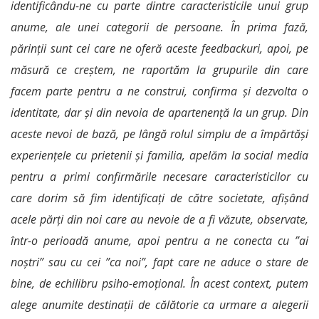
identificându-ne cu parte dintre caracteristicile unui grup
anume, ale unei categorii de persoane. În prima fază,
părinții sunt cei care ne oferă aceste feedbackuri, apoi, pe
măsură ce creștem, ne raportăm la grupurile din care
facem parte pentru a ne construi, confirma și dezvolta o
identitate, dar și din nevoia de apartenență la un grup. Din
aceste nevoi de bază, pe lângă rolul simplu de a împărtăși
experiențele cu prietenii și familia, apelăm la social media
pentru a primi confirmările necesare caracteristicilor cu
care dorim să fim identificați de către societate, afișând
acele părți din noi care au nevoie de a fi văzute, observate,
într-o perioadă anume, apoi pentru a ne conecta cu ”ai
noștri” sau cu cei ”ca noi”, fapt care ne aduce o stare de
bine, de echilibru psiho-emoțional. În acest context, putem
alege anumite destinații de călătorie ca urmare a alegerii