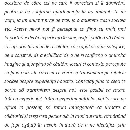
acestora de către cei pe care îi apreciem și îi admirăm,
pentru a ne confirma apartentența la un anumit stil de
viață, la un anumit nivel de trai, la o anumită clasă socială
etc. Aceste nevoi pot fi percepute ca fiind cu mult mai
importante decât experiența în sine, astfel putând să cădem
în capcana faptului de a călători cu scopul de a ne satisface,
de a construi, de a echilibra, de a ne reconfirma o anumită
imagine și ajungând să căutăm locuri și contexte percepute
ca fiind potrivite cu ceea ce vrem să transmitem pe rețelele
sociale despre experiența noastră. Conectați fiind la ceea ce
dorim să transmitem despre noi, este posibil să ratăm
trăirea experienței, trăirea experimentării locului în care ne
aflăm în prezent, să ratăm îmbogățirea ca urmare a
călătoriei și creșterea personală în mod autentic, rămânând
de fapt agățați în nevoia imatură de a ne identifica prin