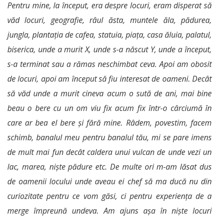
Pentru mine, la început, era despre locuri, eram disperat să
văd locuri, geografie, râul ăsta, muntele ăla, pădurea,
jungla, plantația de cafea, statuia, piața, casa ăluia, palatul,
biserica, unde a murit X, unde s-a născut Y, unde a început,
s-a terminat sau a rămas neschimbat ceva. Apoi am obosit
de locuri, apoi am început să fiu interesat de oameni. Decât
să văd unde a murit cineva acum o sută de ani, mai bine
beau o bere cu un om viu fix acum fix într-o cârciumă în
care ar bea el bere și fără mine. Râdem, povestim, facem
schimb, banalul meu pentru banalul tău, mi se pare imens
de mult mai fun decât caldera unui vulcan de unde vezi un
lac, marea, niște pădure etc. De multe ori m-am lăsat dus
de oamenii locului unde aveau ei chef să ma ducă nu din
curiozitate pentru ce vom găsi, ci pentru experiența de a
merge împreună undeva. Am ajuns așa în niște locuri