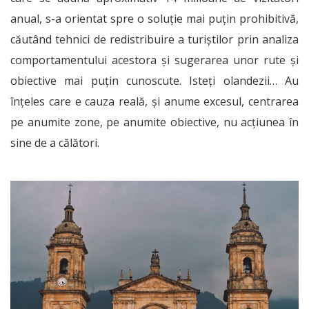
anual, s-a orientat spre o soluție mai puțin prohibitivă,
căutând tehnici de redistribuire a turiștilor prin analiza
comportamentului acestora și sugerarea unor rute și
obiective mai puțin cunoscute. Isteți olandezii… Au
înțeles care e cauza reală, și anume excesul, centrarea
pe anumite zone, pe anumite obiective, nu acțiunea în
sine de a călători.