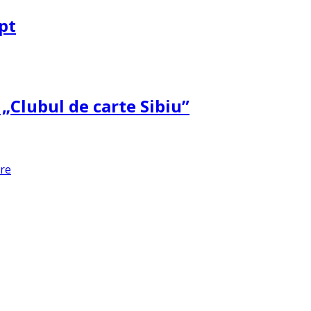
pt
 „Clubul de carte Sibiu”
are