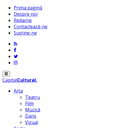
Prima pagină
Despre noi
Redacție
Contactează-ne
Susține-ne
Menu
Capital
Cultural
.
Arta
Teatru
Film
Muzică
Dans
Vizual