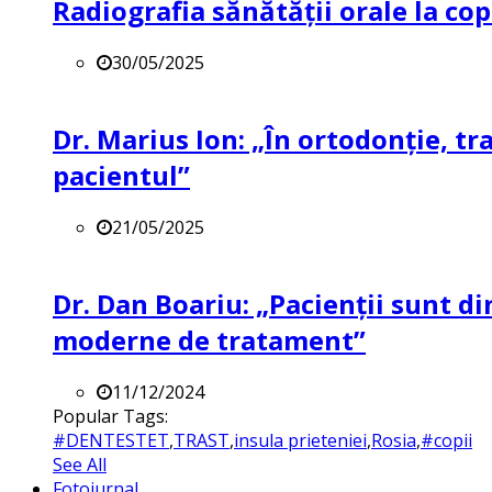
Radiografia sănătății orale la co
30/05/2025
Dr. Marius Ion: „În ortodonție, t
pacientul”
21/05/2025
Dr. Dan Boariu: „Pacienții sunt di
moderne de tratament”
11/12/2024
Popular Tags:
#DENTESTET
,
TRAST
,
insula prieteniei
,
Rosia
,
#copii
See All
Fotojurnal