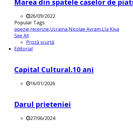
Marea din spatele caselor de pia
26/09/2022
Popular Tags:
poezie
,
recenzie
,
Ucraina
,
Nicolae Avram
,
LIa Kiva
See All
Proză scurtă
Editorial
Capital Cultural.10 ani
16/01/2026
Darul prieteniei
27/06/2024