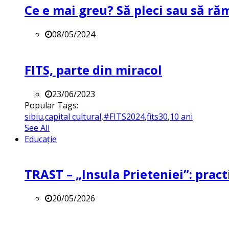
Ce e mai greu? Să pleci sau să ră
08/05/2024
FITS, parte din miracol
23/06/2023
Popular Tags:
sibiu
,
capital cultural
,
#FITS2024
,
fits30
,
10 ani
See All
Educație
TRAST – „Insula Prieteniei”: practi
20/05/2026