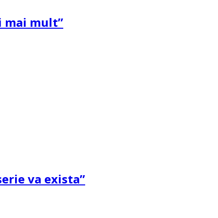
și mai mult”
erie va exista”