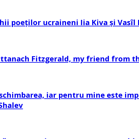
hii poeților ucraineni Iia Kiva și Vasî
ttanach Fitzgerald, my friend from th
schimbarea, iar pentru mine este impor
 Shalev