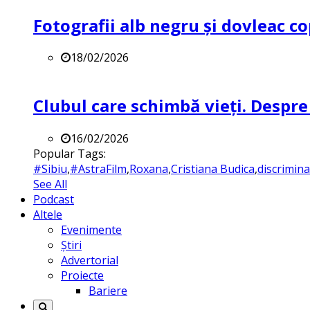
Fotografii alb negru și dovleac co
18/02/2026
Clubul care schimbă vieți. Despre
16/02/2026
Popular Tags:
#Sibiu
,
#AstraFilm
,
Roxana
,
Cristiana Budica
,
discrimin
See All
Podcast
Altele
Evenimente
Știri
Advertorial
Proiecte
Bariere