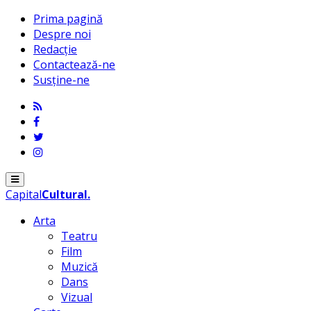
Prima pagină
Despre noi
Redacție
Contactează-ne
Susține-ne
Menu
Capital
Cultural
.
Arta
Teatru
Film
Muzică
Dans
Vizual