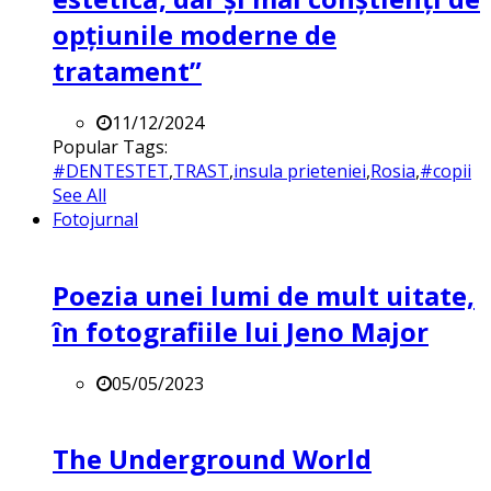
opțiunile moderne de
tratament”
11/12/2024
Popular Tags:
#DENTESTET
,
TRAST
,
insula prieteniei
,
Rosia
,
#copii
See All
Fotojurnal
Poezia unei lumi de mult uitate,
în fotografiile lui Jeno Major
05/05/2023
The Underground World