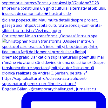
Christopher Nolan transformă „Odiseea” într-un spe
Bogdan Bălan - @temporarychallenged , jurnalist cu