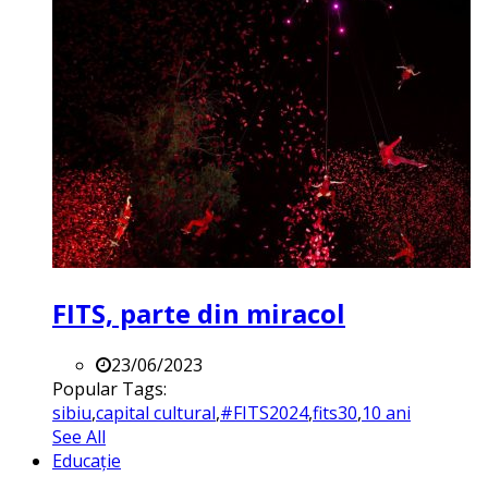
FITS, parte din miracol
23/06/2023
Popular Tags:
sibiu
,
capital cultural
,
#FITS2024
,
fits30
,
10 ani
See All
Educație