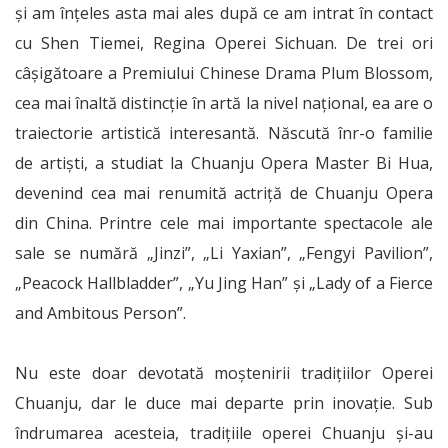
și am înțeles asta mai ales după ce am intrat în contact
cu Shen Tiemei, Regina Operei Sichuan. De trei ori
câșigătoare a Premiului Chinese Drama Plum Blossom,
cea mai înaltă distincție în artă la nivel național, ea are o
traiectorie artistică interesantă. Născută înr-o familie
de artiști, a studiat la Chuanju Opera Master Bi Hua,
devenind cea mai renumită actriță de Chuanju Opera
din China. Printre cele mai importante spectacole ale
sale se numără „Jinzi”, „Li Yaxian”, „Fengyi Pavilion”,
„Peacock Hallbladder”, „Yu Jing Han” și „Lady of a Fierce
and Ambitous Person”.
Nu este doar devotată moștenirii tradițiilor Operei
Chuanju, dar le duce mai departe prin inovație. Sub
îndrumarea acesteia, tradițiile operei Chuanju și-au