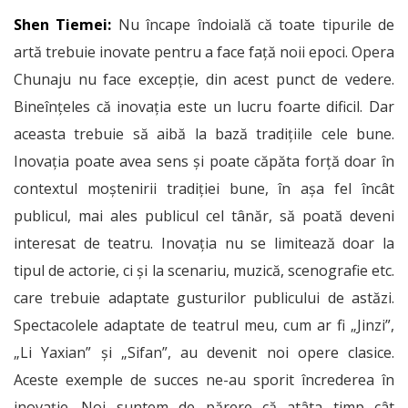
Shen Tiemei:
Nu încape îndoială că toate tipurile de
artă trebuie inovate pentru a face față noii epoci. Opera
Chunaju nu face excepție, din acest punct de vedere.
Bineînțeles că inovația este un lucru foarte dificil. Dar
aceasta trebuie să aibă la bază tradițiile cele bune.
Inovația poate avea sens și poate căpăta forță doar în
contextul moștenirii tradiției bune, în așa fel încât
publicul, mai ales publicul cel tânăr, să poată deveni
interesat de teatru. Inovația nu se limitează doar la
tipul de actorie, ci și la scenariu, muzică, scenografie etc.
care trebuie adaptate gusturilor publicului de astăzi.
Spectacolele adaptate de teatrul meu, cum ar fi „Jinzi”,
„Li Yaxian” și „Sifan”, au devenit noi opere clasice.
Aceste exemple de succes ne-au sporit încrederea în
inovație. Noi suntem de părere că atâta timp cât