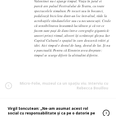
Valentinei nu-i ajunge timpul. Viața în jurul ei
parcă are pulsul Festivalului de Teatru, cu toate
spectacolele simultan. Pe tocuri sau în bocanci,
pedalează bicicleta dintr-un loc într-altul, râde la
acrobațiile rândunelelor sau cu necunoscuții. Crede
că sensibilitatea înseamnă luciditate și că tot ce
facem sunt pași de dans într-o coregrafie gigantică:
uneori prinzi ritmul, alteori îți scrântești glezna. Iar
Capital Cultural e spațiul în care descarcă trăiri și
idei. Aici timpul e destul de lung, destul de lat. Și nu
e punctuală. Pentru că Einstein avea dreptate:
timpul se scurge diferit la altitudini diferite.
Micro-Folie, muzeul ca un spațiu viu. Interviu cu
Rebecca Bouillou
Virgil Soncutean: „Ne-am asumat acest rol
social cu responsabilitate și ca pe o datorie pe