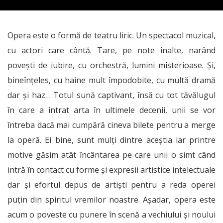
Opera este o formă de teatru liric. Un spectacol muzical,
cu actori care cântă. Tare, pe note înalte, narând
povești de iubire, cu orchestră, lumini misterioase. Și,
bineînțeles, cu haine mult împodobite, cu multă dramă
dar și haz… Totul sună captivant, însă cu tot tăvălugul
în care a intrat arta în ultimele decenii, unii se vor
întreba dacă mai cumpără cineva bilete pentru a merge
la operă. Ei bine, sunt mulți dintre aceștia iar printre
motive găsim atât încântarea pe care unii o simt când
intră în contact cu forme și expresii artistice intelectuale
dar și efortul depus de artiști pentru a reda operei
puțin din spiritul vremilor noastre. Așadar, opera este
acum o poveste cu punere în scenă a vechiului și noului