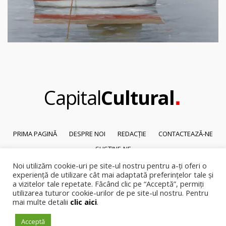
.
Capital
Cultural
PRIMA PAGINĂ
DESPRE NOI
REDACȚIE
CONTACTEAZĂ-NE
SUSȚINE-NE
Noi utilizăm cookie-uri pe site-ul nostru pentru a-ți oferi o
© 2026
Capital Cultural
.
experiență de utilizare cât mai adaptată preferințelor tale și
Reproducerea integrală sau parțială a textelor sau a ilustrațiilor din orice
a vizitelor tale repetate. Făcând clic pe “Acceptă”, permiți
pagină a site-ului este posibilă numai cu acordul prealabil scris al Capital
utilizarea tuturor cookie-urilor de pe site-ul nostru. Pentru
mai multe detalii
clic aici
.
Cultural.
Pirateria intelectuala se pedepsește conform legii.
Acceptă