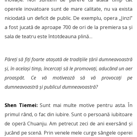
operele inovatoare sunt de mare calitate, nu va exista
niciodată un deficit de public. De exemplu, opera „Jinzi”
a fost jucată de aproape 700 de ori de la premiera sa și
sala de teatru este întotdeauna plină…
Păreți să fiți foarte atașată de tradițiile țării dumneavoastră
și, în același timp, încercați să le promovați, aducând un aer
proaspăt. Ce vă motivează să vă provocați pe
dumneavoastră și publicul dumneavoastră?
Shen Tiemei:
Sunt mai multe motive pentru asta. În
primul rând, o fac din iubire. Sunt o persoană iubitoare
de operă Chuanju. Am petre­cut zeci de ani exersând și
jucând pe scenă. Prin venele mele curge sângele operei