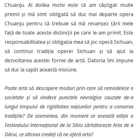
Chuanju. Al doilea motiv este că am câștigat multe
premii și mă simt obligată să duc mai departe opera
Chuanju pentru că trebuie să mă revanșez țării mele
față de toate aceste distincții pe care le-am primit. Este
res­ponsabilitatea și obligația mea să joc operă Sichuan,
să continui tradiția operei Sichuan și să ajut la
dezvoltarea acestei forme de artă. Datoria îmi impune
să duc la capăt această misiune.
Poate arta să descopere moduri prin care să remodeleze o
societate și să vindece punctele nevralgice cauzate de-a
lungul timpului de rigiditatea națiunilor pentru a conserva
tradițiile? De asemenea, din moment ce această ediție a
Festivalului Internațional de la Sibiu sărbătorește Arta de a
Dărui, ce altceva credeți că ne oferă arta?