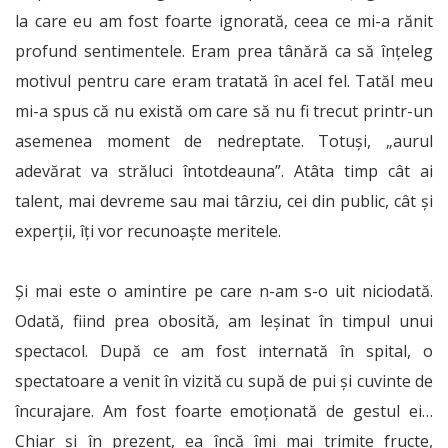
la care eu am fost foarte ignorată, ceea ce mi-a rănit
profund sentimentele. Eram prea tânără ca să înțeleg
motivul pentru care eram tratată în acel fel. Tatăl meu
mi-a spus că nu există om care să nu fi trecut printr-un
asemenea moment de nedreptate. Totuși, „aurul
adevărat va străluci întotdeauna”. Atâta timp cât ai
talent, mai devreme sau mai târziu, cei din public, cât și
experții, îți vor recunoaște meritele.
Și mai este o amintire pe care n-am s-o uit niciodată.
Odată, fiind prea obosită, am leșinat în timpul unui
spectacol. După ce am fost internată în spital, o
spectatoare a venit în vizită cu supă de pui și cuvinte de
încurajare. Am fost foarte emoționată de gestul ei…
Chiar și în prezent, ea încă îmi mai trimite fructe,