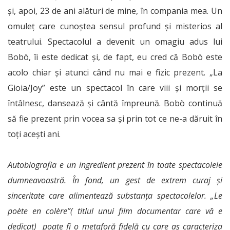
și, apoi, 23 de ani alături de mine, în compania mea. Un
omuleț care cunoștea sensul profund și misterios al
teatrului. Spectacolul a devenit un omagiu adus lui
Bobò, îi este dedicat și, de fapt, eu cred că Bobò este
acolo chiar și atunci când nu mai e fizic prezent. „La
Gioia/Joy” este un spectacol în care viii și morții se
întâlnesc, dansează și cântă împreună. Bobò continuă
să fie prezent prin vocea sa și prin tot ce ne-a dăruit în
toți acești ani.
Autobiografia e un ingredient prezent în toate spectacolele
dumneavoastră. În fond, un gest de extrem curaj și
sinceritate care alimentează substanța spectacolelor. „Le
poète en colère”( titlul unui film documentar care vă e
dedicat) poate fi o metaforă fidelă cu care aș caracteriza