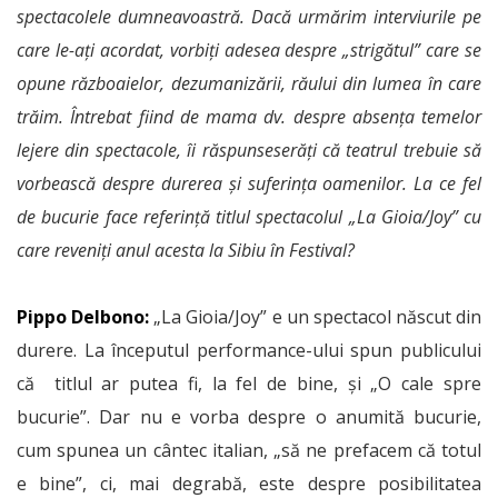
spectacolele dumneavoastră. Dacă urmărim interviurile pe
care le-ați acordat, vorbiți adesea despre „strigătul” care se
opune războaielor, dezumanizării, răului din lumea în care
trăim. Întrebat fiind de mama dv. despre absența temelor
lejere din spectacole, îi răspunseserăți că teatrul trebuie să
vorbească despre durerea și suferința oamenilor. La ce fel
de bucurie face referință titlul spectacolul „La Gioia/Joy” cu
care reveniți anul acesta la Sibiu în Festival?
Pippo Delbono:
„La Gioia/Joy” e un spectacol născut din
durere. La începutul performance-ului spun publicului
că titlul ar putea fi, la fel de bine, și „O cale spre
bucurie”. Dar nu e vorba despre o anumită bucurie,
cum spunea un cântec italian, „să ne prefacem că totul
e bine”, ci, mai degrabă, este despre posibilitatea