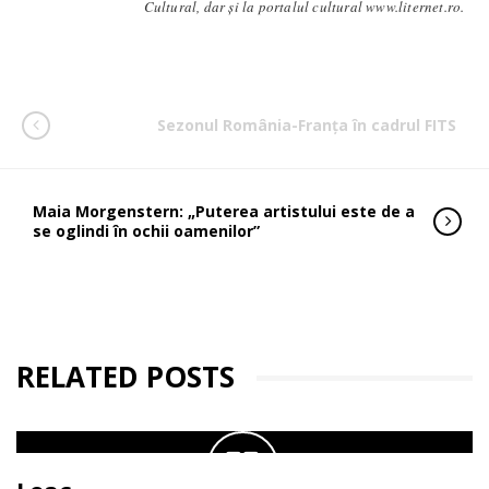
Cultural, dar și la portalul cultural www.liternet.ro.
Sezonul România-Franța în cadrul FITS
Maia Morgenstern: „Puterea artistului este de a
se oglindi în ochii oamenilor”
RELATED POSTS