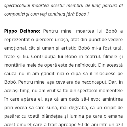
spectacolului moartea acestui membru de lung parcurs al
companiei și cum veți continua fără Bobò ?
Pippo Delbono:
Pentru mine, moartea lui Bobò a
reprezentat o pierdere uriașă, atât din punct de vedere
emoțional, cât și uman și artistic. Bobò mi-a fost tată,
frate și fiu. Contribuția lui Bobò în teatrul, filmele și
montările mele de operă este de neînlocuit. Din această
cauză nu m-am gândit nici o clipă să îl înlocuiesc pe
Bobò. Pentru mine, așa ceva era de neconceput. Dar, în
același timp, nu am vrut să tai din spectacol momentele
în care apărea el, așa că am decis să-i evoc amintirea
prin vocea sa care sună, mai degrabă, ca un ciripit de
pasăre; cu toată blândețea și lumina pe care o emana
acest omuleț care a trăit aproape 50 de ani într-un azil