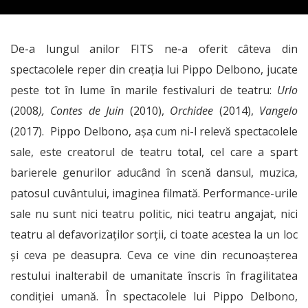
De-a lungul anilor FITS ne-a oferit câteva din
spectacolele reper din creația lui Pippo Delbono, jucate
peste tot în lume în marile festivaluri de teatru:
Urlo
(2008
), Contes de Juin
(2010),
Orchidee
(2014),
Vangelo
(2017). Pippo Delbono, aşa cum ni-l relevă spectacolele
sale, este creatorul de teatru total, cel care a spart
barierele genurilor aducând în scenă dansul, muzica,
patosul cuvântului, imaginea filmată. Performance-urile
sale nu sunt nici teatru politic, nici teatru angajat, nici
teatru al defavorizaţilor sorţii, ci toate acestea la un loc
şi ceva pe deasupra. Ceva ce vine din recunoaşterea
restului inalterabil de umanitate înscris în fragilitatea
condiţiei umană. În spectacolele lui Pippo Delbono,