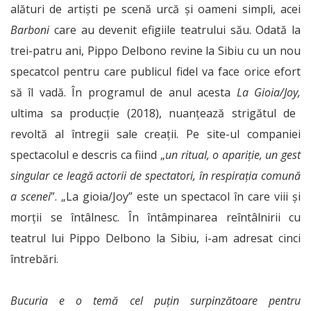
alături de artişti pe scenă urcă şi oameni simpli, acei
Barboni
care au devenit efigiile teatrului său. Odată la
trei-patru ani, Pippo Delbono revine la Sibiu cu un nou
specatcol pentru care publicul fidel va face orice efort
să îl vadă. În programul de anul acesta
La Gioia/Joy,
ultima sa producţie (2018), nuanțează strigătul de
revoltă al întregii sale creații. Pe site-ul companiei
spectacolul e descris ca fiind „
un
ritual, o apariţie, un gest
singular ce leagă actorii de spectatori, în respiraţia comună
a scenei
”. „La gioia/Joy” este un spectacol în care viii și
morții se întâlnesc. În întâmpinarea reîntâlnirii cu
teatrul lui Pippo Delbono la Sibiu, i-am adresat cinci
întrebări.
Bucuria e o temă cel puțin surpinzătoare pentru