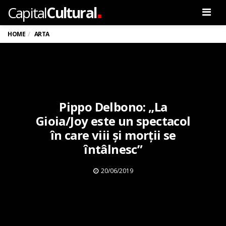
.
Capital
Cultural
Men
HOME
ARTA
Pippo Delbono: „La
Gioia/Joy este un spectacol
în care viii și morții se
întâlnesc”
20/06/2019