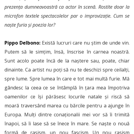
prezența dumneavoastră ca actor în scenă. Rostite doar la
microfon textele spectacolelor par o improvizație. Cum se
naște furia și poezia lor?
Pippo Delbono:
Există lucruri care nu știm de unde vin.
Putem să le simțim, însă, înscrise în carnea noastră.
Sunt acolo poate încă de la naștere sau, poate, chiar
dinainte. Ca artist nu poți să nu te deschizi spre ceilalți,
spre lume. Spre lumea în care e tot mai multă furie. Mă
gândesc la ceea ce se întâmplă în țara mea împotriva
oamenilor ce își părăsesc locurile natale și riscă să
moară traversând marea cu bărcile pentru a ajunge în
Europa. Mulți dintre conaționalii mei vor să îi trimită
înapoi, să îi lase să se înece în mare. Se naște o nouă
formă de rasism, un nou fascism. Un nou rasism