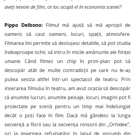
aveți nevoie de film, ce loc ocupă el în economia scenei?
Pippo Delbono:
Filmul mă ajută să mă apropii de
oameni; să caut oameni, locuri, spații, atmosfere.
Filmarea îmi permite să deslușesc detaliile, să pot studia
îndeaproape ochii, să intru în micile amănunte ale ființei
umane. Când filmez un chip în prim-plan pot să
descopăr atât de multe contradicții pe care nu le-aș
putea sesiza altfel într-un spectacol de teatru. Prin
inserarea filmului în teatru, am avut ocazia să descopăr
că anumite lucruri, anumite peisaje, locuri, imagini pot fi
proiectate pe scenă pentru un timp mai îndelungat
decât o poți face în film. Dacă mă gândesc la lunga
secvență a florii sau la secvența ninsorii din „Orhidee”,
ori la imaginea refugiaților în lanul de porumb din