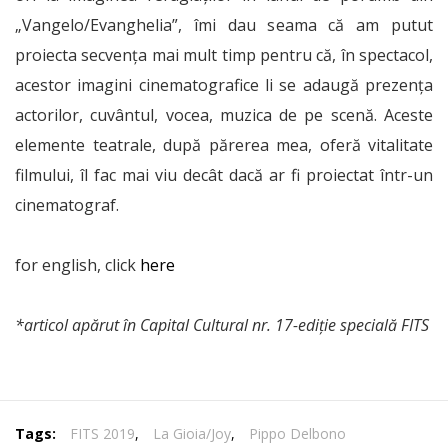
„Vangelo/Evanghelia”, îmi dau seama că am putut
proiecta secvența mai mult timp pentru că, în spectacol,
acestor imagini cinematografice li se adaugă prezența
actorilor, cuvântul, vocea, muzica de pe scenă. Aceste
elemente teatrale, după părerea mea, oferă vitalitate
filmului, îl fac mai viu decât dacă ar fi proiectat într-un
cinematograf.
for english, click
here
*articol apărut în Capital Cultural nr. 17-ediție specială FITS
Tags:
FITS 2019
,
La Gioia/Joy
,
Pippo Delbono