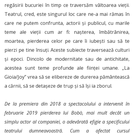
regăsirii bucuriei în timp ce traversăm vâltoarea vieții.
Teatrul, cred, este singurul loc care ne-a mai rămas în
care ne putem confrunta, actorii și publicul, cu marile
teme ale vieții cum ar fi: nașterea, îmbătrânirea,
moartea, pierderea celor pe care îi iubești sau să te
pierzi pe tine însuți. Aceste subiecte traversează culturi
și epoci. Dincolo de modernitate sau de antichitate,
acestea sunt teme profunde ale ființei umane. „La
Gioia/Joy” vrea să se elibereze de durerea pământească
a cărnii, să se detașeze de trup și să își ia zborul.
De la premiera din 2018 a spectacolului a intervenit în
februarie 2019 pierderea lui Bobò, mai mult decât un
simplu actor al companiei, o adevărată efigie a specificului
teatrului dumneavoastră. Cum a afectat cursul