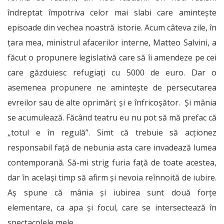
îndreptat împotriva celor mai slabi care amintește
episoade din vechea noastră istorie. Acum câteva zile, în
țara mea, ministrul afacerilor interne, Matteo Salvini, a
făcut o propunere legislativă care să îi amendeze pe cei
care găzduiesc refugiați cu 5000 de euro. Dar o
asemenea propunere ne amintește de persecutarea
evreilor sau de alte oprimări; şi e înfricoșător. Și mânia
se acumulează. Făcând teatru eu nu pot să mă prefac că
„totul e în regulă”. Simt că trebuie să acționez
responsabil față de nebunia asta care invadează lumea
contemporană. Să-mi strig furia față de toate acestea,
dar în același timp să afirm și nevoia reînnoită de iubire.
Aș spune că mânia și iubirea sunt două forțe
elementare, ca apa și focul, care se intersectează în
spectacolele mele.