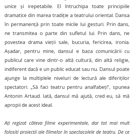
unice și irepetabile. El întruchipa toate principiile
dramatice din marea tradiție a teatrului oriental. Dansa
în permanență prin toate micile lui gesturi. Prin dans,
ne transmitea o parte din sufletul lui. Prin dans, ne
povestea drama vieții sale, bucuria, fericirea, ironia.
Așadar, pentru mine, dansul e baza comunicării cu
publicul care vine dintr-o altă cultură, din altă religie,
indiferent dacă e un public educat sau nu. Dansul poate
ajunge la multiplele niveluri de lectură ale diferiților
spectatori. „Să faci teatru pentru analfabeți”, spunea
Antonin Artaud. Iată, dansul mă ajută, cred eu, să mă
apropii de acest ideal.
Ați regizat câteva filme experimentale, dar tot mai mult
folosiți proiecţii ale filmelor în spectacolele de teatru. De ce