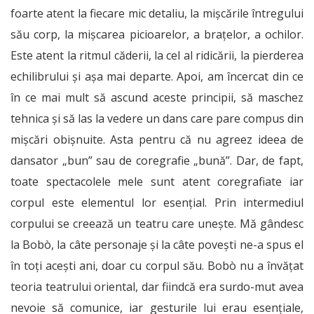
foarte atent la fiecare mic detaliu, la mișcările întregului
său corp, la mișcarea picioarelor, a brațelor, a ochilor.
Este atent la ritmul căderii, la cel al ridicării, la pierderea
echilibrului și așa mai departe. Apoi, am încercat din ce
în ce mai mult să ascund aceste principii, să maschez
tehnica și să las la vedere un dans care pare compus din
mișcări obișnuite. Asta pentru că nu agreez ideea de
dansator „bun” sau de coregrafie „bună”. Dar, de fapt,
toate spectacolele mele sunt atent coregrafiate iar
corpul este elementul lor esențial. Prin intermediul
corpului se creează un teatru care unește. Mă gândesc
la Bobò, la câte personaje și la câte povești ne-a spus el
în toți acești ani, doar cu corpul său. Bobò nu a învățat
teoria teatrului oriental, dar fiindcă era surdo-mut avea
nevoie să comunice, iar gesturile lui erau esențiale,