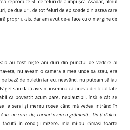
tea reproduce 50 de feluri de a împușca. Așadar, filmul
uri, de dueluri, de tot feluri de episoade din astea care
tură propriu-zis, dar am avut de-a face cu o margine de
eaia au fost niște ani duri din punctul de vedere al
ac naveta, nu aveam o cameră a mea unde să stau, era
e pe bază de buletin iar eu, neavând, nu puteam să iau
 Făget sau dacă aveam însemna că cineva din localitate
abil că povestit acum pare, neplauzibil, însă e cât se
ea la seral și mereu roșea când mă vedea intrând în
Aaa, un corn, da, cornuri avem o grămadă… Da-ți d’alea.
a făcută în condiții mizere, mie mi-au rămași foarte