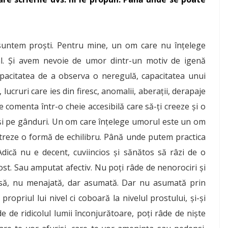
ntem proști. Pentru mine, un om care nu înțelege
al. Și avem nevoie de umor dintr-un motiv de igenă
pacitatea de a observa o neregulă, capacitatea unui
lucruri care ies din firesc, anomalii, aberații, derapaje
le comenta într-o cheie accesibilă care să-ți creeze și o
 și pe gânduri. Un om care înțelege umorul este un om
ăstreze o formă de echilibru. Până unde putem practica
dică nu e decent, cuviincios și sănătos să râzi de o
ost. Sau amputat afectiv. Nu poți râde de nenorociri și
leasă, nu menajată, dar asumată. Dar nu asumată prin
opriul lui nivel ci coboară la nivelul prostului, și-și
âde de ridicolul lumii înconjurătoare, poți râde de niște