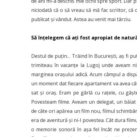
de ani mi-a deschis mie ochii spre sport. Dar 
niciodată că o să vreau să mă fac scriitor, că o
publicat și vândut. Astea au venit mai târziu.
Să înțelegem că ați fost apropiat de natur
Destul de puțin… Trăind în București, aș fi putu
trimiteau în vacanțe la Lugoj unde aveam ni
marginea orașului adică. Acum câmpul a dispă
un moment dat fiecare apartament va avea câ
sat și oraș. Eram pe gârlă cu rațele, cu gâ
Povesteam filme. Aveam un delegat, un băiat 
de câte ori apărea un film nou, filmul schimbând
era de aventură și ni-l povestea. Cât dura film
o memorie sonoră în așa fel încât ne preze