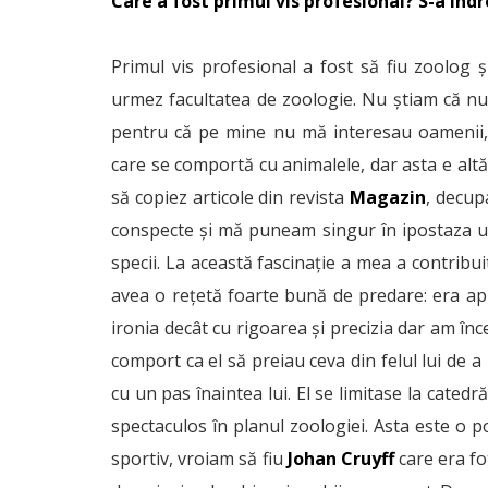
Care a fost primul vis profesional? S-a îndr
Primul vis profesional a fost să fiu zoolog 
urmez facultatea de zoologie. Nu știam că nu e
pentru că pe mine nu mă interesau oamenii, 
care se comportă cu animalele, dar asta e altă
să copiez articole din revista
Magazin
, decup
conspecte și mă puneam singur în ipostaza un
specii. La această fascinație a mea a contribui
avea o rețetă foarte bună de predare: era apli
ironia decât cu rigoarea și precizia dar am înc
comport ca el să preiau ceva din felul lui de 
cu un pas înaintea lui. El se limitase la cated
spectaculos în planul zoologiei. Asta este o 
sportiv, vroiam să fiu
Johan Cruyff
care era fo