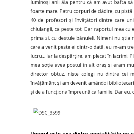
luminoși anii ăia pentru că am avut bafta să
foarte mare. Patru corpuri de clădire, cu pistă 
40 de profesori și învățători dintre care unii 
chiulangii, ca peste tot. Dar raportul mea cu 
prima zi, cu destule bănuieli. Nimeni nu știa n
care a venit peste ei dintr-o dată, eu m-am tr
lucru… Iar la despărțire, am plecat în lacrimi.
mea soție avea postul în alt oraș și eram mus
director obtuz, niște colegi nu dintre cei 
învățământ și am devenit amândoi bibliotecari.
și de a funcționa împreună ca familie. Dar eu, 
Umorul este una dintre specialitățile pe c