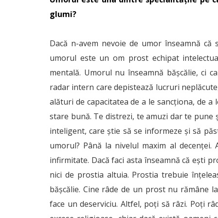
glumi?
Dacă n-avem nevoie de umor înseamnă că su
umorul este un om prost echipat intelectu
mentală. Umorul nu înseamnă bășcălie, ci ca
radar intern care depistează lucruri neplăcute, 
alături de capacitatea de a le sancționa, de a 
stare bună. Te distrezi, te amuzi dar te pune
inteligent, care știe să se informeze și să p
umorul? Până la nivelul maxim al decenței. A
infirmitate. Dacă faci asta înseamnă că ești pr
nici de prostia altuia. Prostia trebuie înțe
bășcălie. Cine râde de un prost nu rămâne la pr
face un deserviciu. Altfel, poți să râzi. Poți r