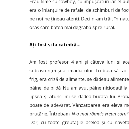
Erau filme cu cowboy, cu împușcături iar el pu
era o înlănțuire de rafale, de schimburi de foc
pe noi ne țineau atenți. Deci n-am trăit în na
oraș care bătea mai degrabă spre rural.
Ați fost și la catedră…
Am fost profesor 4 ani și câteva luni și ac
subzistenței și ai imadiatului. Trebuia să f
frig, era criză de alimente, se dădeau aliment
pâine, de pildă. Nu am avut pâine niciodată la
lipsea și atunci mi se dădea bucata lui. Prob
poate de adevărat. Vânzătoarea era eleva m
brutărie. Întrebam:
N-a mai rămais vreun corn? 
Dar, cu toate greutățile acelea și cu navet