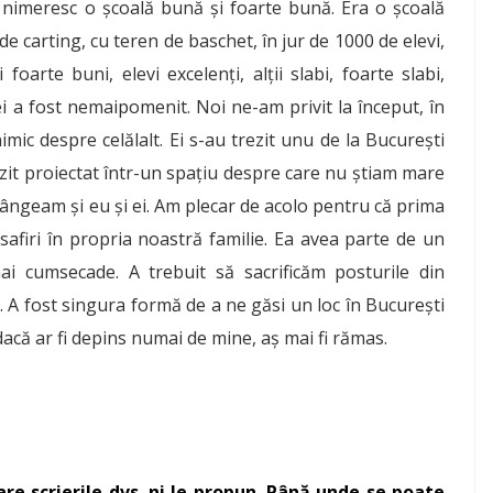
 nimeresc o școală bună și foarte bună. Era o școală
de carting, cu teren de baschet, în jur de 1000 de elevi,
foarte buni, elevi excelenți, alții slabi, foarte slabi,
ei a fost nemaipomenit. Noi ne-am privit la început, în
imic despre celălalt. Ei s-au trezit unu de la București
ezit proiectat într-un spațiu despre care nu știam mare
 Plângeam și eu și ei. Am plecar de acolo pentru că prima
afiri în propria noastră familie. Ea avea parte de un
mai cumsecade. A trebuit să sacrificăm posturile din
 A fost singura formă de a ne găsi un loc în București
dacă ar fi depins numai de mine, aș mai fi rămas.
are scrierile dvs. ni le propun. Până unde se poate