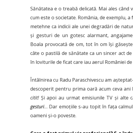
Sănătatea e o treabă delicată. Mai ales când 
cum este o societate. România, de exemplu, a fo
metehne ca indicii ale unei degradări de natur
și gesturi de un gotesc alarmant, angajamen
Boala provocată de om, tot în om își găsește 
câte o pastilă de sănătate ca un sincer act de
în loviturile de ficat care iau aerul României d
Întâlnirea cu Radu Paraschivescu am așteptat-
descoperit pentru prima oară acum ceva ani
citit!
Și apoi au urmat emisiunile TV și alte că
gesturi
… Dar emoțiile s-au topit în fața calmu
oameni și-o poveste.