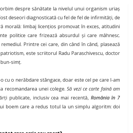
vorbim despre sănătate la nivelul unui organism uriaș
st deseori diagnosticată cu fel de fel de infirmități, de
ă morală: limbaj licențios promovat în exces, atitudini
te politice care frizează absurdul și care mâhnesc.
remediul. Printre cei care, din când în când, plasează
 patriotism, este scriitorul Radu Paraschivescu, doctor
e bun-simț.
o cu o nerăbdare stângace, doar este cel pe care l-am
 la recomandarea unei colege.
Să vezi ce carte faină am
rți publicate, inclusiv cea mai recentă,
România în 7
lui boem care a redus totul la un simplu algoritm: doi