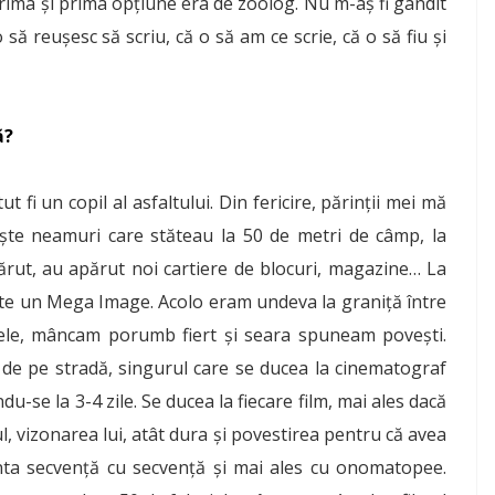
prima și prima opțiune era de zoolog. Nu m-aș fi gândit
 să reușesc să scriu, că o să am ce scrie, că o să fiu și
ă?
t fi un copil al asfaltului. Din fericire, părinții mei mă
ște neamuri care stăteau la 50 de metri de câmp, la
rut, au apărut noi cartiere de blocuri, magazine… La
te un Mega Image. Acolo eram undeva la graniță între
ștele, mâncam porumb fiert și seara spuneam povești.
de pe stradă, singurul care se ducea la cinematograf
u-se la 3-4 zile. Se ducea la fiecare film, mai ales dacă
ul, vizonarea lui, atât dura și povestirea pentru că avea
nta secvență cu secvență și mai ales cu onomatopee.