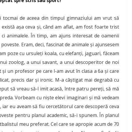
eptat spre scris sau sport?
și tocmai de aceea din timpul gimnaziului am vrut să
xistă așa ceva și, când am aflat, am fost foarte trist
ci animalele. În timp, am ajuns interesat de oamenii
 poveste. Eram, deci, fascinat de animale și ajunsesem
am poze cu ursuleți koala, cu elefanți, jaguari, făceam
ui zoolog, a unui savant, a unui descoperitor de noi
t și un profesor pe care l-am avut în clasa a 6a și care
cat, precis dar și ironic. M-a câștigat mai degrabă cu
eput să vreau să-l imit acasă, între patru pereți, să mă
a preda. Vorbeam cu niște elevi imaginari și mă vedeam
ră, iar eu aveam să fiu cercetătorul care descoperă ceva
poveste pentru planul academic, să-i spunem. În planul
tbalistul meu preferat. Cel care se apropie acum de 70