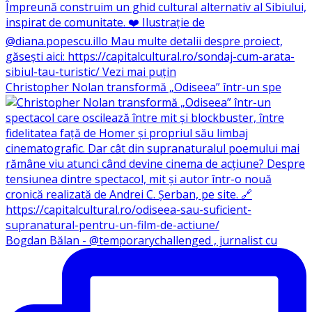
Christopher Nolan transformă „Odiseea” într-un spe
Bogdan Bălan - @temporarychallenged , jurnalist cu