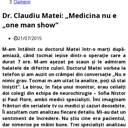
Oameni
Dr. Claudiu Matei: „Medicina nu e
„one man show”
21/07/2015
M-am întâlnit cu doctorul Matei într-o marți după-
amiază, când tocmai ieșise dintr-o operație care a
durat 7 ore. M-am așezat pe scaun și le admiram
halatele de diferite culori. Doctorul Matei vorbea la
telefon și am auzit un crâmpei din conversație „Nu e
nimic grav. Tocmai m-am uitat la analize, poți să stai
liniștit”. La birou, în fața unui monitor, erau ceilalți
doi colegi din echipa de neurochirugie – Sofia Nistor
și Paul Flore, ambii medici specialiști. Îmi imaginam
frânturi din serialele tv cu medici și cazuri deosebite.
Îi ascultam cum analizau fiecare detaliu. Mi-au dat un
sentiment de încredere. Nu știu cine era pacientul,
dar nimerise pe mâini bune. Trei specialiști analizau