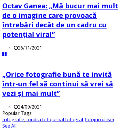
Octav Ganea: „Mă bucur mai mult
de o imagine care provoacă
întrebări decât de un cadru cu
potenţial viral”
26/11/2021
„Orice fotografie bună te invită
într-un fel să continui să vrei să
vezi și mai mult”
24/09/2021
Popular Tags:
fotografie
,
Londra
,
fotojurnal
,
fotograf
,
fotojurnalism
See All