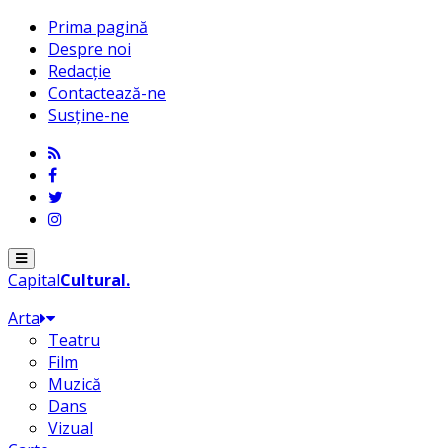
Prima pagină
Despre noi
Redacție
Contactează-ne
Susține-ne
Menu
Capital
Cultural
.
Arta
Teatru
Film
Muzică
Dans
Vizual