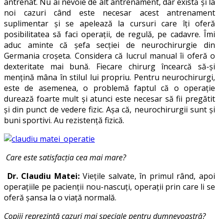
antrenat. Nu ai nevoie de alt antrenament, dar există și la
noi cazuri când este necesar acest antrenament
suplimentar și se apelează la cursuri care îți oferă
posibilitatea să faci operații, de regulă, pe cadavre. Îmi
aduc aminte că șefa secției de neurochirurgie din
Germania croșeta. Considera că lucrul manual îi oferă o
dexteritate mai bună. Fiecare chirurg încearcă să-și
mențină mâna în stilul lui propriu. Pentru neurochirurgi,
este de asemenea, o problemă faptul că o operație
durează foarte mult și atunci este necesar să fii pregătit
și din punct de vedere fizic. Așa că, neurochirurgii sunt și
buni sportivi. Au rezistență fizică.
Care este satisfacția cea mai mare?
Dr. Claudiu Matei:
Viețile salvate, în primul rând, apoi
operațiile pe pacienții nou-nascuți, operații prin care li se
oferă șansa la o viață normală.
Copiii reprezintă cazuri mai speciale pentru dumnevoastră?