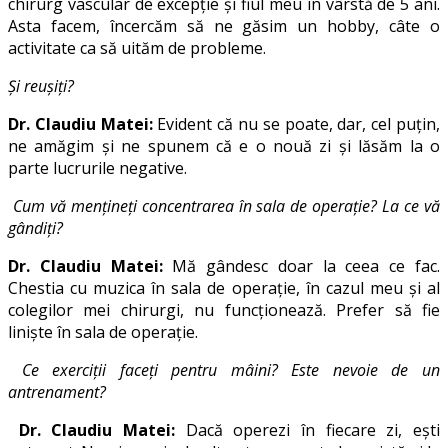
chirurg vascular de excepție și fiul meu în vârstă de 5 ani.
Asta facem, încercăm să ne găsim un hobby, câte o
activitate ca să uităm de probleme.
Și reușiți?
Dr. Claudiu Matei:
Evident că nu se poate, dar, cel puțin,
ne amăgim și ne spunem că e o nouă zi și lăsăm la o
parte lucrurile negative.
Cum vă mențineți concentrarea în sala de operație? La ce vă
gândiți?
Dr. Claudiu Matei:
Mă gândesc doar la ceea ce fac.
Chestia cu muzica în sala de operație, în cazul meu și al
colegilor mei chirurgi, nu funcționează. Prefer să fie
liniște în sala de operație.
Ce exerciții faceți pentru mâini? Este nevoie de un
antrenament?
Dr. Claudiu Matei:
Dacă operezi în fiecare zi, ești