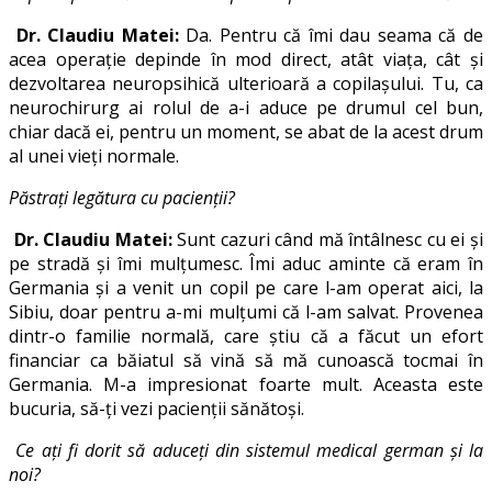
Dr. Claudiu Matei:
Da. Pentru că îmi dau seama că de
acea operație depinde în mod direct, atât viața, cât și
dezvoltarea neuropsihică ulterioară a copilașului. Tu, ca
neurochirurg ai rolul de a-i aduce pe drumul cel bun,
chiar dacă ei, pentru un moment, se abat de la acest drum
al unei vieți normale.
Păstrați legătura cu pacienții?
Dr. Claudiu Matei:
Sunt cazuri când mă întâlnesc cu ei și
pe stradă și îmi mulțumesc. Îmi aduc aminte că eram în
Germania și a venit un copil pe care l-am operat aici, la
Sibiu, doar pentru a-mi mulțumi că l-am salvat. Provenea
dintr-o familie normală, care știu că a făcut un efort
financiar ca băiatul să vină să mă cunoască tocmai în
Germania. M-a impresionat foarte mult. Aceasta este
bucuria, să-ți vezi pacienții sănătoși.
Ce ați fi dorit să aduceți din sistemul medical german și la
noi?