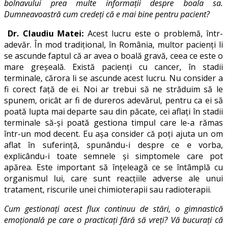
bolnavului prea multe informații despre boala sa.
Dumneavoastră cum credeți că e mai bine pentru pacient?
Dr. Claudiu Matei:
Acest lucru este o problemă, într-
adevăr. În mod tradițional, în România, multor pacienți li
se ascunde faptul că ar avea o boală gravă, ceea ce este o
mare greșeală. Există pacienți cu cancer, în stadii
terminale, cărora li se ascunde acest lucru. Nu consider a
fi corect față de ei. Noi ar trebui să ne străduim să le
spunem, oricât ar fi de dureros adevărul, pentru ca ei să
poată lupta mai departe sau din păcate, cei aflați în stadii
terminale să-și poată gestiona timpul care le-a rămas
într-un mod decent. Eu așa consider că poți ajuta un om
aflat în suferință, spunându-i despre ce e vorba,
explicându-i toate semnele și simptomele care pot
apărea. Este important să înțeleagă ce se întâmplă cu
organismul lui, care sunt reacțiile adverse ale unui
tratament, riscurile unei chimioterapii sau radioterapii.
Cum gestionați acest flux continuu de stări, o gimnastică
emoțională pe care o practicați fără să vreți? Vă bucurați că