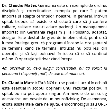
Dr. Claudiu Matei:
Germania este un exemplu de ordine,
disciplină și corectitudine, exemplu pe care îl putem
importa și adapta cerințelor noastre. În general, într-un
spital, trebuie să existe o structură care să-ți confere
calitate, calitate care-ți aduce pacienți. Un management
importat din Germania regăsim și la Polisano, adaptat,
desigur. Este destul de greu de implementat, pentru că
lumea înțelege greu că programul începe la ora șapte și
se termină când se termină, întrucât nu poți ieși din
operație și să lași bolnavul în ideea că o să continui
mâine. O operație știi doar când începe…
Am observat că, de-a lungul conversației, nu ați vorbit la
persoana I ci spuneți „noi”, de cele mai multe ori.
Dr. Claudiu Matei:
Fără NOI nu se poate. Lucrul în echipă
este esențial în scopul obținerii unui rezultat pozitiv. În
spital, eu nu pot opera singur. Am nevoie de un coleg
anestezist, am nevoie de un neurofiziolog. De asemenea,
există asistentele care ne ajută, endocrinologul sau ORL-