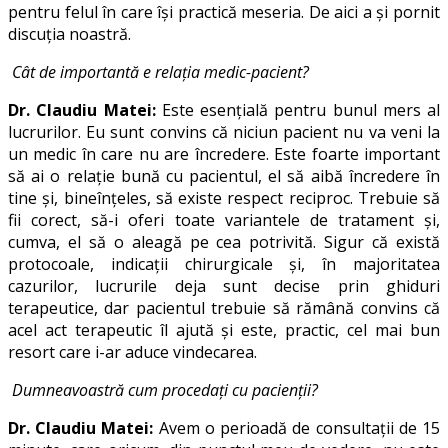
pentru felul în care își practică meseria. De aici a și pornit
discuția noastră.
Cât de importantă e relația medic-pacient?
Dr. Claudiu Matei:
Este esențială pentru bunul mers al
lucrurilor. Eu sunt convins că niciun pacient nu va veni la
un medic în care nu are încredere. Este foarte important
să ai o relație bună cu pacientul, el să aibă încredere în
tine și, bineînțeles, să existe respect reciproc. Trebuie să
fii corect, să-i oferi toate variantele de tratament și,
cumva, el să o aleagă pe cea potrivită. Sigur că există
protocoale, indicații chirurgicale și, în majoritatea
cazurilor, lucrurile deja sunt decise prin ghiduri
terapeutice, dar pacientul trebuie să rămână convins că
acel act terapeutic îl ajută și este, practic, cel mai bun
resort care i-ar aduce vindecarea.
Dumneavoastră cum procedați cu pacienții?
Dr. Claudiu Matei:
Avem o perioadă de consultații de 15