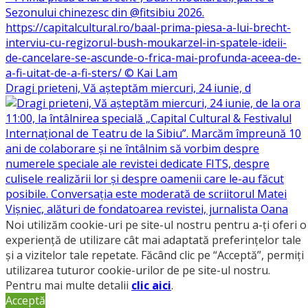
Dragi prieteni, Vă așteptăm miercuri, 24 iunie, d
Noi utilizăm cookie-uri pe site-ul nostru pentru a-ți oferi o
experiență de utilizare cât mai adaptată preferințelor tale
și a vizitelor tale repetate. Făcând clic pe “Acceptă”, permiți
utilizarea tuturor cookie-urilor de pe site-ul nostru.
Cristian Nicolae, pe numele lui de scenă @tristian
Pentru mai multe detalii
clic aici
.
Acceptă