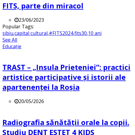
FITS, parte din miracol
23/06/2023
Popular Tags:
sibiu
,
capital cultural
,
#FITS2024
,
fits30
,
10 ani
See All
Educație
TRAST – „Insula Prieteniei”: practici
artistice participative și istorii ale
apartenenței la Roșia
20/05/2026
Radiografia sănătății orale la copii.
Studiu DENT ESTET 4 KIDS