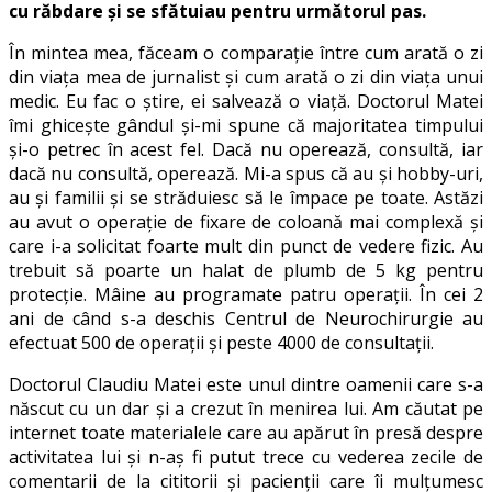
cu răbdare și se sfătuiau pentru următorul pas.
În mintea mea, făceam o comparație între cum arată o zi
din viața mea de jurnalist și cum arată o zi din viața unui
medic. Eu fac o știre, ei salvează o viață. Doctorul Matei
îmi ghicește gândul și-mi spune că majoritatea timpului
și-o petrec în acest fel. Dacă nu operează, consultă, iar
dacă nu consultă, operează. Mi-a spus că au și hobby-uri,
au și familii și se străduiesc să le împace pe toate. Astăzi
au avut o operație de fixare de coloană mai complexă și
care i-a solicitat foarte mult din punct de vedere fizic. Au
trebuit să poarte un halat de plumb de 5 kg pentru
protecție. Mâine au programate patru operații. În cei 2
ani de când s-a deschis Centrul de Neurochirurgie au
efectuat 500 de operații și peste 4000 de consultații.
Doctorul Claudiu Matei este unul dintre oamenii care s-a
născut cu un dar și a crezut în menirea lui. Am căutat pe
internet toate materialele care au apărut în presă despre
activitatea lui și n-aș fi putut trece cu vederea zecile de
comentarii de la cititorii și pacienții care îi mulțumesc