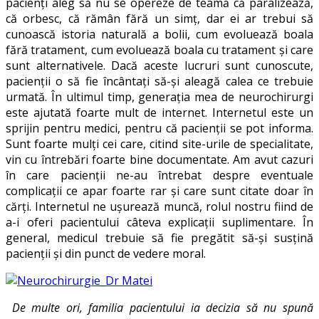
pacienți aleg să nu se opereze de teamă că paralizează,
că orbesc, că rămân fără un simț, dar ei ar trebui să
cunoască istoria naturală a bolii, cum evoluează boala
fără tratament, cum evoluează boala cu tratament și care
sunt alternativele. Dacă aceste lucruri sunt cunoscute,
pacienții o să fie încântați să-și aleagă calea ce trebuie
urmată. În ultimul timp, generația mea de neurochirurgi
este ajutată foarte mult de internet. Internetul este un
sprijin pentru medici, pentru că pacienții se pot informa.
Sunt foarte mulți cei care, citind site-urile de specialitate,
vin cu întrebări foarte bine documentate. Am avut cazuri
în care pacienții ne-au întrebat despre eventuale
complicații ce apar foarte rar și care sunt citate doar în
cărți. Internetul ne ușurează muncă, rolul nostru fiind de
a-i oferi pacientului câteva explicații suplimentare. În
general, medicul trebuie să fie pregătit să-și susțină
pacienții și din punct de vedere moral.
De multe ori, familia pacientului ia decizia să nu spună