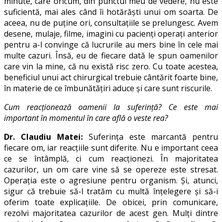
minute, care oricum, din punctul meu de vedere, nu este
suficientă, mai ales când îi hotărăști unui om soarta. De
aceea, nu de puține ori, consultațiile se prelungesc. Avem
desene, mulaje, filme, imagini cu pacienți operați anterior
pentru a-l convinge că lucrurile au mers bine în cele mai
multe cazuri. Însă, eu de fiecare dată le spun oamenilor
care vin la mine, că nu există risc zero. Cu toate acestea,
beneficiul unui act chirurgical trebuie cântărit foarte bine,
în materie de ce îmbunătățiri aduce și care sunt riscurile.
Cum reacționează oamenii la suferință? Ce este mai
important în momentul în care află o veste rea?
Dr. Claudiu Matei:
Suferința este marcantă pentru
fiecare om, iar reacțiile sunt diferite. Nu e important ceea
ce se întâmplă, ci cum reacționezi. În majoritatea
cazurilor, un om care vine să se opereze este stresat.
Operația este o agresiune pentru organism. Și, atunci,
sigur că trebuie să-l tratăm cu multă înțelegere și să-i
oferim toate explicațiile. De obicei, prin comunicare,
rezolvi majoritatea cazurilor de acest gen. Mulți dintre