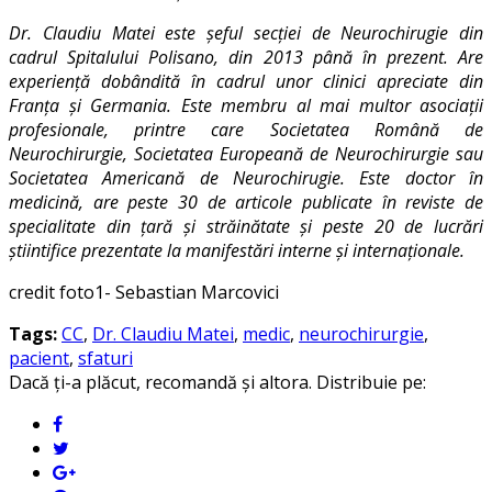
Dr. Claudiu Matei este șeful secției de Neurochirugie din
cadrul Spitalului Polisano, din 2013 până în prezent. Are
experiență dobândită în cadrul unor clinici apreciate din
Franța și Germania. Este membru al mai multor asociații
profesionale, printre care Societatea Română de
Neurochirurgie, Societatea Europeană de Neurochirurgie sau
Societatea Americană de Neurochirugie. Este doctor în
medicină, are peste 30 de articole publicate în reviste de
specialitate din țară și străinătate și peste 20 de lucrări
știintifice prezentate la manifestări interne și internaționale.
credit foto1- Sebastian Marcovici
Tags:
CC
,
Dr. Claudiu Matei
,
medic
,
neurochirurgie
,
pacient
,
sfaturi
Dacă ți-a plăcut, recomandă și altora. Distribuie pe: