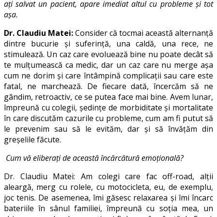
ați salvat un pacient, apare imediat altul cu probleme și tot
așa.
Dr. Claudiu Matei:
Consider că tocmai această alternanță
dintre bucurie și suferință, una caldă, una rece, ne
stimulează. Un caz care evoluează bine nu poate decât să
te mulțumească ca medic, dar un caz care nu merge așa
cum ne dorim și care întâmpină complicații sau care este
fatal, ne marchează. De fiecare dată, încercăm să ne
gândim, retroactiv, ce se putea face mai bine. Avem lunar,
împreună cu colegii, ședințe de morbiditate și mortalitate
în care discutăm cazurile cu probleme, cum am fi putut să
le prevenim sau să le evităm, dar și să învățăm din
greșelile făcute.
Cum vă eliberați de această încărcătură emoțională?
Dr. Claudiu Matei: Am colegi care fac off-road, alții
aleargă, merg cu rolele, cu motocicleta, eu, de exemplu,
joc tenis. De asemenea, îmi găsesc relaxarea și îmi încarc
bateriile în sânul familiei, împreună cu soția mea, un