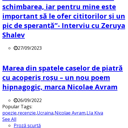
schimbarea, iar pentru mine este
important să le ofer cititorilor și un
pic de speranță”- Interviu cu Zeruya
Shalev
27/09/2023
Marea din spatele caselor de piatră
cu acoperiș roșu – un nou poem
hipnagogic, marca Nicolae Avram
26/09/2022
Popular Tags:
poezie
,
recenzie
,
Ucraina
,
Nicolae Avram
,
LIa Kiva
See All
Proză scurtă