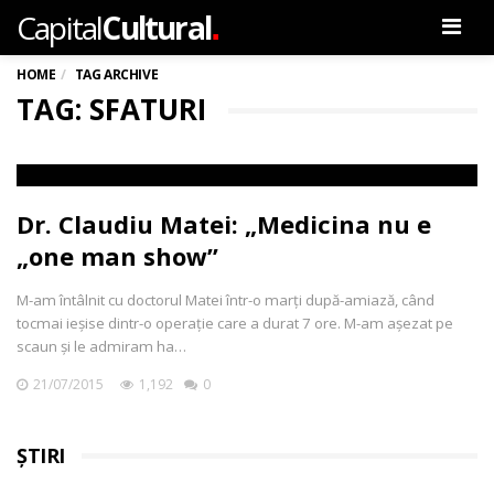
.
Capital
Cultural
Men
HOME
TAG ARCHIVE
TAG: SFATURI
Dr. Claudiu Matei: „Medicina nu e
„one man show”
M-am întâlnit cu doctorul Matei într-o marți după-amiază, când
tocmai ieșise dintr-o operație care a durat 7 ore. M-am așezat pe
scaun și le admiram ha…
21/07/2015
1,192
0
ȘTIRI