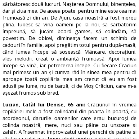
sărbătoresc două lucruri. Nașterea Domnului, binențeles,
dar și ziua mea. De aceea poate, pentru mine este cea mai
frumoasă zi din an. De Ajun, casa noastră a fost mereu
plină. Iubesc să vină oameni pe la noi, să sărbătorim
împreună, să jucăm board games, să colindăm, să
povestim. De obicei, dimineața facem un schimb de
cadouri în familie, apoi pregătim totul pentru după-masă,
când lumea începe să sosească. Mâncare, decorațiuni,
ales melodii, creat o ambianță frumoasă. Apoi lumea
începe să vină, iar petrecerea începe. Cu fiecare Crăciun
mai primesc un an și cumva râd în sinea mea pentru că
aproape toată copilăria mea am crezut că eu am fost
adusă pe lume, nu de barză, ci de Moș Crăciun, care m-a
așezat frumos sub brad.
Lucian, tatăl lui Denise, 65 ani:
Crăciunul în vremea
copilăriei mele a fost colindatul din poartă în poartă, cu
acordeonul, darurile oamenilor care erau bucuroși de
colinda noastră, mere, nuci sau pâine cu unsoare și
zahăr. A însemnat improvizatul unei perechi de patine și
căutarea celei mai bune gheți pentru patinat, urcatul și