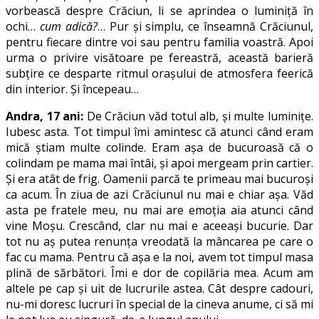
vorbească despre Crăciun, li se aprindea o luminiță în
ochi…
cum adică?
… Pur și simplu, ce înseamnă Crăciunul,
pentru fiecare dintre voi sau pentru familia voastră. Apoi
urma o privire visătoare pe fereastră, această barieră
subțire ce desparte ritmul orașului de atmosfera feerică
din interior. Și începeau…
Andra, 17 ani:
De Crăciun văd totul alb, și multe luminițe.
Iubesc asta. Tot timpul îmi amintesc că atunci când eram
mică știam multe colinde. Eram așa de bucuroasă că o
colindam pe mama mai întâi, și apoi mergeam prin cartier.
Și era atât de frig. Oamenii parcă te primeau mai bucuroși
ca acum. În ziua de azi Crăciunul nu mai e chiar așa. Văd
asta pe fratele meu, nu mai are emoția aia atunci când
vine Moșu. Crescând, clar nu mai e aceeași bucurie. Dar
tot nu aș putea renunța vreodată la mâncarea pe care o
fac cu mama. Pentru că așa e la noi, avem tot timpul masa
plină de sărbători. Îmi e dor de copilăria mea. Acum am
altele pe cap și uit de lucrurile astea. Cât despre cadouri,
nu-mi doresc lucruri în special de la cineva anume, ci să mi