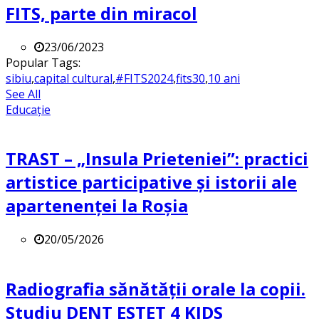
FITS, parte din miracol
23/06/2023
Popular Tags:
sibiu
,
capital cultural
,
#FITS2024
,
fits30
,
10 ani
See All
Educație
TRAST – „Insula Prieteniei”: practici
artistice participative și istorii ale
apartenenței la Roșia
20/05/2026
Radiografia sănătății orale la copii.
Studiu DENT ESTET 4 KIDS