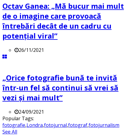
Octav Ganea: „Mă bucur mai mult
de o imagine care provoacă
întrebări decât de un cadru cu
potenţial viral”
26/11/2021
„Orice fotografie bună te invită
într-un fel să continui să vrei să
vezi și mai mult”
24/09/2021
Popular Tags:
fotografie
,
Londra
,
fotojurnal
,
fotograf
,
fotojurnalism
See All