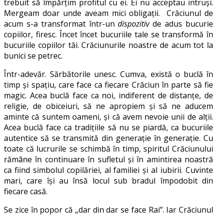
trebuit să împărțim profitul cu ei. Ei nu acceptau intruși.
Mergeam doar unde aveam mici obligații. Crăciunul de
acum s-a transformat într-un
dispozitiv
de adus bucurie
copiilor, firesc. Încet încet bucuriile tale se transformă în
bucuriile copiilor tăi. Crăciunurile noastre de acum tot la
bunici se petrec.
Într-adevăr. Sărbătorile unesc. Cumva, există o buclă în
timp și spațiu, care face ca fiecare Crăciun în parte să fie
magic. Acea buclă face ca noi, indiferent de distanțe, de
religie, de obiceiuri, să ne apropiem și să ne aducem
aminte că suntem oameni, și că avem nevoie unii de alții.
Acea buclă face ca tradițiile să nu se piardă, ca bucuriile
autentice să se transmită din generație în generație. Cu
toate că lucrurile se schimbă în timp, spiritul Crăciunului
rămâne în continuare în sufletul și în amintirea noastră
ca fiind simbolul copilăriei, al familiei și al iubirii. Cuvinte
mari, care își au însă locul sub bradul împodobit din
fiecare casă.
Se zice în popor că „dar din dar se face Rai”. Iar Crăciunul