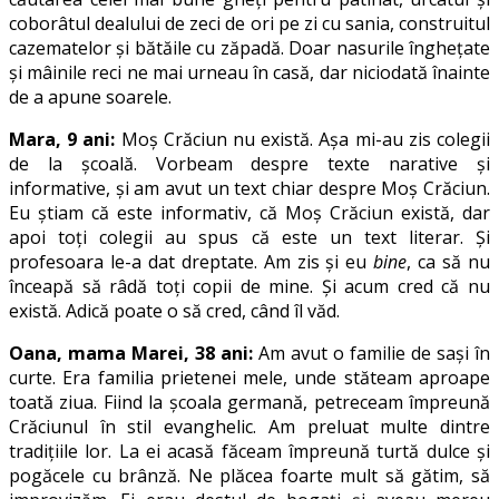
coborâtul dealului de zeci de ori pe zi cu sania, construitul
cazematelor și bătăile cu zăpadă. Doar nasurile înghețate
și mâinile reci ne mai urneau în casă, dar niciodată înainte
de a apune soarele.
Mara, 9 ani:
Moș Crăciun nu există. Așa mi-au zis colegii
de la școală. Vorbeam despre texte narative și
informative, și am avut un text chiar despre Moș Crăciun.
Eu știam că este informativ, că Moș Crăciun există, dar
apoi toți colegii au spus că este un text literar. Și
profesoara le-a dat dreptate. Am zis și eu
bine
, ca să nu
înceapă să râdă toți copii de mine. Și acum cred că nu
există. Adică poate o să cred, când îl văd.
Oana, mama Marei, 38 ani:
Am avut o familie de sași în
curte. Era familia prietenei mele, unde stăteam aproape
toată ziua. Fiind la școala germană, petreceam împreună
Crăciunul în stil evanghelic. Am preluat multe dintre
tradițiile lor. La ei acasă făceam împreună turtă dulce și
pogăcele cu brânză. Ne plăcea foarte mult să gătim, să