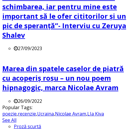
schimbarea, iar pentru mine este
important să le ofer cititorilor și un
pic de speranță”- Interviu cu Zeruya
Shalev
27/09/2023
Marea din spatele caselor de piatră
cu acoperiș roșu – un nou poem
hipnagogic, marca Nicolae Avram
26/09/2022
Popular Tags:
poezie
,
recenzie
,
Ucraina
,
Nicolae Avram
,
LIa Kiva
See All
Proză scurtă