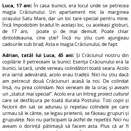
Luca, 17 ani:
În casa bunicii, era locul unde se petrecea
magia Crăciunului. Un apartament mic la marginea
orașului Satu Mare, dar un loc tare special pentru mine.
Încă împodobim bradul în același loc, cu aceleași globuri,
de 17 ani, poate și de mai demult. Poate chiar
dintotdeauna, cine știe? Încă nu știu cum ajungeau
cadourile sub brad. Asta e magia Crăciunului, de fapt.
Adrian, tatăl lui Luca, 45 ani:
Și Crăciunul nostru din
copilărie îl petreceam la bunici. Esența Crăciunului era la
bunici, la țară, unde veneau colindători toată seara. Acolo
era iarnă adevărată, acolo erau tradiții. Nici nu știu dacă
am petrecut două Crăciunuri acasă la noi. De colindat
însă, nu prea colindam. Noi veneam de la oraș și aveam
un „statut mai special”. Acolo era un întreg
proiect cultural
care se desfășura pe toată durata Postului. Toți copii și
feciorii din sat se adunau și repetau colindele pe care
urmau să le cânte, se legau prietenii, se făceau grupuri și
grupulețe. Noi nu participam la astfel de repetiții. Nici nu
aveam o dorință pătimașă să facem asta. Plus că ar fi