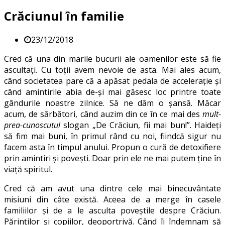
Crăciunul în familie
23/12/2018
Cred că una din marile bucurii ale oamenilor este să fie
ascultați. Cu toții avem nevoie de asta. Mai ales acum,
când societatea pare că a apăsat pedala de accelerație și
când amintirile abia de-și mai găsesc loc printre toate
gândurile noastre zilnice. Să ne dăm o șansă. Măcar
acum, de sărbători, când auzim din ce în ce mai des
mult-
prea-cunoscutul
slogan „De Crăciun, fii mai bun!”. Haideți
să fim mai buni, în primul rând cu noi, fiindcă sigur nu
facem asta în timpul anului. Propun o cură de detoxifiere
prin amintiri și povești. Doar prin ele ne mai putem ține în
viață spiritul.
Cred că am avut una dintre cele mai binecuvântate
misiuni din câte există. Aceea de a merge în casele
familiilor și de a le asculta poveștile despre Crăciun.
Părinților și copiilor, deoportrivă. Când îi îndemnam să