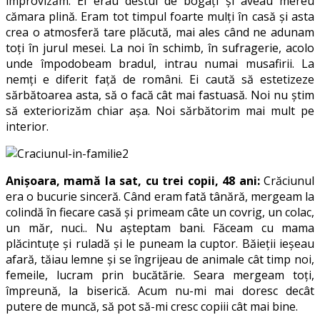
improvizăm. Ei erau destul de bogați și aveau mereu
cămara plină. Eram tot timpul foarte mulți în casă și asta
crea o atmosferă tare plăcută, mai ales când ne adunam
toți în jurul mesei. La noi în schimb, în sufragerie, acolo
unde împodobeam bradul, intrau numai musafirii. La
nemți e diferit față de români. Ei caută să estetizeze
sărbătoarea asta, să o facă cât mai fastuasă. Noi nu știm
să exteriorizăm chiar așa. Noi sărbătorim mai mult pe
interior.
Anișoara, mamă la sat, cu trei copii, 48 ani:
Crăciunul
era o bucurie sinceră. Când eram fată tânără, mergeam la
colindă în fiecare casă și primeam câte un covrig, un colac,
un măr, nuci.. Nu așteptam bani. Făceam cu mama
plăcintuțe și ruladă și le puneam la cuptor. Băieții ieșeau
afară, tăiau lemne și se îngrijeau de animale cât timp noi,
femeile, lucram prin bucătărie. Seara mergeam toți,
împreună, la biserică. Acum nu-mi mai doresc decât
putere de muncă, să pot să-mi cresc copiii cât mai bine.