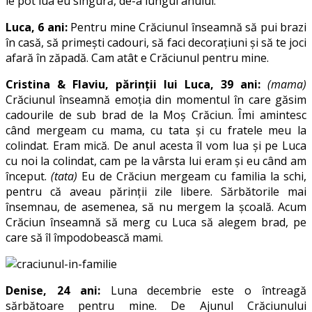
le pot lua eu singură, de-a lungul anului.
Luca, 6 ani:
Pentru mine Crăciunul înseamnă să pui brazi
în casă, să primești cadouri, să faci decorațiuni și să te joci
afară în zăpadă. Cam atât e Crăciunul pentru mine.
Cristina & Flaviu, părinții lui Luca, 39 ani:
(mama)
Crăciunul înseamnă emoția din momentul în care găsim
cadourile de sub brad de la Moș Crăciun. Îmi amintesc
când mergeam cu mama, cu tata și cu fratele meu la
colindat. Eram mică. De anul acesta îl vom lua și pe Luca
cu noi la colindat, cam pe la vârsta lui eram și eu când am
început.
(tata)
Eu de Crăciun mergeam cu familia la schi,
pentru că aveau părinții zile libere. Sărbătorile mai
însemnau, de asemenea, să nu mergem la școală. Acum
Crăciun înseamnă să merg cu Luca să alegem brad, pe
care să îl împodobească mami.
Denise, 24 ani:
Luna decembrie este o întreagă
sărbătoare pentru mine. De Ajunul Crăciunului