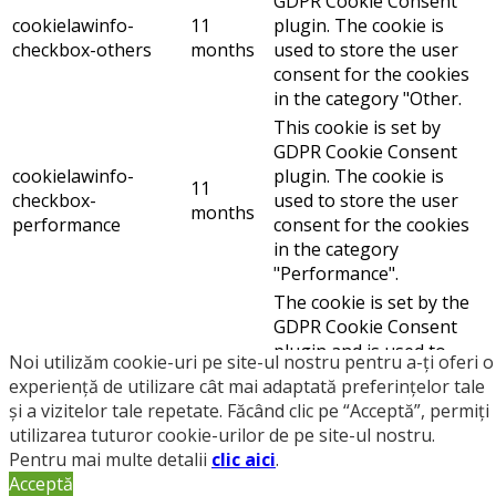
GDPR Cookie Consent
cookielawinfo-
11
plugin. The cookie is
checkbox-others
months
used to store the user
consent for the cookies
in the category "Other.
This cookie is set by
GDPR Cookie Consent
cookielawinfo-
plugin. The cookie is
11
checkbox-
used to store the user
months
performance
consent for the cookies
in the category
"Performance".
The cookie is set by the
GDPR Cookie Consent
plugin and is used to
Noi utilizăm cookie-uri pe site-ul nostru pentru a-ți oferi o
11
store whether or not
experiență de utilizare cât mai adaptată preferințelor tale
viewed_cookie_policy
months
user has consented to
și a vizitelor tale repetate. Făcând clic pe “Acceptă”, permiți
the use of cookies. It
utilizarea tuturor cookie-urilor de pe site-ul nostru.
does not store any
Pentru mai multe detalii
clic aici
.
personal data.
Acceptă