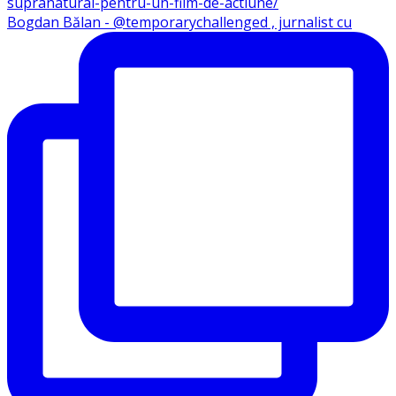
Bogdan Bălan - @temporarychallenged , jurnalist cu