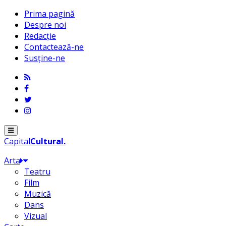
Prima pagină
Despre noi
Redacție
Contactează-ne
Susține-ne
Menu
Capital
Cultural
.
Arta
Teatru
Film
Muzică
Dans
Vizual