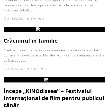
de Ioana Pop Manta Vreau să vă spun din start că noi suntem o
familie creștină cu trei copii, care locuiește la țară. Credem în
încălzirea globală,…
31/12/2022
176
0
Crăciunul în familie
Cred că una din marile bucurii ale oamenilor este să fie ascultați. Cu
toții avem nevoie de asta. Mai ales acum, când societatea pare că a
apăsat pedal…
23/12/2018
6,417
0
Începe „KINOdiseea” – Festivalul
internațional de film pentru publicul
tânăr