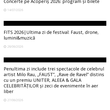
Concerte pe Acoperiș 2026: program și bilete
14/07/2026
FITS 2026|Ultima zi de festival: Faust, drone,
lumini&muzică
28/06/2026
Penultima zi include trei spectacole de celebrul
artist Milo Rau, „FAUST”, „Rave de Ravel” distins
cu un premiu UNITER, ALEEA & GALA
CELEBRITĂȚILOR și zeci de evenimente în aer
liber
27/06/2026