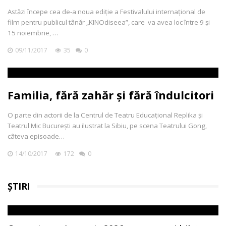
Astăzi începe cea de-a noua ediție a Festivalului internațional de
film pentru publicul tânăr „KINOdiseea”, care va avea loc între 9 și
15 noiembrie, …
09/11/2017
35
0
Familia, fără zahăr și fără îndulcitori
O parte din actorii de la Centrul de Teatru Educațional Replika și
Teatrul Mic București au ilustrat la Sibiu, pe scena Teatrului Gong,
câteva episoade…
14/10/2017
172
0
ȘTIRI