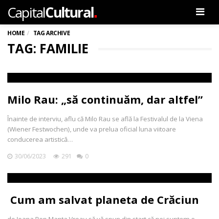
.
Capital
Cultural
Men
HOME
TAG ARCHIVE
TAG: FAMILIE
Milo Rau: „să continuăm, dar altfel”
Înainte de interviu, aflu că Milo Rau se află la Festivalul de la Viena
(Wiener Festwochen), unde va prelua oficial luna viitoare
conducerea artistică…
30/06/2023
291
0
Cum am salvat planeta de Crăciun