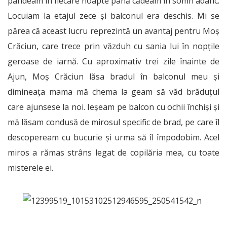
pândeam în fiecare noapte până cădeam în somn adânc.
Locuiam la etajul zece și balconul era deschis. Mi se
părea că aceast lucru reprezintă un avantaj pentru Moș
Crăciun, care trece prin văzduh cu sania lui în nopțile
geroase de iarnă. Cu aproximativ trei zile înainte de
Ajun, Moș Crăciun lăsa bradul în balconul meu și
dimineața mama mă chema la geam să văd brăduțul
care ajunsese la noi. Ieșeam pe balcon cu ochii închiși și
mă lăsam condusă de mirosul specific de brad, pe care îl
descopeream cu bucurie și urma să îl împodobim. Acel
miros a rămas strâns legat de copilăria mea, cu toate
misterele ei.