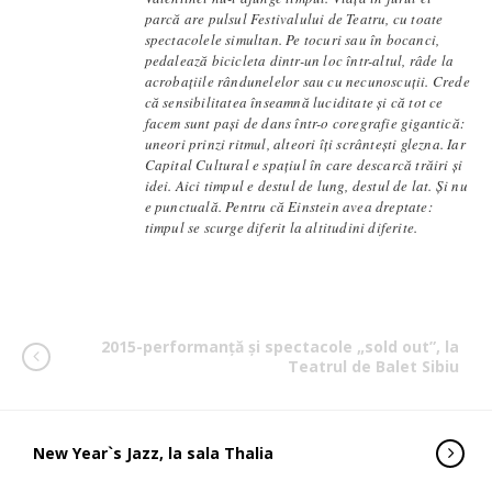
parcă are pulsul Festivalului de Teatru, cu toate
spectacolele simultan. Pe tocuri sau în bocanci,
pedalează bicicleta dintr-un loc într-altul, râde la
acrobațiile rândunelelor sau cu necunoscuții. Crede
că sensibilitatea înseamnă luciditate și că tot ce
facem sunt pași de dans într-o coregrafie gigantică:
uneori prinzi ritmul, alteori îți scrântești glezna. Iar
Capital Cultural e spațiul în care descarcă trăiri și
idei. Aici timpul e destul de lung, destul de lat. Și nu
e punctuală. Pentru că Einstein avea dreptate:
timpul se scurge diferit la altitudini diferite.
2015-performanță și spectacole „sold out”, la
Teatrul de Balet Sibiu
New Year`s Jazz, la sala Thalia