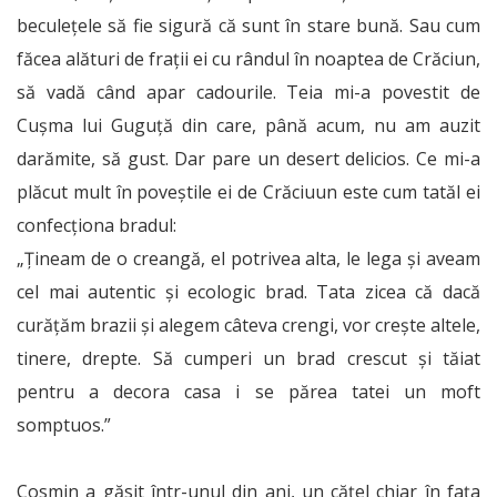
beculețele să fie sigură că sunt în stare bună. Sau cum
făcea alături de frații ei cu rândul în noaptea de Crăciun,
să vadă când apar cadourile. Teia mi-a povestit de
Cușma lui Guguță din care, până acum, nu am auzit
darămite, să gust. Dar pare un desert delicios. Ce mi-a
plăcut mult în poveștile ei de Crăciuun este cum tatăl ei
confecționa bradul:
„Țineam de o creangă, el potrivea alta, le lega și aveam
cel mai autentic și ecologic brad. Tata zicea că dacă
curățăm brazii și alegem câteva crengi, vor crește altele,
tinere, drepte. Să cumperi un brad crescut și tăiat
pentru a decora casa i se părea tatei un moft
somptuos.
”
Cosmin a găsit într-unul din ani, un cățel chiar în fața