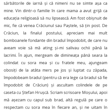
sărbătorile de iarnă și că nimeni nu se simte așa ca
mine. Vin dintr-o familie în care mama a avut grijă ca
educația religioasă să nu lipsească. Am fost obișnuit de
mic, fie că venea Crăciunul sau Paștele, să țin post. De
Crăciun, la finalul postului, apreciam mai mult
bomboanele fondante din bradul împodobit, de care nu
aveam voie să mă ating și-mi salivau ochii până la
lacrimi. În ajun, mergeam de dimineața până seara la
colindat cu sora mea și cu fratele meu, ajungeam
obosiți de la atâta mers pe jos și luptat cu zăpada,
împodobeam bradul (pentru că era lege ca bradul să fie
împodobit de Crăciun) și ascultam colindele de pe
caseta cu Ștefan Hrușcă. Scriam scrisoare Moșului, apoi
mă așezam cu capul sub brad, altă regulă pe care o
respectam cu sora mea în fiecare an, și ne uitam în