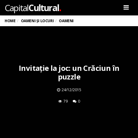
.
Capital
Cultural
Men
HOME
OAMENI ȘI LOCURI
OAMENI
Invitație la joc: un Crăciun în
puzzle
24/12/2015
79
0