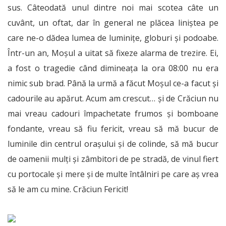
sus.
Câteodată unul dintre noi mai scotea câte un
cuvânt, un oftat, dar în general ne plăcea liniștea pe
care ne-o dădea lumea de luminițe, globuri și podoabe.
Într-un an, Moșul a uitat să fixeze alarma de trezire. Ei,
a fost o tragedie când dimineața la ora 08:00 nu era
nimic sub brad. Până la urmă a făcut Moșul ce-a facut și
cadourile au apărut. Acum am crescut… și de Crăciun nu
mai vreau cadouri împachetate frumos și bomboane
fondante, vreau să fiu fericit, vreau să mă bucur de
luminile din centrul orașului și de colinde, să mă bucur
de oamenii mulți și zâmbitori de pe stradă, de vinul fiert
cu portocale și mere și de multe întâlniri pe care aș vrea
să le am cu mine. Crăciun Fericit!