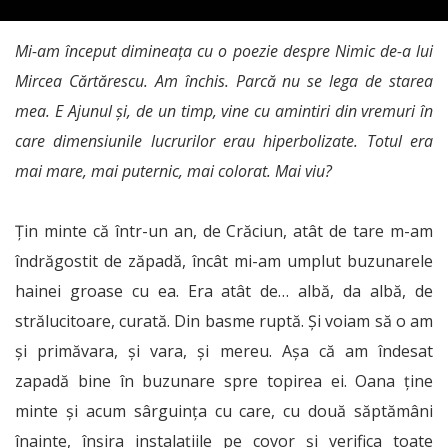
Mi-am început dimineața cu o poezie despre Nimic de-a lui
Mircea Cărtărescu. Am închis. Parcă nu se lega de starea
mea. E Ajunul și, de un timp, vine cu amintiri din vremuri în
care dimensiunile lucrurilor erau hiperbolizate. Totul era
mai mare, mai puternic, mai colorat. Mai viu?
Țin minte că într-un an, de Crăciun, atât de tare m-am
îndrăgostit de zăpadă, încât mi-am umplut buzunarele
hainei groase cu ea. Era atât de… albă, da albă, de
strălucitoare, curată. Din basme ruptă. Și voiam să o am
și primăvara, și vara, și mereu. Așa că am îndesat
zapadă bine în buzunare spre topirea ei. Oana ține
minte și acum sârguința cu care, cu două săptămâni
înainte, înșira instalațiile pe covor și verifica toate