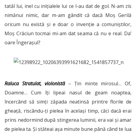
tatăl lui, inel cu inițialele lui ce l-au dat de gol. N-am zis
nimănui nimic, dar m-am gândit că dacă Moș Gerilă
oricum nu există și e doar o invenție a comuniștilor,
Moș Crăciun tocmai mi-am dat seama că nu e real. Da’
oare Îngerașul?
Raluca Stratulat, violonistă
– Țin minte mirosul… Of,
Doamne… Cum îți lipeai nasul de geam noaptea,
încercând să simți zăpada neatinsă printre florile de
gheață, riscându-ți pielea în același timp, căci dacă erai
prins nedormind după stingerea luminii, era vai și amar
de pielea ta. Și stăteai așa minute bune până când te lua