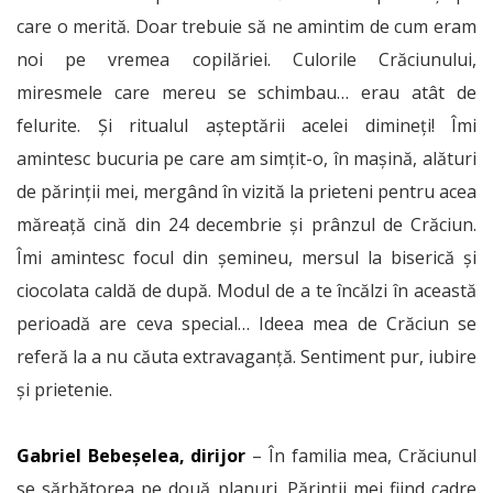
care o merită. Doar trebuie să ne amintim de cum eram
noi pe vremea copilăriei. Culorile Crăciunului,
miresmele care mereu se schimbau… erau atât de
felurite. Și ritualul așteptării acelei dimineți! Îmi
amintesc bucuria pe care am simțit-o, în mașină, alături
de părinții mei, mergând în vizită la prieteni pentru acea
măreață cină din 24 decembrie și prânzul de Crăciun.
Îmi amintesc focul din șemineu, mersul la biserică și
ciocolata caldă de după. Modul de a te încălzi în această
perioadă are ceva special… Ideea mea de Crăciun se
referă la a nu căuta extravaganță. Sentiment pur, iubire
și prietenie.
Gabriel Bebeșelea, dirijor
– În familia mea, Crăciunul
se sărbătorea pe două planuri. Părinții mei fiind cadre