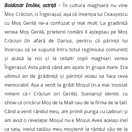
Boldizsár Emőke, actriță
– În cultura maghiară nu vine
Moș Crăciun, ci Îngerașul, așa că invenția lui Ceaușescu
cu Moș Gerilă ne-a confuzat și mai mult. La gradiniță
venea Moș Gerilă, prietenii români îl așteptau pe Moș
Crăciun (în afară de Darius, pentru că părinții lui
încercau să se supună întru totul regimiului comunist)
și acasă la noi și la ceilalti copii maghiari venea
Îngerașul. Asta până când am ajuns în grupa mare. Era
ultimul an de grădiniță și părinții voiau sa faca ceva
memorabil. Așa a venit la grădi Moșul (n-a mai insistat
nimeni că-i Crăciun ori Gerilă).
Scenariul identic cu
show-ul oricărui Moș de la Mall sau de la firma de la tati.
Când a venit rândul meu, a
m primit punga cu cadouri ș
i
am avut o revelație:
Moșul nu e Moșul.
Avea același inel
ca tata, i
nelul tatălui meu moștenit la rândul său de la