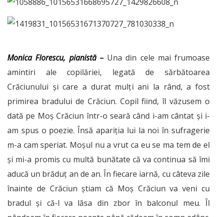
Monica Florescu, pianistă –
Una din cele mai frumoase
amintiri ale copilăriei, legată de sărbătoarea
Crăciunului și care a durat mulți ani la rând, a fost
primirea bradului de Crăciun. Copil fiind, îl văzusem o
dată pe Moș Crăciun într-o seară când i-am cântat și i-
am spus o poezie. Însă apariția lui la noi în sufragerie
m-a cam speriat. Moșul nu a vrut ca eu se ma tem de el
și mi-a promis cu multă bunătate că va continua să îmi
aducă un brăduț an de an. În fiecare iarnă, cu câteva zile
înainte de Crăciun știam că Moș Crăciun va veni cu
bradul și că-l va lăsa din zbor în balconul meu. Îl