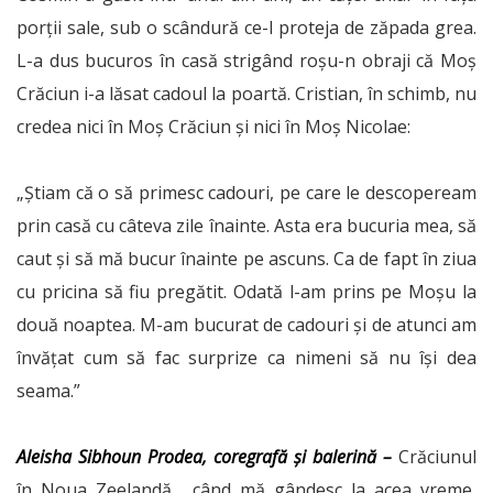
porții sale, sub o scândură ce-l proteja de zăpada grea.
L-a dus bucuros în casă strigând roșu-n obraji că Moș
Crăciun i-a lăsat cadoul la poartă. Cristian, în schimb, nu
credea nici în Moș Crăciun și nici în Moș Nicolae:
„
Știam că o să primesc cadouri, pe care le descopeream
prin casă cu câteva zile înainte. Asta era bucuria mea, să
caut și să mă bucur înainte pe ascuns. Ca de fapt în ziua
cu pricina să fiu pregătit. Odată l-am prins pe Moșu la
două noaptea. M-am bucurat de cadouri și de atunci am
învățat cum să fac surprize ca nimeni să nu își dea
seama.”
Aleisha Sibhoun Prodea, coregrafă și balerină –
Crăciunul
în Noua Zeelandă… când mă gândesc la acea vreme,