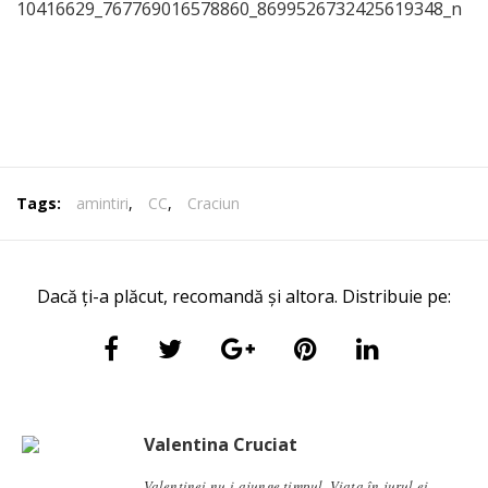
Tags:
amintiri
,
CC
,
Craciun
Dacă ți-a plăcut, recomandă și altora. Distribuie pe:
Valentina Cruciat
Valentinei nu-i ajunge timpul. Viața în jurul ei