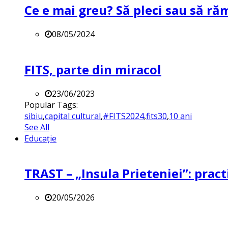
Ce e mai greu? Să pleci sau să ră
08/05/2024
FITS, parte din miracol
23/06/2023
Popular Tags:
sibiu
,
capital cultural
,
#FITS2024
,
fits30
,
10 ani
See All
Educație
TRAST – „Insula Prieteniei”: practi
20/05/2026