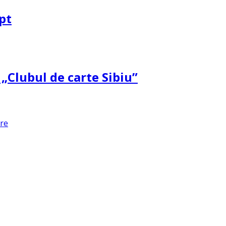
pt
 „Clubul de carte Sibiu”
are