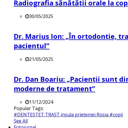
Radiografia sănătății orale la co
30/05/2025
Dr. Marius Ion: „În ortodonție, t
pacientul”
21/05/2025
Dr. Dan Boariu: „Pacienții sunt di
moderne de tratament”
11/12/2024
Popular Tags:
#DENTESTET
,
TRAST
,
insula prieteniei
,
Rosia
,
#copii
See All
Fotojurnal