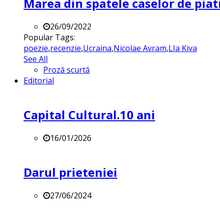
Marea din spatele caselor de pia
26/09/2022
Popular Tags:
poezie
,
recenzie
,
Ucraina
,
Nicolae Avram
,
LIa Kiva
See All
Proză scurtă
Editorial
Capital Cultural.10 ani
16/01/2026
Darul prieteniei
27/06/2024