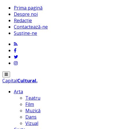
Prima pagină
Despre noi
Redacție
Contactează-ne
Susține-ne
Menu
Capital
Cultural
.
Arta
Teatru
Film
Muzică
Dans
Vizual