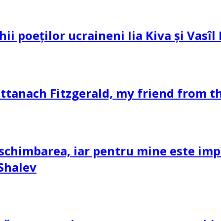
hii poeților ucraineni Iia Kiva și Vasî
ttanach Fitzgerald, my friend from th
schimbarea, iar pentru mine este impor
 Shalev