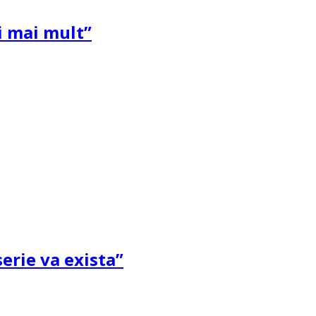
și mai mult”
erie va exista”