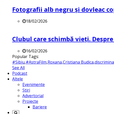
Fotografii alb negru și dovleac co
18/02/2026
Clubul care schimbă vieți. Despre
16/02/2026
Popular Tags:
#Sibiu
,
#AstraFilm
,
Roxana
,
Cristiana Budica
,
discrimin
See All
Podcast
Altele
Evenimente
Știri
Advertorial
Proiecte
Bariere