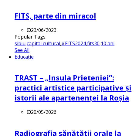
FITS, parte din miracol
23/06/2023
Popular Tags:
sibiu
,
capital cultural
,
#FITS2024
,
fits30
,
10 ani
See All
Educație
TRAST – „Insula Prieteniei”:
practici artistice participative și
istorii ale apartenenței la Roșia
20/05/2026
Radiografia sănătății orale la