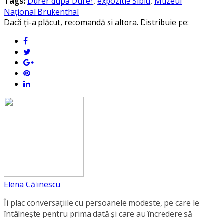
Tags:
Dürer după Dürer
,
expozitie Sibiu
,
Muzeul
Național Brukenthal
Dacă ți-a plăcut, recomandă și altora. Distribuie pe:
Elena Călinescu
Îi plac conversaţiile cu persoanele modeste, pe care le
întâlneşte pentru prima dată şi care au încredere să