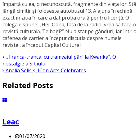
împartă cu ea, o necunoscută, fragmente din viaţa lor. Stă
lângă cimitir și foloseşte autobuzul 13. A ajuns în echipă
exact în ziua în care a dat proba orală pentru licență. O
colegă îi spune: „Hei, Oana, fata de la radio, vrea să facă o
revistă culturală. Te bagi?” Nu a stat pe gânduri, iar într-o
cafenea de cartier a început discuția despre numele
revistei, a început Capital Cultural.
,,Tranca-tranca, cu tramvaiul pân’ la Kwanka”. O
nostalgie a Sibiului
Analia Selis şi ICon Arts Celebrates
Related Posts
Leac
01/07/2020