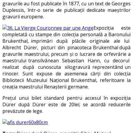
gravurile au fost publicate în 1877, cu un text de Georges
Duplessis, într-o serie de publicaţii dedicate maeştrilor
gravurii europene.
Expoziţia este
completată cu stampe din colecţia personală a Baronului
Brukenthal, imprimări după plăcile originale ale lui
Albrecht Dürer, picturi din pinacoteca Brukenthal după
gravurile maestrului, precum şi o lucrare de orfevrărie a
maestrului transilvănean Sebastian Hann, cu decorul
realizat după cunoscuta xilogravură reprezentând un
rinocer. Sunt expuse de asemenea cărţi din colecţia
Bibliotecii Muzeului Naţional Brukenthal, referitoare la
creaţia maestrului Renaşterii germane.
Preţul unui bilet standard pentru accesul în expoziţia
Dürer după Dürer este de 20lei; se acordă reducerile
prevăzute de lege.