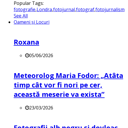
Popular Tags:
fotografie
,
Londra
,
fotojurnal
,
fotograf
,
fotojurnalism
See All
Oameni și Locuri
Roxana
05/06/2026
Meteorolog Maria Fodor: „Atâta
timp cât vor fi nori pe cer,
această meserie va exista”
23/03/2026
Fotografii alb negru și dovleac