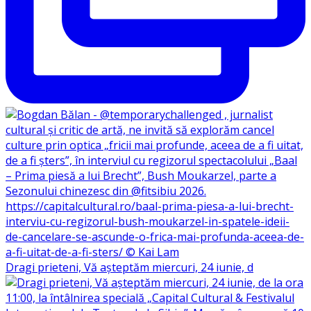
Dragi prieteni, Vă așteptăm miercuri, 24 iunie, d