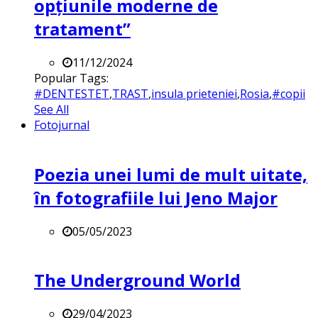
opțiunile moderne de
tratament”
11/12/2024
Popular Tags:
#DENTESTET
,
TRAST
,
insula prieteniei
,
Rosia
,
#copii
See All
Fotojurnal
Poezia unei lumi de mult uitate,
în fotografiile lui Jeno Major
05/05/2023
The Underground World
29/04/2023