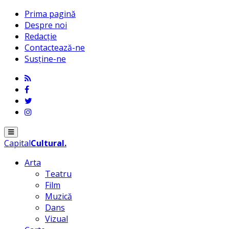
Prima pagină
Despre noi
Redacție
Contactează-ne
Susține-ne
Menu
Capital
Cultural
.
Arta
Teatru
Film
Muzică
Dans
Vizual