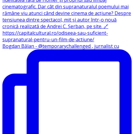
Bogdan Bălan - @temporarychallenged , jurnalist cu