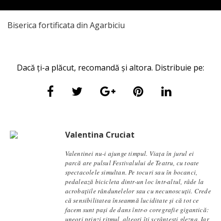
Biserica fortificata din Agarbiciu
Dacă ți-a plăcut, recomandă și altora. Distribuie pe:
Valentina Cruciat
Valentinei nu-i ajunge timpul. Viața în jurul ei
parcă are pulsul Festivalului de Teatru, cu toate
spectacolele simultan. Pe tocuri sau în bocanci,
pedalează bicicleta dintr-un loc într-altul, râde la
acrobațiile rândunelelor sau cu necunoscuții. Crede
că sensibilitatea înseamnă luciditate și că tot ce
facem sunt pași de dans într-o coregrafie gigantică:
uneori prinzi ritmul, alteori îți scrântești glezna. Iar