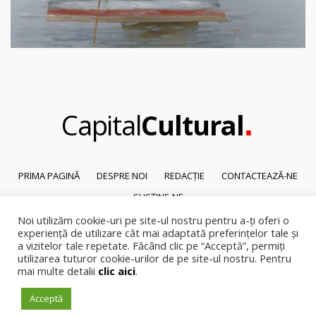
.
Capital
Cultural
PRIMA PAGINĂ
DESPRE NOI
REDACȚIE
CONTACTEAZĂ-NE
SUSȚINE-NE
Noi utilizăm cookie-uri pe site-ul nostru pentru a-ți oferi o
© 2026
Capital Cultural
.
experiență de utilizare cât mai adaptată preferințelor tale și
Reproducerea integrală sau parțială a textelor sau a ilustrațiilor din orice
a vizitelor tale repetate. Făcând clic pe “Acceptă”, permiți
pagină a site-ului este posibilă numai cu acordul prealabil scris al Capital
utilizarea tuturor cookie-urilor de pe site-ul nostru. Pentru
mai multe detalii
clic aici
.
Cultural.
Pirateria intelectuala se pedepsește conform legii.
Acceptă