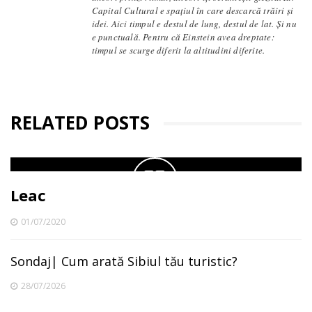
Capital Cultural e spațiul în care descarcă trăiri și
idei. Aici timpul e destul de lung, destul de lat. Și nu
e punctuală. Pentru că Einstein avea dreptate:
timpul se scurge diferit la altitudini diferite.
RELATED POSTS
Leac
01/07/2020
Sondaj| Cum arată Sibiul tău turistic?
28/07/2026