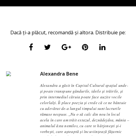
Dacă ți-a plăcut, recomandă și altora. Distribuie pe:
Alexandra Bene
Alexandra a găsit în Capital Cultural spațiul unde-
și poate transpune gândurile, ideile și trăirile, și
prin intermediul căruia poate face auzite vocile
celorlalți. Îi place poezia și crede că ce ne bântuie
cu adevărat de-a lungul timpului sunt lucrurile
rămase nespuse. ,,Nu o să calc din nou în locul
acela în care am trăit extazul, deznădejdea, mânia –
animalul ăsta nemilos, cu care te hârjonești și-i
vorbești, care așteaptă și încuviințează fățarnic