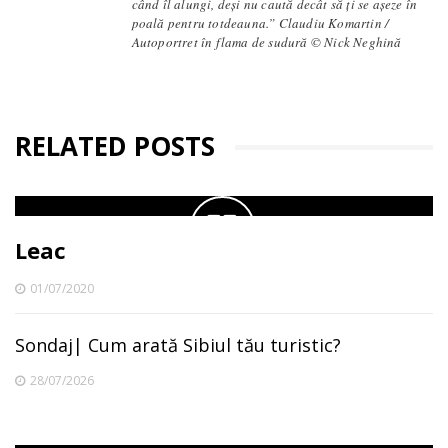
când îl alungi, deși nu caută decât să ți se așeze în
poală pentru totdeauna.” Claudiu Komartin /
Autoportret în flama de sudură © Nick Neghină
RELATED POSTS
Leac
01/07/2020
Sondaj| Cum arată Sibiul tău turistic?
28/07/2026