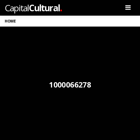
.
Capital
Cultural
Men
HOME
1000066278