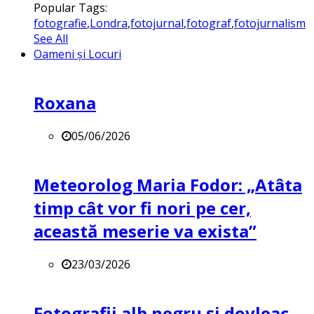
Popular Tags:
fotografie
,
Londra
,
fotojurnal
,
fotograf
,
fotojurnalism
See All
Oameni și Locuri
Roxana
05/06/2026
Meteorolog Maria Fodor: „Atâta
timp cât vor fi nori pe cer,
această meserie va exista”
23/03/2026
Fotografii alb negru și dovleac