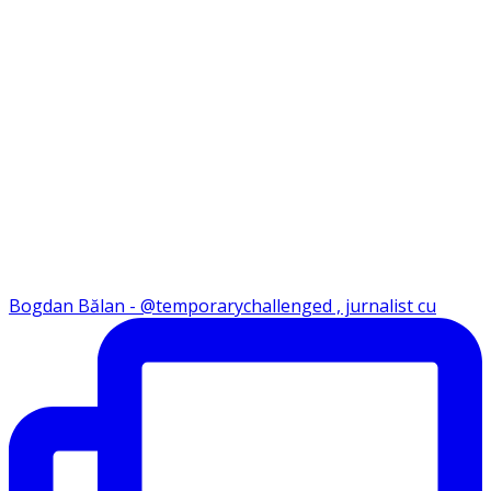
Bogdan Bălan - @temporarychallenged , jurnalist cu