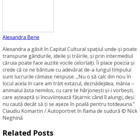
Alexandra Bene
Alexandra a găsit în Capital Cultural spațiul unde-și poate
transpune gândurile, ideile și trăirile, și prin intermediul
căruia poate face auzite vocile celorlalți. Îi place poezia și
crede că ce ne bântuie cu adevărat de-a lungul timpului
sunt lucrurile rămase nespuse. ,,Nu o să calc din nou în
locul acela în care am trăit extazul, deznădejdea, mânia –
animalul ăsta nemilos, cu care te hârjonești și-i vorbești,
care așteaptă și încuviințează fățarnic când îl alungi, deși
nu caută decât să ți se așeze în poală pentru totdeauna.”
Claudiu Komartin / Autoportret în flama de sudură © Nick
Neghină
Related Posts