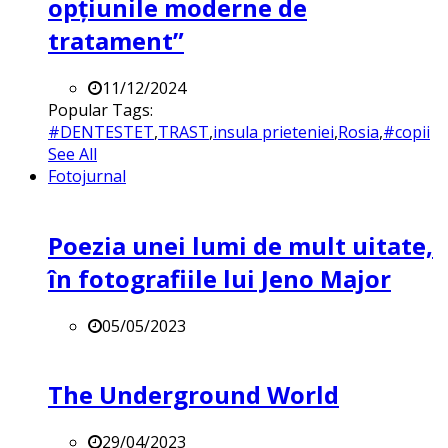
opțiunile moderne de
tratament”
11/12/2024
Popular Tags:
#DENTESTET
,
TRAST
,
insula prieteniei
,
Rosia
,
#copii
See All
Fotojurnal
Poezia unei lumi de mult uitate,
în fotografiile lui Jeno Major
05/05/2023
The Underground World
29/04/2023