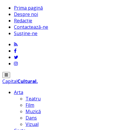
Prima pagină
Despre noi
Redacție
Contactează-ne
Susține-ne
Menu
Capital
Cultural
.
Arta
Teatru
Film
Muzică
Dans
Vizual