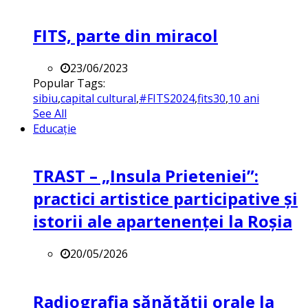
FITS, parte din miracol
23/06/2023
Popular Tags:
sibiu
,
capital cultural
,
#FITS2024
,
fits30
,
10 ani
See All
Educație
TRAST – „Insula Prieteniei”:
practici artistice participative și
istorii ale apartenenței la Roșia
20/05/2026
Radiografia sănătății orale la