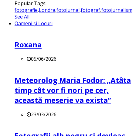
Popular Tags:
fotografie
,
Londra
,
fotojurnal
,
fotograf
,
fotojurnalism
See All
Oameni și Locuri
Roxana
05/06/2026
Meteorolog Maria Fodor: „Atâta
timp cât vor fi nori pe cer,
această meserie va exista”
23/03/2026
Fotografii alb negru și dovleac