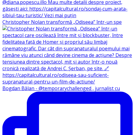
Christopher Nolan transformă „Odiseea” într-un spe
Bogdan Bălan - @temporarychallenged , jurnalist cu