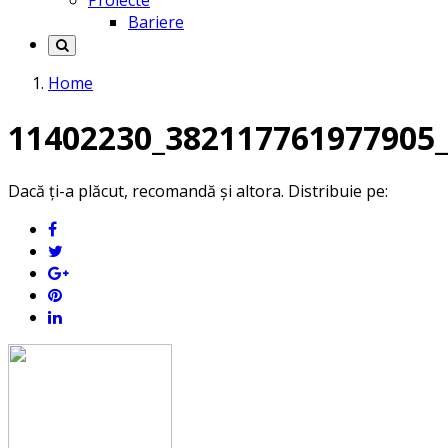
Proiecte
Bariere
Home
11402230_382117761977905
Dacă ți-a plăcut, recomandă și altora. Distribuie pe: