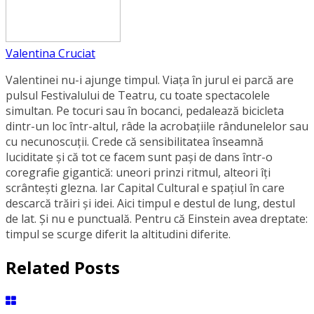
Valentina Cruciat
Valentinei nu-i ajunge timpul. Viața în jurul ei parcă are
pulsul Festivalului de Teatru, cu toate spectacolele
simultan. Pe tocuri sau în bocanci, pedalează bicicleta
dintr-un loc într-altul, râde la acrobațiile rândunelelor sau
cu necunoscuții. Crede că sensibilitatea înseamnă
luciditate și că tot ce facem sunt pași de dans într-o
coregrafie gigantică: uneori prinzi ritmul, alteori îți
scrântești glezna. Iar Capital Cultural e spațiul în care
descarcă trăiri și idei. Aici timpul e destul de lung, destul
de lat. Și nu e punctuală. Pentru că Einstein avea dreptate:
timpul se scurge diferit la altitudini diferite.
Related Posts