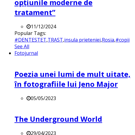
opțiunile moderne de
tratament”
11/12/2024
Popular Tags:
#DENTESTET
,
TRAST
,
insula prieteniei
,
Rosia
,
#copii
See All
Fotojurnal
Poezia unei lumi de mult uitate,
în fotografiile lui Jeno Major
05/05/2023
The Underground World
29/04/2023