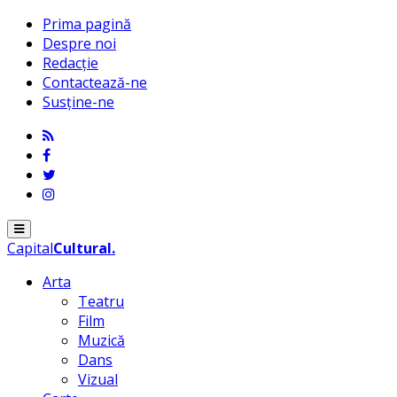
Prima pagină
Despre noi
Redacție
Contactează-ne
Susține-ne
Menu
Capital
Cultural
.
Arta
Teatru
Film
Muzică
Dans
Vizual