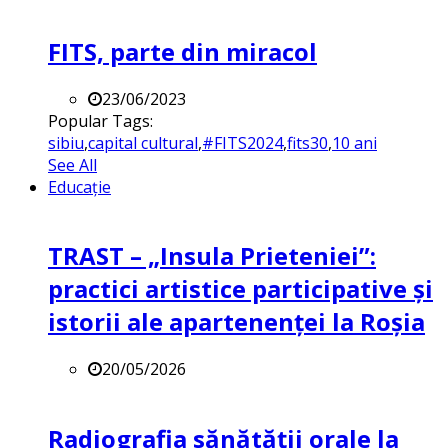
FITS, parte din miracol
23/06/2023
Popular Tags:
sibiu
,
capital cultural
,
#FITS2024
,
fits30
,
10 ani
See All
Educație
TRAST – „Insula Prieteniei”:
practici artistice participative și
istorii ale apartenenței la Roșia
20/05/2026
Radiografia sănătății orale la