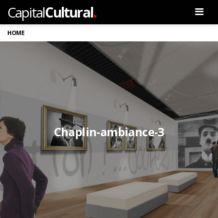
.
Capital
Cultural
Men
HOME
Chaplin-ambiance-3