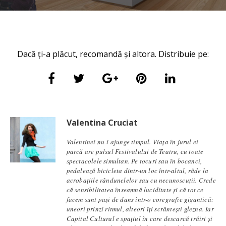
Dacă ți-a plăcut, recomandă și altora. Distribuie pe:
Valentina Cruciat
Valentinei nu-i ajunge timpul. Viața în jurul ei
parcă are pulsul Festivalului de Teatru, cu toate
spectacolele simultan. Pe tocuri sau în bocanci,
pedalează bicicleta dintr-un loc într-altul, râde la
acrobațiile rândunelelor sau cu necunoscuții. Crede
că sensibilitatea înseamnă luciditate și că tot ce
facem sunt pași de dans într-o coregrafie gigantică:
uneori prinzi ritmul, alteori îți scrântești glezna. Iar
Capital Cultural e spațiul în care descarcă trăiri și