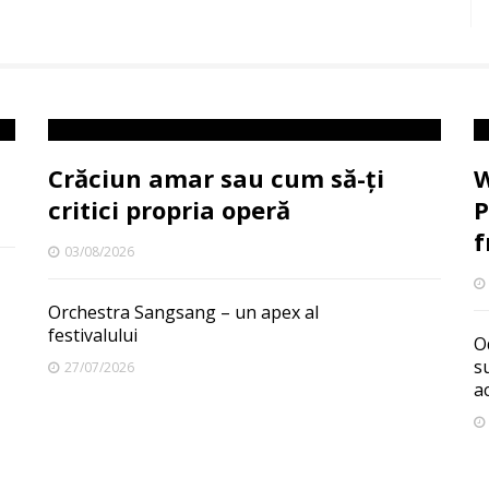
Crăciun amar sau cum să-ți
W
critici propria operă
P
f
03/08/2026
Orchestra Sangsang – un apex al
festivalului
O
s
27/07/2026
a