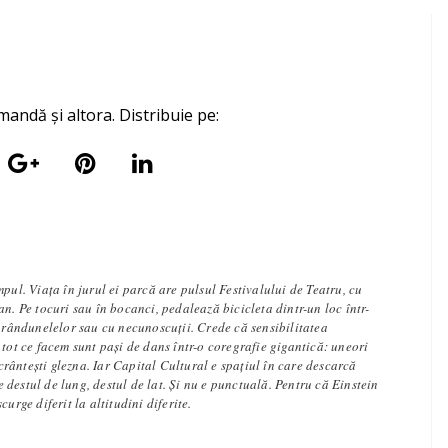
mandă și altora. Distribuie pe:
mpul. Viața în jurul ei parcă are pulsul Festivalului de Teatru, cu
an. Pe tocuri sau în bocanci, pedalează bicicleta dintr-un loc într-
e rândunelelor sau cu necunoscuții. Crede că sensibilitatea
 tot ce facem sunt pași de dans într-o coregrafie gigantică: uneori
 scrântești glezna. Iar Capital Cultural e spațiul în care descarcă
l e destul de lung, destul de lat. Și nu e punctuală. Pentru că Einstein
curge diferit la altitudini diferite.