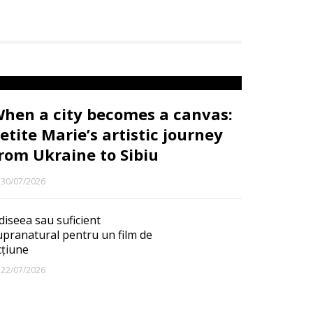
hen a city becomes a canvas:
etite Marie’s artistic journey
rom Ukraine to Sibiu
30/07/2026
diseea sau suficient
upranatural pentru un film de
cțiune
22/07/2026