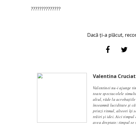
??????????????
Dacă ți-a plăcut, reco
Valentina Cruciat
Valentinei nu-i ajunge ti
toate spectacolele simult
altul, râde la acrobațiil
înseamnă luciditate și că
prinzi ritmul, alteori îți
trăiri și idei. Aici timpu
avea dreptate: timpul se s