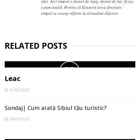
idei. Aici timpul e destul de lung, destul de lat. Și nu
e punctuală. Pentru că Einstein avea dreptate:
timpul se scurge diferit la altitudini diferite.
RELATED POSTS
Leac
01/07/2020
Sondaj| Cum arată Sibiul tău turistic?
28/07/2026