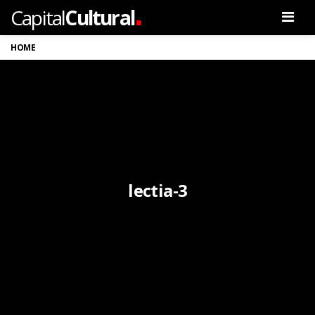
.
Capital
Cultural
Men
HOME
lectia-3