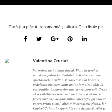
Dacă ți-a plăcut, recomandă și altora. Distribuie pe:
Valentina Cruciat
Valentinei nu-i ajunge timpul. Viața în jurul ei
parcă are pulsul Festivalului de Teatru, cu toate
spectacolele simultan. Pe tocuri sau în bocanci,
pedalează bicicleta dintr-un loc într-altul, râde la
acrobațiile rândunelelor sau cu necunoscuții. Crede
că sensibilitatea înseamnă luciditate și că tot ce
facem sunt pași de dans într-o coregrafie gigantică:
uneori prinzi ritmul, alteori îți scrântești glezna. Iar
Capital Cultural e spațiul în care descarcă trăiri și