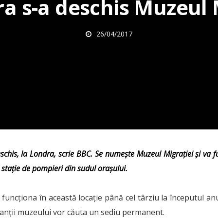
a s-a deschis Muzeul 
26/04/2017
his, la Londra, scrie BBC. Se numește Muzeul Migrației și va fu
 stație de pompieri din sudul orașului.
funcționa în această locație până cel târziu la începutul anul
anții muzeului vor căuta un sediu permanent.