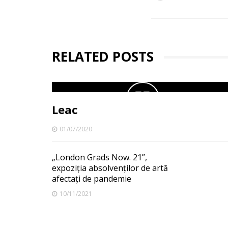
RELATED POSTS
Leac
01/07/2020
„London Grads Now. 21”,
expoziția absolvenților de artă
afectați de pandemie
10/11/2021