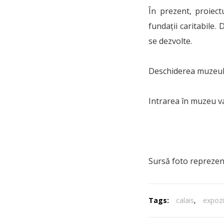
În prezent, proiect
fundații caritabile.
se dezvolte.
Deschiderea muzeului
Intrarea în muzeu va 
Sursă foto reprezen
Tags:
calais
,
expozit