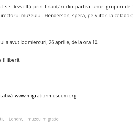
ul se dezvoltă prin finanțări din partea unor grupuri de
 Directorul muzeului, Henderson, speră, pe viitor, la colaboră
 a avut loc miercuri, 26 aprilie, de la ora 10.
fi liberă.
tativă:
www.migrationmuseum.org
ii
,
Londra
,
muzeul migratiei