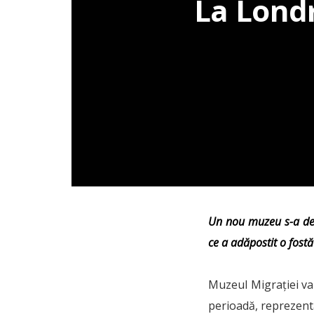
La Londr
Un nou muzeu s-a desc
ce a adăpostit o fostă
Muzeul Migrației va 
perioadă, reprezent