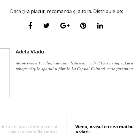
Dacă ți-a plăcut, recomandă și altora. Distribuie pe:
Adela Vladu
Absolventă a Facultății de Jurnalistică din cadrul Universității ,,Luci
iubește cărțile, sportul și filmele. La Capital Cultural, scrie știri inte
 și tu cel mai tânăr actor al
Viena, oraşul cu cea mai b
TNRS la Premiile Uniter
a vieţii