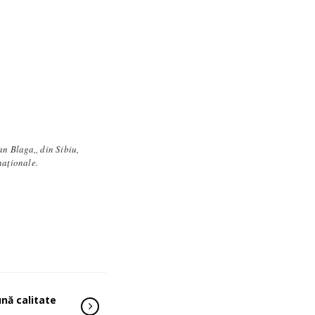
an Blaga,, din Sibiu,
rnaționale.
ună calitate