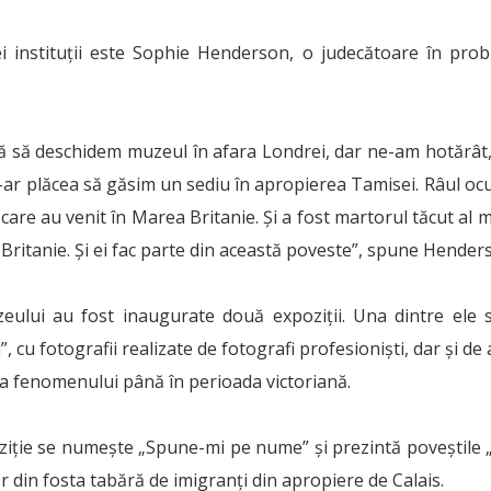
ei instituții este Sophie Henderson, o judecătoare în probl
că să deschidem muzeul în afara Londrei, dar ne-am hotărât,
e-ar plăcea să găsim un sediu în apropierea Tamisei. Râul o
 care au venit în Marea Britanie. Și a fost martorul tăcut al
Britanie. Și ei fac parte din această poveste”, spune Hender
eului au fost inaugurate două expoziții. Una dintre ele
”, cu fotografii realizate de fotografi profesioniști, dar și de
a fenomenului până în perioada victoriană.
iție se numește „Spune-mi pe nume” și prezintă poveștile „di
lor din fosta tabără de imigranți din apropiere de Calais.