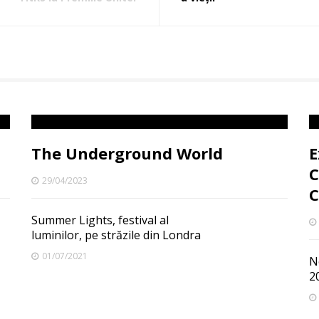
The Underground World
E
C
29/04/2023
C
Summer Lights, festival al
luminilor, pe străzile din Londra
01/07/2021
N
2