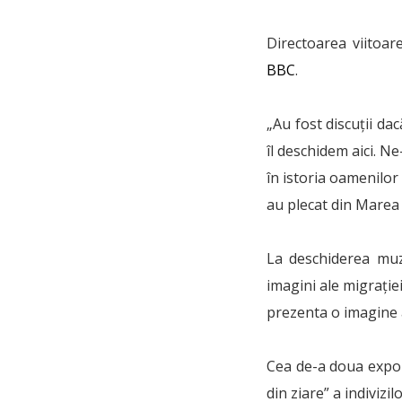
Directoarea viitoar
BBC
.
„Au fost discuții da
îl deschidem aici. N
în istoria oamenilor
au plecat din Marea 
La deschiderea muz
imagini ale migrației
prezenta o imagine 
Cea de-a doua expoz
din ziare” a indivizi