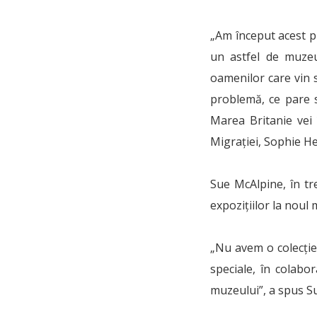
„Am început acest pr
un astfel de muzeu
oamenilor care vin 
problemă, ce pare s
Marea Britanie vei 
Migrației, Sophie H
Sue McAlpine, în t
expozițiilor la noul
„Nu avem o colecție
speciale, în colabor
muzeului”, a spus S