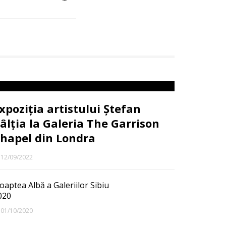
xpoziția artistului Ștefan
âlția la Galeria The Garrison
hapel din Londra
12/09/2022
oaptea Albă a Galeriilor Sibiu
020
01/10/2020