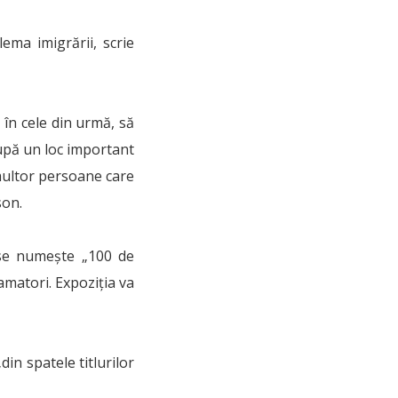
ema imigrării, scrie
 în cele din urmă, să
cupă un loc important
 multor persoane care
son.
 se numește „100 de
 amatori. Expoziția va
n spatele titlurilor