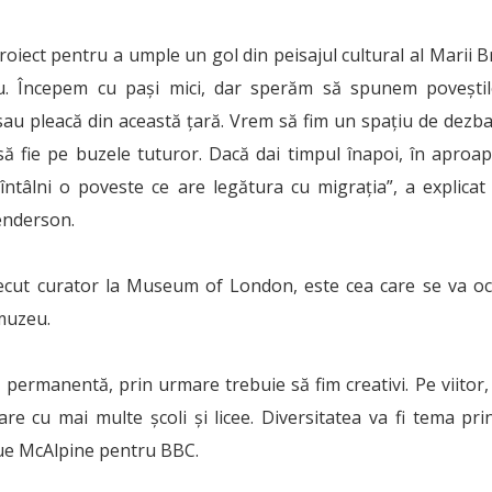
oiect pentru a umple un gol din peisajul cultural al Marii Br
. Începem cu pași mici, dar sperăm să spunem poveștil
sau pleacă din această țară. Vrem să fim un spațiu de dezb
ă fie pe buzele tuturor. Dacă dai timpul înapoi, în aproape
întâlni o poveste ce are legătura cu migrația”, a explicat
enderson.
recut curator la Museum of London, este cea care se va o
 muzeu.
 permanentă, prin urmare trebuie să fim creativi. Pe viito
are cu mai multe școli și licee. Diversitatea va fi tema prin
ue McAlpine pentru BBC.