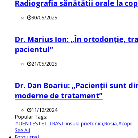
Radiografia sănătății orale la co
30/05/2025
Dr. Marius Ion: „În ortodonție, t
pacientul”
21/05/2025
Dr. Dan Boariu: „Pacienții sunt di
moderne de tratament”
11/12/2024
Popular Tags:
#DENTESTET
,
TRAST
,
insula prieteniei
,
Rosia
,
#copii
See All
Fotojurnal