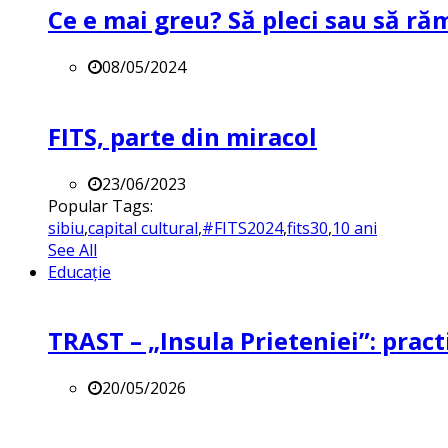
Ce e mai greu? Să pleci sau să ră
08/05/2024
FITS, parte din miracol
23/06/2023
Popular Tags:
sibiu
,
capital cultural
,
#FITS2024
,
fits30
,
10 ani
See All
Educație
TRAST – „Insula Prieteniei”: practi
20/05/2026