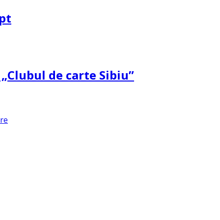
pt
 „Clubul de carte Sibiu”
are