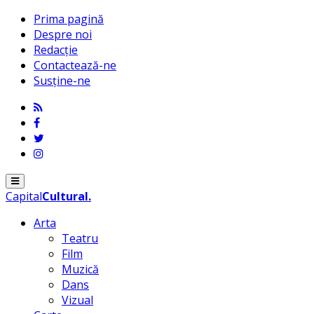
Prima pagină
Despre noi
Redacție
Contactează-ne
Susține-ne
Menu
Capital
Cultural
.
Arta
Teatru
Film
Muzică
Dans
Vizual