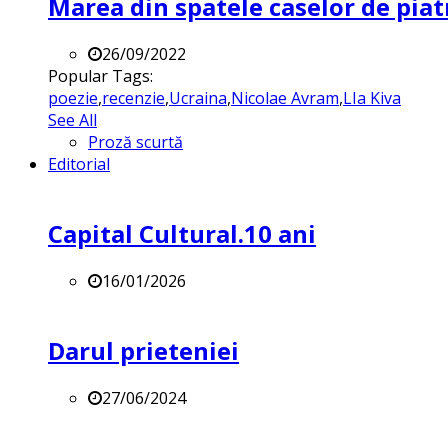
Marea din spatele caselor de pia
26/09/2022
Popular Tags:
poezie
,
recenzie
,
Ucraina
,
Nicolae Avram
,
LIa Kiva
See All
Proză scurtă
Editorial
Capital Cultural.10 ani
16/01/2026
Darul prieteniei
27/06/2024