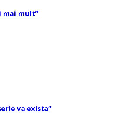
și mai mult”
erie va exista”