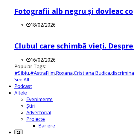
Fotografii alb negru și dovleac co
18/02/2026
Clubul care schimbă vieți. Despre
16/02/2026
Popular Tags:
#Sibiu
,
#AstraFilm
,
Roxana
,
Cristiana Budica
,
discrimin
See All
Podcast
Altele
Evenimente
Știri
Advertorial
Proiecte
Bariere