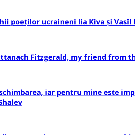
hii poeților ucraineni Iia Kiva și Vasî
ttanach Fitzgerald, my friend from th
schimbarea, iar pentru mine este impor
 Shalev