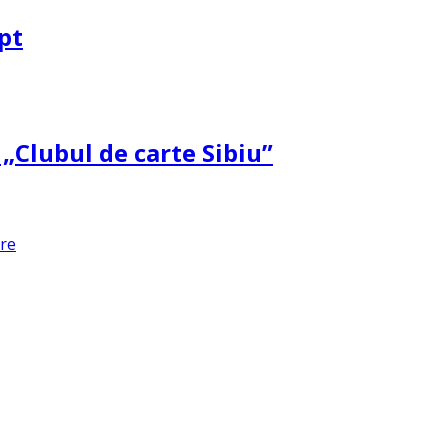
pt
 „Clubul de carte Sibiu”
are