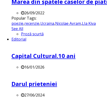
Marea din spatele caselor de pia
26/09/2022
Popular Tags:
poezie
,
recenzie
,
Ucraina
,
Nicolae Avram
,
LIa Kiva
See All
Proză scurtă
Editorial
Capital Cultural.10 ani
16/01/2026
Darul prieteniei
27/06/2024