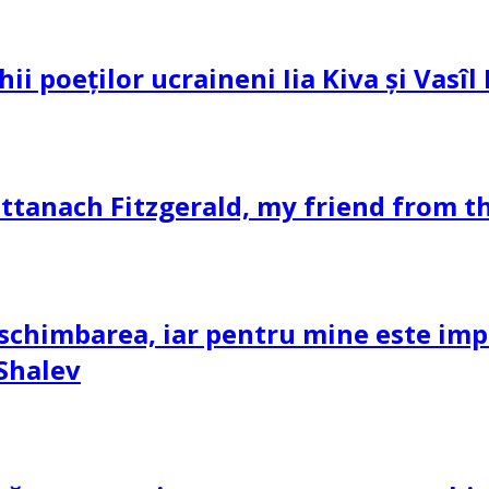
hii poeților ucraineni Iia Kiva și Vasî
ttanach Fitzgerald, my friend from th
schimbarea, iar pentru mine este impor
 Shalev