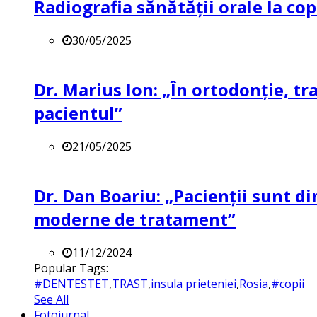
Radiografia sănătății orale la co
30/05/2025
Dr. Marius Ion: „În ortodonție, t
pacientul”
21/05/2025
Dr. Dan Boariu: „Pacienții sunt di
moderne de tratament”
11/12/2024
Popular Tags:
#DENTESTET
,
TRAST
,
insula prieteniei
,
Rosia
,
#copii
See All
Fotojurnal