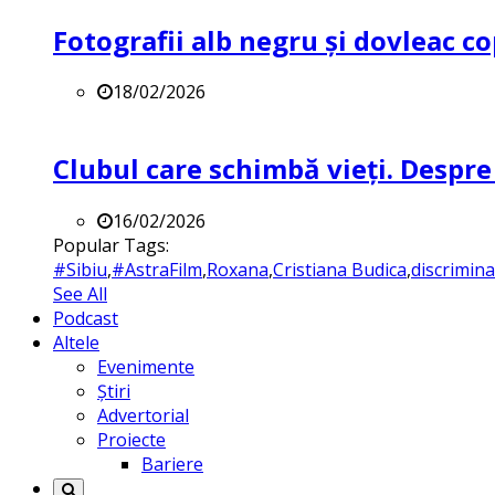
Fotografii alb negru și dovleac co
18/02/2026
Clubul care schimbă vieți. Despre
16/02/2026
Popular Tags:
#Sibiu
,
#AstraFilm
,
Roxana
,
Cristiana Budica
,
discrimin
See All
Podcast
Altele
Evenimente
Știri
Advertorial
Proiecte
Bariere