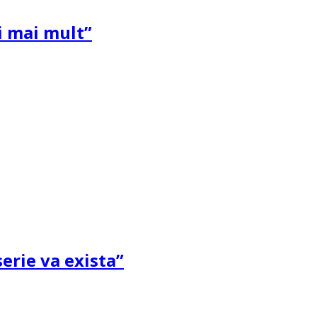
și mai mult”
erie va exista”