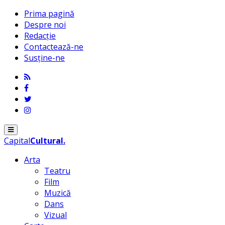
Prima pagină
Despre noi
Redacție
Contactează-ne
Susține-ne
Menu
Capital
Cultural
.
Arta
Teatru
Film
Muzică
Dans
Vizual