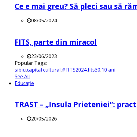
Ce e mai greu? Să pleci sau să ră
08/05/2024
FITS, parte din miracol
23/06/2023
Popular Tags:
sibiu
,
capital cultural
,
#FITS2024
,
fits30
,
10 ani
See All
Educație
TRAST – „Insula Prieteniei”: practi
20/05/2026