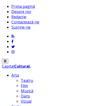
Prima pagină
Despre noi
Redacție
Contactează-ne
Susține-ne
Menu
Capital
Cultural
.
Arta
Teatru
Film
Muzică
Dans
Vizual