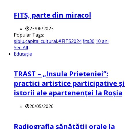
FITS, parte din miracol
23/06/2023
Popular Tags:
sibiu
,
capital cultural
,
#FITS2024
,
fits30
,
10 ani
See All
Educație
TRAST – „Insula Prieteniei”:
practici artistice participative și
istorii ale apartenenței la Roșia
20/05/2026
Radiografia sănătății orale la