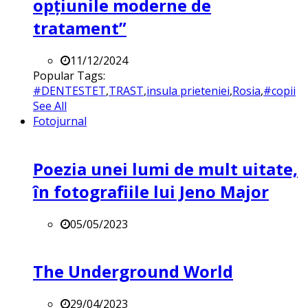
opțiunile moderne de
tratament”
11/12/2024
Popular Tags:
#DENTESTET
,
TRAST
,
insula prieteniei
,
Rosia
,
#copii
See All
Fotojurnal
Poezia unei lumi de mult uitate,
în fotografiile lui Jeno Major
05/05/2023
The Underground World
29/04/2023