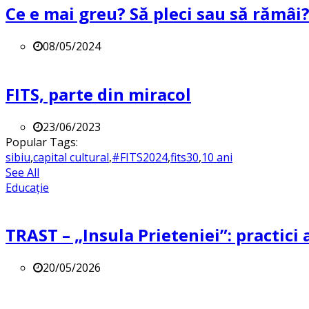
Ce e mai greu? Să pleci sau să rămâi
08/05/2024
FITS, parte din miracol
23/06/2023
Popular Tags:
sibiu
,
capital cultural
,
#FITS2024
,
fits30
,
10 ani
See All
Educație
TRAST – „Insula Prieteniei”: practici a
20/05/2026