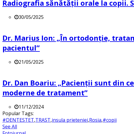
Radiografia sănătății orale la copii.
30/05/2025
Dr. Marius Ion: „În ortodonție, trat
pacientul”
21/05/2025
Dr. Dan Boariu: „Pacienții sunt din ce
moderne de tratament”
11/12/2024
Popular Tags:
#DENTESTET
,
TRAST
,
insula prieteniei
,
Rosia
,
#copii
See All
Fotojurnal