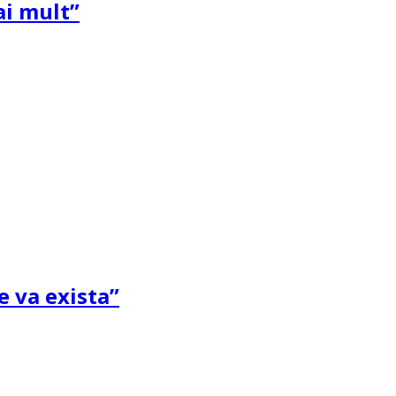
ai mult”
e va exista”