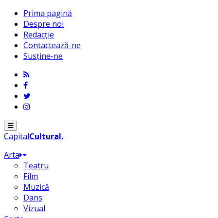
Prima pagină
Despre noi
Redacție
Contactează-ne
Susține-ne
Menu
Capital
Cultural
.
Arta
Teatru
Film
Muzică
Dans
Vizual