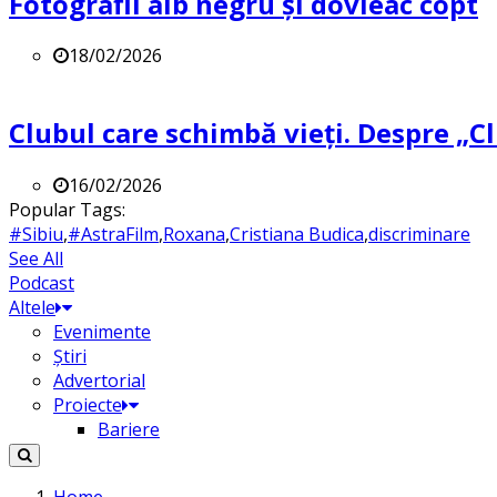
Fotografii alb negru și dovleac copt
18/02/2026
Clubul care schimbă vieți. Despre „Cl
16/02/2026
Popular Tags:
#Sibiu
,
#AstraFilm
,
Roxana
,
Cristiana Budica
,
discriminare
See All
Podcast
Altele
Evenimente
Știri
Advertorial
Proiecte
Bariere