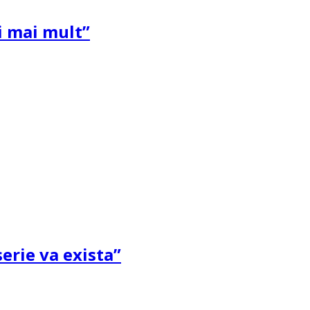
și mai mult”
erie va exista”