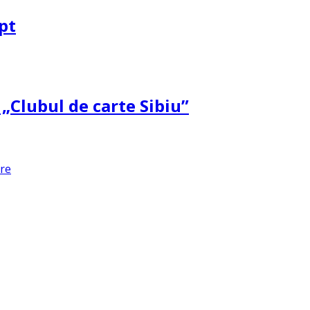
pt
 „Clubul de carte Sibiu”
are