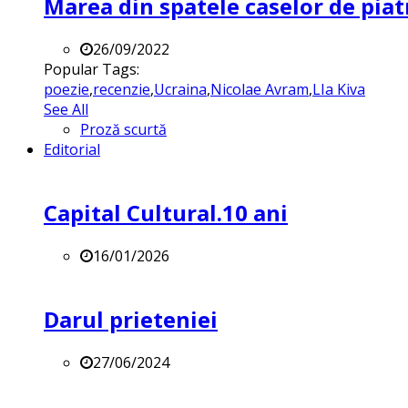
Marea din spatele caselor de pia
26/09/2022
Popular Tags:
poezie
,
recenzie
,
Ucraina
,
Nicolae Avram
,
LIa Kiva
See All
Proză scurtă
Editorial
Capital Cultural.10 ani
16/01/2026
Darul prieteniei
27/06/2024