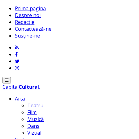
Prima pagină
Despre noi
Redacție
Contactează-ne
Susține-ne
Menu
Capital
Cultural
.
Arta
Teatru
Film
Muzică
Dans
Vizual