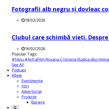
Fotografii alb negru și dovleac co
18/02/2026
Clubul care schimbă vieți. Despre
16/02/2026
Popular Tags:
#Sibiu
,
#AstraFilm
,
Roxana
,
Cristiana Budica
,
discrimin
See All
Podcast
Altele
Evenimente
Știri
Advertorial
Proiecte
Bariere