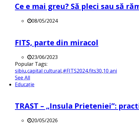
Ce e mai greu? Să pleci sau să ră
08/05/2024
FITS, parte din miracol
23/06/2023
Popular Tags:
sibiu
,
capital cultural
,
#FITS2024
,
fits30
,
10 ani
See All
Educație
TRAST – „Insula Prieteniei”: practi
20/05/2026