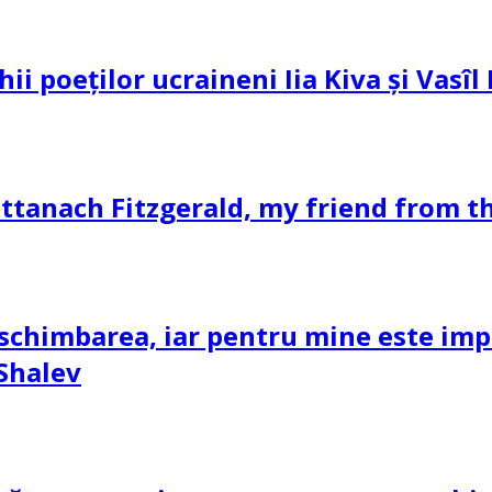
hii poeților ucraineni Iia Kiva și Vasî
ttanach Fitzgerald, my friend from th
schimbarea, iar pentru mine este impor
 Shalev