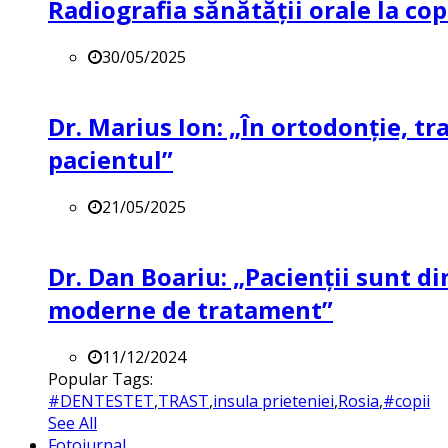
Radiografia sănătății orale la co
30/05/2025
Dr. Marius Ion: „În ortodonție, t
pacientul”
21/05/2025
Dr. Dan Boariu: „Pacienții sunt di
moderne de tratament”
11/12/2024
Popular Tags:
#DENTESTET
,
TRAST
,
insula prieteniei
,
Rosia
,
#copii
See All
Fotojurnal