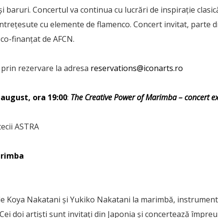
i baruri. Concertul va continua cu lucrări de inspirație clasică
întrețesute cu elemente de flamenco. Concert invitat, parte d
 co-finanțat de AFCN.
, prin rezervare la adresa
reservations@iconarts.ro
2 august, ora 19:00
:
The Creative Power of Marimba – concert e
otecii ASTRA
arimba
de Koya Nakatani și Yukiko Nakatani la marimbă, instrument
 Cei doi artiști sunt invitați din Japonia și concertează împre