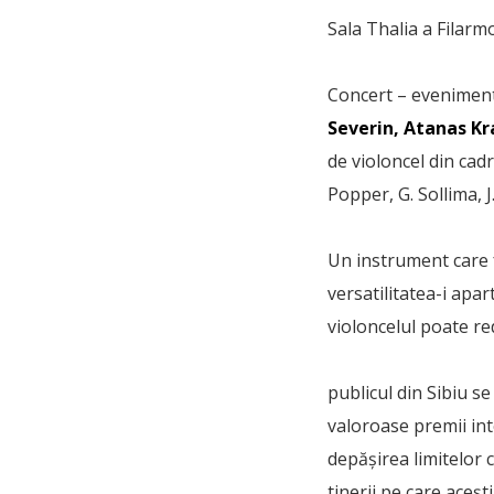
Sala Thalia a Filarmo
Concert – eveniment 
Severin, Atanas Kr
de violoncel din cadr
Popper, G. Sollima, J
Un instrument care f
versatilitatea-i apar
violoncelul poate re
publicul din Sibiu se
valoroase premii int
depășirea limitelor 
tinerii pe care aceș