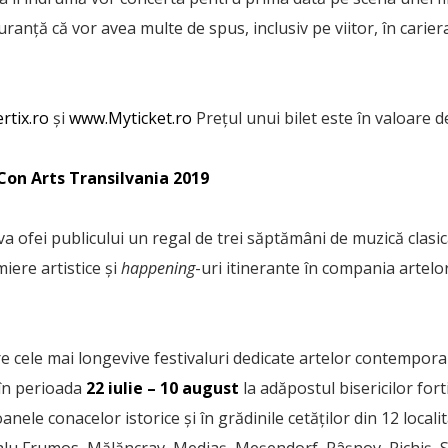
ranță că vor avea multe de spus, inclusiv pe viitor, în cariera 
rtix.ro
și
www.Myticket.ro
Prețul unui bilet este în valoare de
ICon Arts Transilvania 2019
va ofei publicului un regal de trei săptămâni de muzică clasică
ere artistice și
happening
-uri itinerante în compania artelo
re cele mai longevive festivaluri dedicate artelor contempor
 în perioada
22 iulie – 10 august
la adăpostul bisericilor fort
oanele conacelor istorice și în grădinile cetăților din 12 local