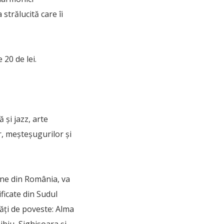
strălucită care îi
 20 de lei.
 și jazz, arte
r, meșteșugurilor și
ane din România, va
ificate din Sudul
ități de poveste: Alma