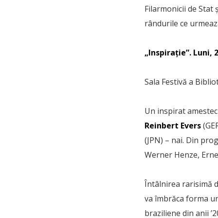
Filarmonicii de Stat
rândurile ce urmeaz
„Inspirație”. Luni, 2
Sala Festivă a Bibli
Un inspirat amestec 
Reinbert Evers
(GER
(JPN) – nai. Din prog
Werner Henze, Erne
Întâlnirea rarisimă 
va îmbrăca forma une
braziliene din anii 