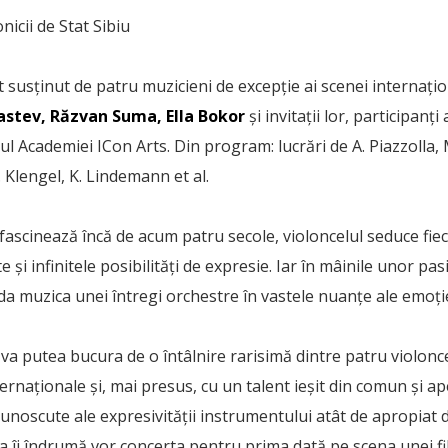
nicii de Stat Sibiu
susținut de patru muzicieni de excepție ai scenei internați
astev, Răzvan Suma, Ella Bokor
și invitații lor, participanți
ul Academiei ICon Arts. Din program: lucrări de A. Piazzolla, M
. Klengel, K. Lindemann et al.
ascinează încă de acum patru secole, violoncelul seduce fiec
te și infinitele posibilități de expresie. Iar în mâinile unor pa
da muzica unei întregi orchestre în vastele nuanțe ale emoț
 va putea bucura de o întâlnire rarisimă dintre patru violoncel
ernaționale și, mai presus, cu un talent ieșit din comun și ap
cunoscute ale expresivității instrumentului atât de apropiat
tia îi îndrumă vor concerta pentru prima dată pe scena unei f