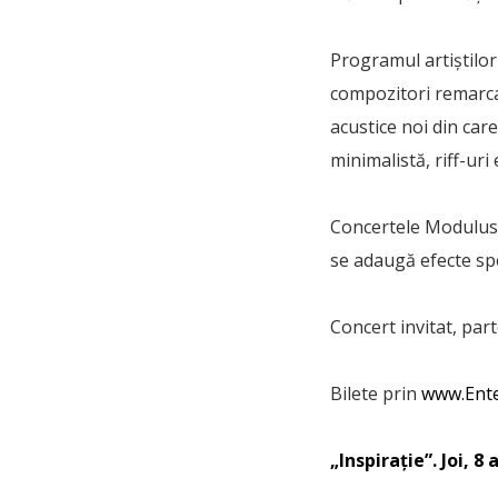
Programul artiștilor
compozitori remarcaț
acustice noi din car
minimalistă, riff-uri 
Concertele Modulus Q
se adaugă efecte spe
Concert invitat, part
Bilete prin
www.Ente
„Inspirație”. Joi, 8