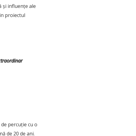
 și influențe ale
in proiectul
xtraordinar
 de percuție cu o
ună de 20 de ani.