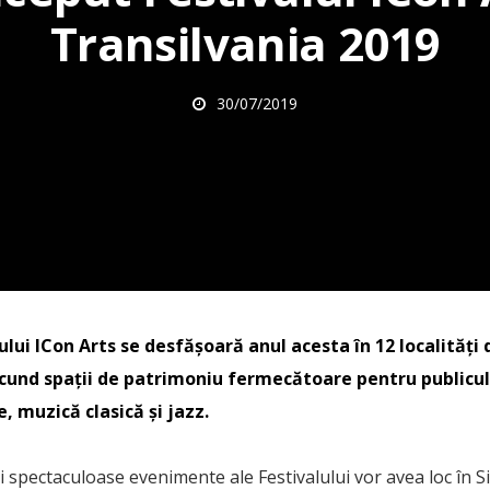
Transilvania 2019
30/07/2019
lului ICon Arts se desfășoară anul acesta în 12 localități 
cund spații de patrimoniu fermecătoare pentru publicul i
 muzică clasică și jazz.
i spectaculoase evenimente ale Festivalului vor avea loc în Sib