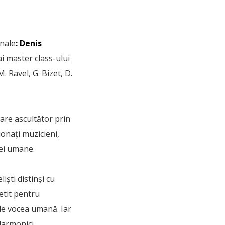
onale
:
Denis
 ai master class-ului
. Ravel, G. Bizet, D.
are ascultător prin
sionați muzicieni,
iei umane.
iști distinși cu
etit pentru
 de vocea umană. Iar
ilarmonici