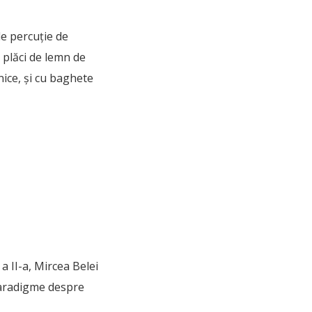
e percuție de
 plăci de lemn de
ice, și cu baghete
a II-a, Mircea Belei
 paradigme despre