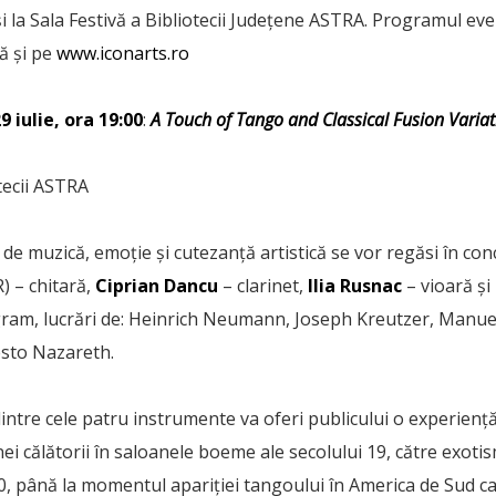
 și la Sala Festivă a Bibliotecii Județene ASTRA. Programul ev
ă și pe
www.iconarts.ro
9 iulie, ora 19:00
:
A Touch of Tango and Classical Fusion Variat
otecii ASTRA
de muzică, emoție și cutezanță artistică se vor regăsi în con
) – chitară,
Ciprian Dancu
– clarinet,
Ilia Rusnac
– vioară și
ram, lucrări de:
Heinrich Neumann, Joseph Kreutzer, Manuel
sto Nazareth.
dintre cele patru instrumente va oferi publicului o experiență
i călătorii în saloanele boeme ale secolului 19, către exotis
’20, până la momentul apariției tangoului în America de Sud 