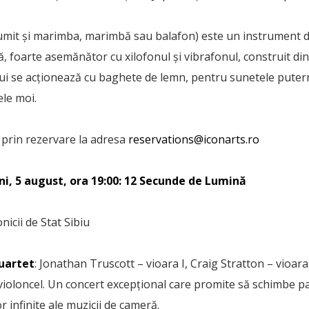
it și marimba, marimbă sau balafon) este un instrument d
, foarte asemănător cu xilofonul și vibrafonul, construit din
lui se acționează cu baghete de lemn, pentru sunetele putern
ele moi.
, prin rezervare la adresa
reservations@iconarts.ro
ni, 5 august, ora 19:00: 12 Secunde de Lumină
nicii de Stat Sibiu
uartet
: Jonathan Truscott – vioara I, Craig Stratton – vioara 
– violoncel. Un concert excepțional care promite să schimbe
r infinite ale muzicii de cameră.