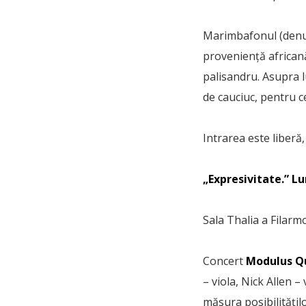
Marimbafonul (denum
proveniență africană
palisandru. Asupra 
de cauciuc, pentru c
Intrarea este liberă
„Expresivitate.” Lu
Sala Thalia a Filarmo
Concert
Modulus Q
– viola, Nick Allen 
măsura posibilitățilo