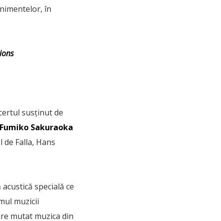
enimentelor, în
ions
certul susținut de
Fumiko Sakuraoka
 de Falla, Hans
 acustică specială ce
mul muzicii
care mutat muzica din