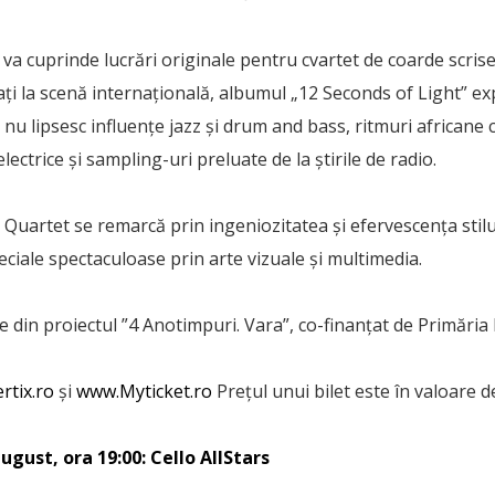
 va cuprinde lucrări originale pentru cvartet de coarde scris
i la scenă internațională, albumul „12 Seconds of Light” exp
e nu lipsesc influențe jazz și drum and bass, ritmuri africane 
electrice și sampling-uri preluate de la știrile de radio.
uartet se remarcă prin ingeniozitatea și efervescența stilul
ciale spectaculoase prin arte vizuale și multimedia.
e din proiectul ”4 Anotimpuri. Vara”, co-finanțat de Primăria 
rtix.ro
și
www.Myticket.ro
Prețul unui bilet este în valoare de
 august, ora 19:00: Cello AllStars