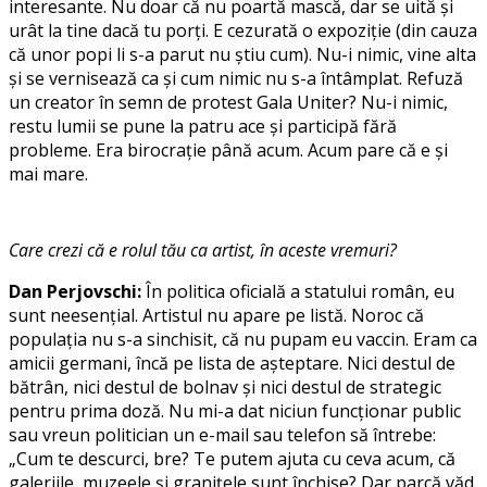
interesante. Nu doar că nu poartă mască, dar se uită și
urât la tine dacă tu porți. E cezurată o expoziție (din cauza
că unor popi li s-a parut nu știu cum). Nu-i nimic, vine alta
și se vernisează ca și cum nimic nu s-a întâmplat. Refuză
un creator în semn de protest Gala Uniter? Nu-i nimic,
restu lumii se pune la patru ace și participă fără
probleme. Era birocrație până acum. Acum pare că e și
mai mare.
Care crezi că e rolul tău ca artist, în aceste vremuri?
Dan Perjovschi:
În politica oficială a statului român, eu
sunt neesențial. Artistul nu apare pe listă. Noroc că
populația nu s-a sinchisit, că nu pupam eu vaccin. Eram ca
amicii germani, încă pe lista de așteptare. Nici destul de
bătrân, nici destul de bolnav și nici destul de strategic
pentru prima doză. Nu mi-a dat niciun funcționar public
sau vreun politician un e-mail sau telefon să întrebe:
„Cum te descurci, bre? Te putem ajuta cu ceva acum, că
galeriile, muzeele și granițele sunt închise? Dar parcă văd