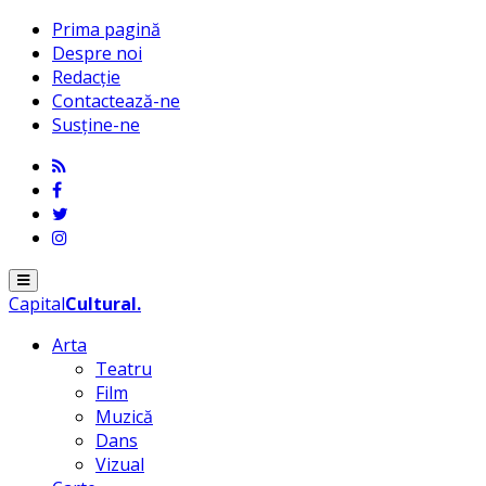
Prima pagină
Despre noi
Redacție
Contactează-ne
Susține-ne
Menu
Capital
Cultural
.
Arta
Teatru
Film
Muzică
Dans
Vizual