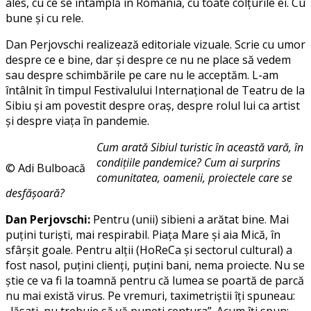
ales, cu ce se întâmplă în România, cu toate colțurile ei. Cu
bune și cu rele.
Dan Perjovschi realizează editoriale vizuale. Scrie cu umor
despre ce e bine, dar și despre ce nu ne place să vedem
sau despre schimbările pe care nu le acceptăm. L-am
întâlnit în timpul Festivalului Internațional de Teatru de la
Sibiu și am povestit despre oraș, despre rolul lui ca artist
și despre viața în pandemie.
Cum arată Sibiul turistic în această vară, în
condițiile pandemice? Cum ai surprins
© Adi Bulboacă
comunitatea, oamenii, proiectele care se
desfășoară?
Dan Perjovschi:
Pentru (unii) sibieni a arătat bine. Mai
puțini turiști, mai respirabil. Piața Mare și aia Mică, în
sfârșit goale. Pentru alții (HoReCa și sectorul cultural) a
fost nasol, puțini clienți, puțini bani, nema proiecte. Nu se
știe ce va fi la toamnă pentru că lumea se poartă de parcă
nu mai există virus. Pe vremuri, taximetriștii îți spuneau: