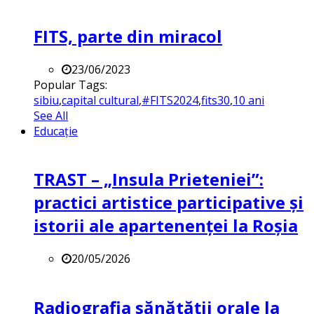
FITS, parte din miracol
23/06/2023
Popular Tags:
sibiu
,
capital cultural
,
#FITS2024
,
fits30
,
10 ani
See All
Educație
TRAST – „Insula Prieteniei”:
practici artistice participative și
istorii ale apartenenței la Roșia
20/05/2026
Radiografia sănătății orale la