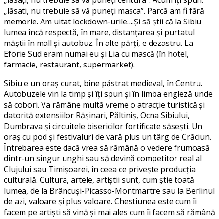
„lăsați, nu trebuie să vă puneți centura”. Acum îți spun:
„lăsati, nu trebuie să vă puneți masca”. Parcă am fi fără
memorie. Am uitat lockdown-urile….Și să știi că la Sibiu
lumea încă respectă, în mare, distanțarea și purtatul
măștii în mall și autobuz. În alte părți, e dezastru. La
Eforie Sud eram numai eu și Lia cu mască (în hotel,
farmacie, restaurant, supermarket).
Sibiu e un oraș curat, bine păstrat medieval, în Centru.
Autobuzele vin la timp și îți spun și în limba engleză unde
să cobori. Va rămâne multă vreme o atracție turistică și
datorită extensiilor Rășinari, Păltiniș, Ocna Sibiului,
Dumbrava și circuitele bisericilor fortificate săsești. Un
oraș cu pod și festivaluri de vară plus un târg de Crăciun.
Întrebarea este dacă vrea să rămână o vedere frumoasă
dintr-un singur unghi sau să devină competitor real al
Clujului sau Timișoarei, în ceea ce privește producția
culturală. Cultura, artele, artiștii sunt, cum știe toată
lumea, de la Brâncuși-Picasso-Montmartre sau la Berlinul
de azi, valoare și plus valoare. Chestiunea este cum îi
facem pe artiști să vină și mai ales cum îi facem să rămână