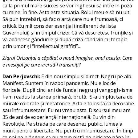
că la primul mare succes se vor înghesui să intre în poză
cu mine. În fine. Asta este situația. Rolul meu e să nu uit.
Să pun întrebări, să fac o artă care nu e frumoasă, ci
critică. Eu mă consider esențial (indiferent de lista
Guvernului) și în timpul crizei. Că vă descrețesc frunțile și
vă adâncesc gândurile și după criză când vin cu terapia
prin umor și “intellectual graffiti”…
Ziarul Orizontal a căpătat o nouă imagine, anul acesta. Care
e mesajul pe care vrei să-l transmiți?
Dan Perjovschi:
E din nou simplu și direct. Negru pe alb.
Manifest. Suntem în război pandemic. Nu e loc de
floricele. După cinci ani de fundal negru și vangogh-isme
l-am readus la starea primară, brută. S-a umplut țara de
murale colorate și metaforice. Arta e folosită ca decorație
sau înfrumusețare. Eu nu vreau asta. Discursul meu are
35 de ani de experiență internațională. Eu vin din
Revoluție. Pe strada pe care desenez public, lumea a
murit pentru libertate. Nu pentru înfrumusețare. În timp
ce noi ne plângem că nu avem pistă de biciclete până în