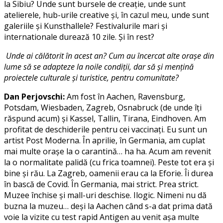
la Sibiu? Unde sunt bursele de creație, unde sunt
atelierele, hub-urile creative și, în cazul meu, unde sunt
galeriile și Kunsthallele? Festivalurile mari și
internationale durează 10 zile. Și în rest?
Unde ai călătorit în acest an? Cum au încercat alte orașe din
lume să se adapteze la noile condiții, dar să și mențină
proiectele culturale și turistice, pentru comunitate?
Dan Perjovschi:
Am fost în Aachen, Ravensburg,
Potsdam, Wiesbaden, Zagreb, Osnabruck (de unde îți
răspund acum) și Kassel, Tallin, Tirana, Eindhoven. Am
profitat de deschiderile pentru cei vaccinați. Eu sunt un
artist Post Moderna. În aprilie, în Germania, am cuplat
mai multe orașe la o carantină… ha ha. Acum am revenit
la o normalitate palidă (cu frica toamnei). Peste tot era și
bine și rău. La Zagreb, oamenii erau ca la Eforie. Îi durea
în bască de Covid. În Germania, mai strict. Prea strict.
Muzee închise și mall-uri deschise. Ilogic. Nimeni nu dă
buzna la muzeu… deși la Aachen când s-a dat prima dată
voie la vizite cu test rapid Antigen au venit așa multe