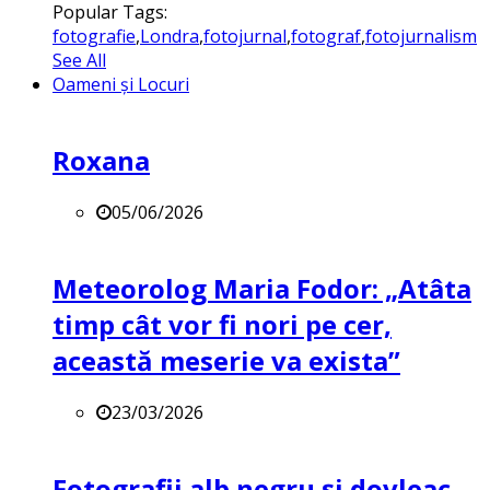
Popular Tags:
fotografie
,
Londra
,
fotojurnal
,
fotograf
,
fotojurnalism
See All
Oameni și Locuri
Roxana
05/06/2026
Meteorolog Maria Fodor: „Atâta
timp cât vor fi nori pe cer,
această meserie va exista”
23/03/2026
Fotografii alb negru și dovleac