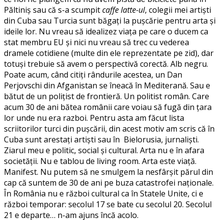
Păltiniș sau că s-a scumpit
caffe latte-ul
, colegii mei artiști
din Cuba sau Turcia sunt băgați la pușcărie pentru arta și
ideile lor. Nu vreau să idealizez viața pe care o ducem ca
stat membru EU și nici nu vreau să trec cu vederea
dramele cotidiene (multe din ele reprezentate pe zid), dar
totuși trebuie să avem o perspectivă corectă. Alb negru.
Poate acum, când citiți rândurile acestea, un Dan
Perjovschi din Afganistan se îneacă în Mediterană. Sau e
bătut de un polițist de frontieră. Un politist român. Care
acum 30 de ani bătea românii care voiau să fugă din țara
lor unde nu era razboi. Pentru asta am făcut lista
scriitorilor turci din pușcării, din acest motiv am scris că în
Cuba sunt arestați artiști sau în Bielorusia, jurnaliști.
Ziarul meu e politic, social și cultural. Arta nu e în afara
societății. Nu e tablou de living room. Arta este viață.
Manifest. Nu putem să ne smulgem la nesfârșit părul din
cap că suntem de 30 de ani pe buza catastrofei naționale.
În România nu e război cultural ca în Statele Unite, ci e
război temporar: secolul 17 se bate cu secolul 20. Secolul
21 e departe… n-am ajuns încă acolo.