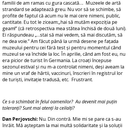
familii de am ramas cu gura cascată…. Muzeele de artă
strandard se adaptează greu. Nu vor să se schimbe, să
profite de faptul că acum nu le mai cere nimeni, public,
cantitate. Eu tot le ziceam:„hai să mutăm expoziția pe
geam!” (că retrospectiva mea stătea închisă de două luni).
Ei răspundeau „…stai să mai vedem, să mai discutăm, să
ne dea voie.” Am făcut până la urmă desene pe fațada
muzeului pentru cei fără test și pentru momentul când
muzeul se va închide la loc. În aprilie, când am fost eu, nu
era picior de turist în Germania. La croați începuse
sezonul estival și nu m-a controlat nimeni, deși aveam la
mine un vraf de hârtii, vaccinuri, înscrieri în registrul lor
de turiști, invitație tradusă, etc. Frustrant.
Ce s-a schimbat în felul oamenilor? Au devenit mai puțin
toleranți? Sunt mai atenți la ceilalți?
Dan Perjovschi:
Nu. Din contră. Mie mi se pare ca s-au
înrăit. Mă așteptam la mai multă solidaritate și la soluții