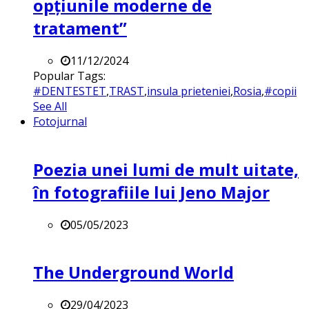
opțiunile moderne de
tratament”
11/12/2024
Popular Tags:
#DENTESTET
,
TRAST
,
insula prieteniei
,
Rosia
,
#copii
See All
Fotojurnal
Poezia unei lumi de mult uitate,
în fotografiile lui Jeno Major
05/05/2023
The Underground World
29/04/2023