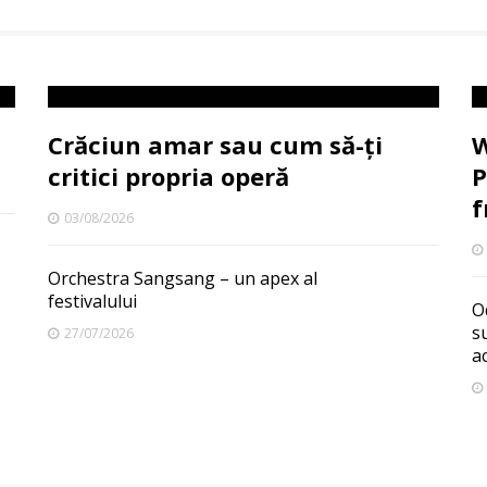
Crăciun amar sau cum să-ți
W
critici propria operă
P
f
03/08/2026
Orchestra Sangsang – un apex al
festivalului
O
s
27/07/2026
a