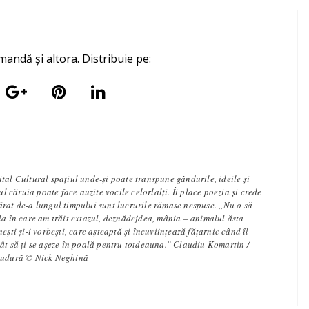
mandă și altora. Distribuie pe:
tal Cultural spațiul unde-și poate transpune gândurile, ideile și
iul căruia poate face auzite vocile celorlalți. Îi place poezia și crede
rat de-a lungul timpului sunt lucrurile rămase nespuse. ,,Nu o să
la în care am trăit extazul, deznădejdea, mânia – animalul ăsta
ești și-i vorbești, care așteaptă și încuviințează fățarnic când îl
ât să ți se așeze în poală pentru totdeauna.” Claudiu Komartin /
 sudură © Nick Neghină