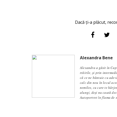
Dacă ți-a plăcut, reco
Alexandra Bene
Alexandra a găsit în Capi
trăirile, și prin intermed
că ce ne bântuie cu adevă
calc din nou în locul ace
nemilos, cu care te hârjon
alungi, deși nu caută dec
Autoportret în flama de