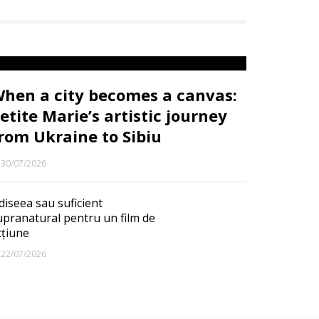
hen a city becomes a canvas:
etite Marie’s artistic journey
rom Ukraine to Sibiu
30/07/2026
diseea sau suficient
upranatural pentru un film de
cțiune
22/07/2026